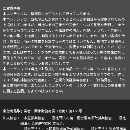
ご留意事項
本コンテンツは、情報提供を目的として行っております。
本コンテンツは、当社や当社が信頼できると考える情報源から提供されたもの
を提供していますが、当社はその正確性や完全性について意見を表明し、また
保証するものではございません。有価証券の購入、売却、デリバティブ取引、
その他の取引を推奨し、勧誘するものではありません。また、過去の実績や予
想・意見は、将来の結果を保証するものではございません。提供する情報等は
作成時現在のものであり、今後予告なしに変更または削除されることがござい
ます。当社は本コンテンツの内容に依拠してお客様が取った行動の結果に対し
責任を負うものではございません。投資にかかる最終決定は、お客様ご自身の
判断と責任でなさるようお願いいたします。
本コンテンツでは当社でお取扱している商品・サービス等について言及してい
る部分があります。商品ごとに手数料等およびリスクは異なりますので、詳し
くは「契約締結前交付書面」、「上場有価証券等書面」、「目論見書」、「目
論見書補完書面」または当社ウェブサイトの「
リスク・手数料などの重要事項
に関する説明
」をよくお読みください。
金融商品取引業者 関東財務局長（金商）第165号
日本証券業協会、一般社団法人 第二種金融商品取引業協会、一般社
団法人 金融先物取引業協会、
一般社団法人 日本暗号資産等取引業協会、一般社団法人 資産運用業