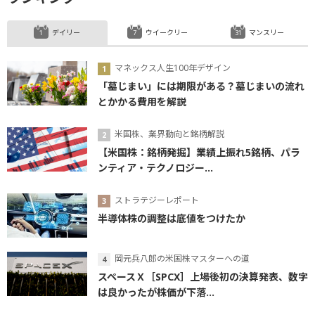
デイリー
ウイークリー
マンスリー
マネックス人生100年デザイン
「墓じまい」には期限がある？墓じまいの流れ
とかかる費用を解説
米国株、業界動向と銘柄解説
【米国株：銘柄発掘】業績上振れ5銘柄、パラ
ンティア・テクノロジー...
ストラテジーレポート
半導体株の調整は底値をつけたか
岡元兵八郎の米国株マスターへの道
スペースＸ［SPCX］上場後初の決算発表、数字
は良かったが株価が下落...