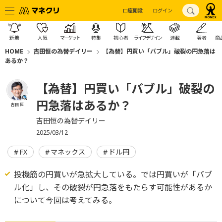
口座開設
ログイン
新着
人気
マーケット
特集
初心者
ライフデザイン
連載
著者
商
HOME
吉田恒の為替デイリー
【為替】円買い「バブル」破裂の円急落は
あるか？
【為替】円買い「バブル」破裂の
円急落はあるか？
吉田 恒
吉田恒の為替デイリー
2025/03/12
FX
マネックス
ドル円
投機筋の円買いが急拡大している。では円買いが「バブ
ル化」し、その破裂が円急落をもたらす可能性があるか
について今回は考えてみる。