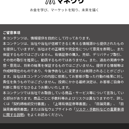
お金を学び、マーケットを知り、未来を描く
ご留意事項
本コンテンツは、情報提供を目的として行っております。
本コンテンツは、当社や当社が信頼できると考える情報源から提供されたもの
を提供していますが、当社はその正確性や完全性について意見を表明し、また
保証するものではございません。有価証券の購入、売却、デリバティブ取引、
その他の取引を推奨し、勧誘するものではありません。また、過去の実績や予
想・意見は、将来の結果を保証するものではございません。提供する情報等は
作成時現在のものであり、今後予告なしに変更または削除されることがござい
ます。当社は本コンテンツの内容に依拠してお客様が取った行動の結果に対し
責任を負うものではございません。投資にかかる最終決定は、お客様ご自身の
判断と責任でなさるようお願いいたします。
本コンテンツでは当社でお取扱している商品・サービス等について言及してい
る部分があります。商品ごとに手数料等およびリスクは異なりますので、詳し
くは「契約締結前交付書面」、「上場有価証券等書面」、「目論見書」、「目
論見書補完書面」または当社ウェブサイトの「
リスク・手数料などの重要事項
に関する説明
」をよくお読みください。