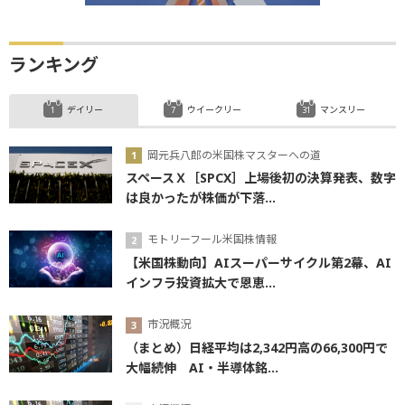
ランキング
デイリー
ウイークリー
マンスリー
岡元兵八郎の米国株マスターへの道
スペースＸ［SPCX］上場後初の決算発表、数字
は良かったが株価が下落...
モトリーフール米国株情報
【米国株動向】AIスーパーサイクル第2幕、AI
インフラ投資拡大で恩恵...
市況概況
（まとめ）日経平均は2,342円高の66,300円で
大幅続伸 AI・半導体銘...