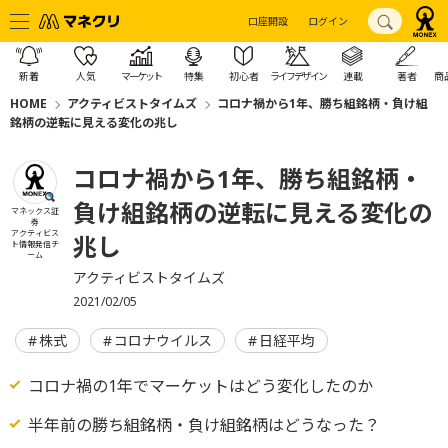
口座開設
ログイン
新着
人気
マーケット
特集
初心者
ライフデザイン
連載
著者
商
HOME
アクティビストタイムズ
コロナ禍から1年、勝ち組銘柄・負け組
銘柄の逆転に見える変化の兆し
コロナ禍から1年、勝ち組銘柄・
負け組銘柄の逆転に見える変化の
マネックス証
券
アクティビス
兆し
ト情報発信チ
ーム
アクティビストタイムズ
2021/02/05
株式
コロナウイルス
日経平均
コロナ禍の1年でマーケットはどう変化したのか
半年前の勝ち組銘柄・負け組銘柄はどうなった？