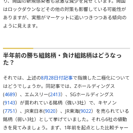
り、両国の新規感染者も急激な減少を見せています。両国
はロックダウンなどその他の対策も影響している可能性が
ありますが、実態がマーケットに追いつきつつある傾向の
ように見えます。
半年前の勝ち組銘柄・負け組銘柄はどうなっ
た？
それでは、上述の
8月28日付記事
で指摘した二極化について
はどうでしょうか。同記事では、Zホールディングス
(
4689
）、エムスリー(
2413
）、SGホールディングス
(
9143
）が買われている銘柄（強い3社）で、キヤノン
(
7751
）、JR東日本(
9020
）、JR東海(
9022
）を売られている
銘柄（弱い3社）として挙げていました。それら6社の値動
きを見てみましょう。まず、1年前を起点とした比較チャー