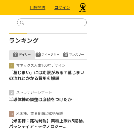
口座開設
ログイン
ランキング
デイリー
ウイークリー
マンスリー
マネックス人生100年デザイン
「墓じまい」には期限がある？墓じまい
の流れとかかる費用を解説
ストラテジーレポート
半導体株の調整は底値をつけたか
米国株、業界動向と銘柄解説
【米国株：銘柄発掘】業績上振れ5銘柄、
パランティア・テクノロジー...