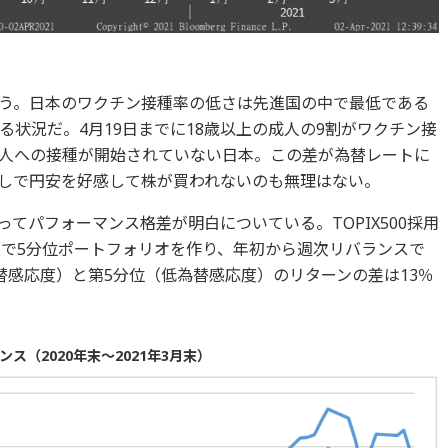
う。日本のワクチン接種率の低さは先進国の中で最低である
状況だ。4月19日までに18歳以上の成人の9割がワクチン接
人への接種が開始されていない日本。この差が為替レートに
しで円安を好感して株が買われないのも無理はない。
てパフォーマンス格差が明白についている。TOPIX500採用
度で5分位ポートフォリオを作り、年初から週次リバランスで
替感応度）と第5分位（低為替感応度）のリターンの差は13％
（2020年末～2021年3月末）