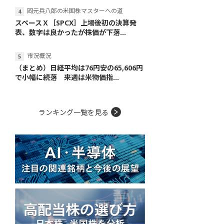
岡元兵八郎の米国株マスターへの道
スペースＸ［SPCX］上場後初の決算発
表、数字は良かったが株価が下落...
市況概況
（まとめ）日経平均は76円安の65,606円
で小幅に続落 来週は米物価指...
ランキング一覧を見る