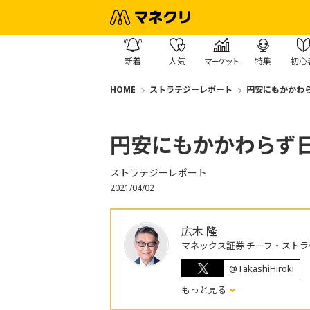
新着
人気
マーケット
特集
初心
HOME
ストラテジーレポート
円安にもかかわ
円安にもかかわらず
ストラテジーレポート
2021/04/02
広木 隆
マネックス証券 チーフ・ストラ
@TakashiHiroki
もっと見る