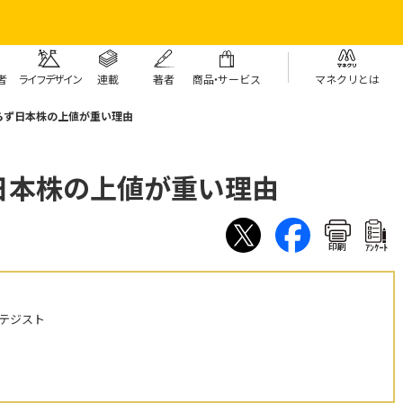
者
ライフデザイン
連載
著者
商
品・
サービス
マネクリとは
らず日本株の上値が重い理由
日本株の上値が重い理由
印刷
ｱﾝｹｰﾄ
テジスト