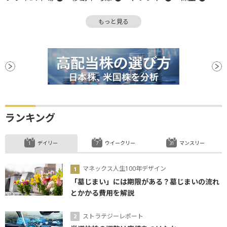
日経平均株価
反発
モメンタム
終値
もっと見る
株主還元
株主優待
テクニカル分析
配当落ち
ランキング
デイリー
ウイークリー
マンスリー
マネックス人生100年デザイン
「墓じまい」には期限がある？墓じまいの流れ
とかかる費用を解説
ストラテジーレポート