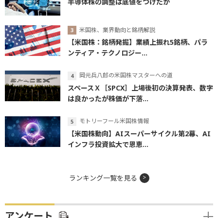
半導体株の調整は底値をつけたか
米国株、業界動向と銘柄解説
【米国株：銘柄発掘】業績上振れ5銘柄、パラ
ンティア・テクノロジー...
岡元兵八郎の米国株マスターへの道
スペースＸ［SPCX］上場後初の決算発表、数字
は良かったが株価が下落...
モトリーフール米国株情報
【米国株動向】AIスーパーサイクル第2幕、AI
インフラ投資拡大で恩恵...
ランキング一覧を見る
アンケート