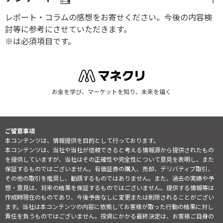
レポート・コラムの感想をお寄せください。今後の内容検
討等に参考にさせていただきます。
※は必須項目です。
お金を学び、マーケットを知り、未来を描く
ご留意事項
本コンテンツは、情報提供を目的として行っております。
本コンテンツは、当社や当社が信頼できると考える情報源から提供されたもの
を提供していますが、当社はその正確性や完全性について意見を表明し、また
保証するものではございません。有価証券の購入、売却、デリバティブ取引、
その他の取引を推奨し、勧誘するものではありません。また、過去の実績や予
想・意見は、将来の結果を保証するものではございません。提供する情報等は
作成時現在のものであり、今後予告なしに変更または削除されることがござい
ます。当社は本コンテンツの内容に依拠してお客様が取った行動の結果に対し
責任を負うものではございません。投資にかかる最終決定は、お客様ご自身の