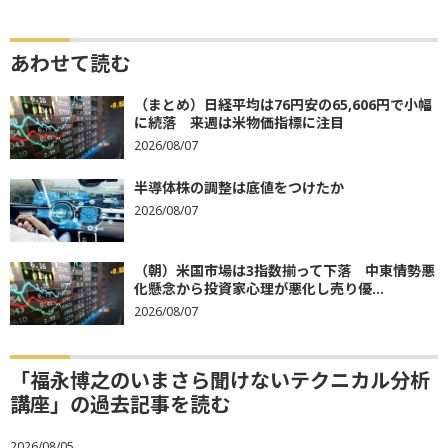
あわせて読む
（まとめ）日経平均は76円安の65,606円で小幅
に続落 来週は米物価指標に注目
2026/08/07
半導体株の調整は底値をつけたか
2026/08/07
（朝）米国市場は3指数揃って下落 中東情勢悪
化懸念から投資家心理が悪化し売り優...
2026/08/07
「福永博之のいまさら聞けないテクニカル分析
講座」の過去記事を読む
2026/08/05