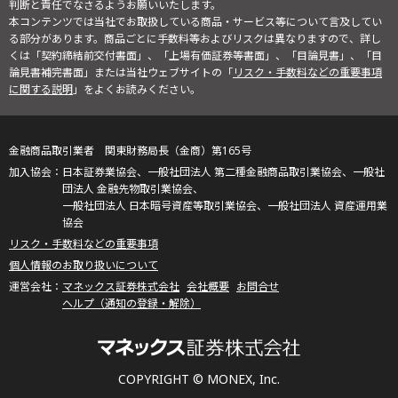
判断と責任でなさるようお願いいたします。
本コンテンツでは当社でお取扱している商品・サービス等について言及してい
る部分があります。商品ごとに手数料等およびリスクは異なりますので、詳し
くは「契約締結前交付書面」、「上場有価証券等書面」、「目論見書」、「目
論見書補完書面」または当社ウェブサイトの「
リスク・手数料などの重要事項
に関する説明
」をよくお読みください。
金融商品取引業者 関東財務局長（金商）第165号
日本証券業協会、一般社団法人 第二種金融商品取引業協会、一般社
団法人 金融先物取引業協会、
一般社団法人 日本暗号資産等取引業協会、一般社団法人 資産運用業
協会
リスク・手数料などの重要事項
個人情報のお取り扱いについて
マネックス証券株式会社
会社概要
お問合せ
ヘルプ（通知の登録・解除）
COPYRIGHT © MONEX, Inc.