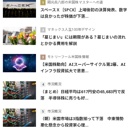
岡元兵八郎の米国株マスターへの道
スペースＸ［SPCX］上場後初の決算発表、数字
は良かったが株価が下落...
マネックス人生100年デザイン
「墓じまい」には期限がある？墓じまいの流れ
とかかる費用を解説
モトリーフール米国株情報
【米国株動向】AIスーパーサイクル第2幕、AI
インフラ投資拡大で恩恵...
市況概況
（まとめ）日経平均は617円安の65,683円で反
落 半導体株に売りも好...
市況概況
（朝）米国市場は3指数揃って下落 中東情勢
悪化懸念から投資家心理...