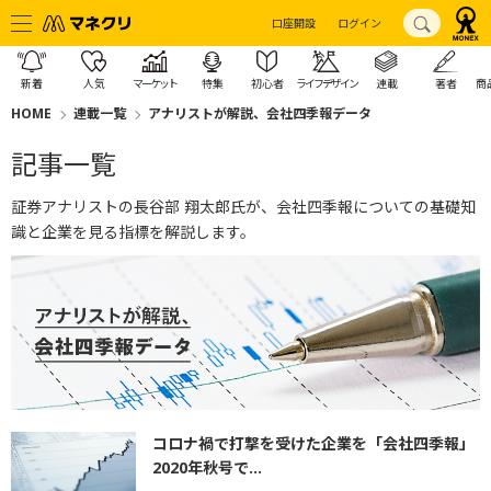
口座開設
ログイン
新着
人気
マーケット
特集
初心者
ライフデザイン
連載
著者
商
HOME
連載一覧
アナリストが解説、会社四季報データ
記事一覧
証券アナリストの長谷部 翔太郎氏が、会社四季報についての基礎知
識と企業を見る指標を解説します。
コロナ禍で打撃を受けた企業を「会社四季報」
2020年秋号で...