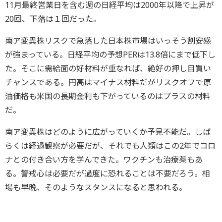
11月最終営業日を含む週の日経平均は2000年以降で上昇が
20回、下落は１回だった。
南ア変異株リスクで急落した日本株市場はいっそう割安感
が強まっている。日経平均の予想PERは13.8倍にまで低下し
た。そこに需給面の好材料が重なれば、絶好の押し目買い
チャンスである。円高はマイナス材料だがリスクオフで原
油価格も米国の長期金利も下がっているのはプラスの材料
だ。
南ア変異株はどのように広がっていくか予見不能だ。しば
らくは経過観察が必要だが、それでも人類はこの2年でコロ
ナとの付き合い方を学んできた。ワクチンも治療薬もあ
る。警戒心は必要だが過度に恐れることは不要だろう。相
場も早晩、そのようなスタンスになると思われる。