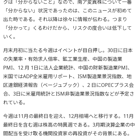
クは「分からないこと」なので、南ア変異株について一番
「分からない」状況であったのは、このニュースが初めて
出た時である。それ以降は徐々に情報が伝わる。つまり
「分かって」くるわけだから、リスクの度合いは低下して
いく。
月末月初に当たる今週はイベントが目白押し。30日に日本
の失業率・有効求人倍率、鉱工業生産、中国の製造業
PMI、12 月 1日に法人企業統計、中国の財新製造業PMI、
米国ではADP全米雇用リポート、ISM製造業景況指数、地
区連銀経済報告（ベージュブック）、2 日にOPECプラス会
合、3日に米雇用統計とISM非製造業景況指数などが予定さ
れている。
今週は11月の最終日を迎え、12月相場へと移行する。11月
最終日を含む週は株高の特異週である。3月期決算企業の中
間配当を受け取る機関投資家の再投資がその背景にある。