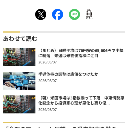
ｱﾝｹｰﾄ
あわせて読む
（まとめ）日経平均は76円安の65,606円で小幅
に続落 来週は米物価指標に注目
2026/08/07
半導体株の調整は底値をつけたか
2026/08/07
（朝）米国市場は3指数揃って下落 中東情勢悪
化懸念から投資家心理が悪化し売り優...
2026/08/07