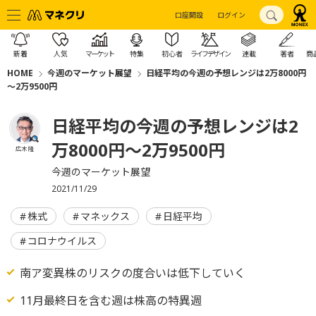
口座開設
ログイン
新着
人気
マーケット
特集
初心者
ライフデザイン
連載
著者
商
HOME
今週のマーケット展望
日経平均の今週の予想レンジは2万8000円
～2万9500円
日経平均の今週の予想レンジは2
万8000円～2万9500円
広木 隆
今週のマーケット展望
2021/11/29
株式
マネックス
日経平均
コロナウイルス
南ア変異株のリスクの度合いは低下していく
11月最終日を含む週は株高の特異週