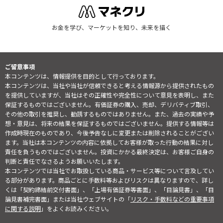
お金を学び、マーケットを知り、未来を描く
ご留意事項
本コンテンツは、情報提供を目的として行っております。
本コンテンツは、当社や当社が信頼できると考える情報源から提供されたもの
を提供していますが、当社はその正確性や完全性について意見を表明し、また
保証するものではございません。有価証券の購入、売却、デリバティブ取引、
その他の取引を推奨し、勧誘するものではありません。また、過去の実績や予
想・意見は、将来の結果を保証するものではございません。提供する情報等は
作成時現在のものであり、今後予告なしに変更または削除されることがござい
ます。当社は本コンテンツの内容に依拠してお客様が取った行動の結果に対し
責任を負うものではございません。投資にかかる最終決定は、お客様ご自身の
判断と責任でなさるようお願いいたします。
本コンテンツでは当社でお取扱している商品・サービス等について言及してい
る部分があります。商品ごとに手数料等およびリスクは異なりますので、詳し
くは「契約締結前交付書面」、「上場有価証券等書面」、「目論見書」、「目
論見書補完書面」または当社ウェブサイトの「
リスク・手数料などの重要事項
に関する説明
」をよくお読みください。