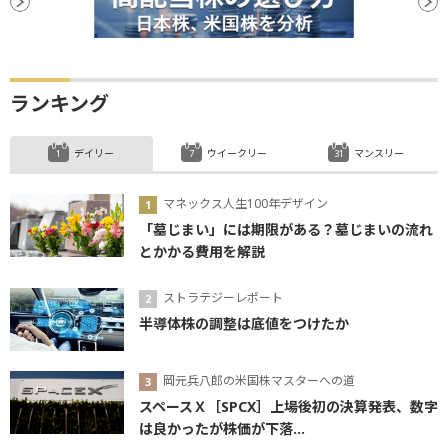
ランキング
デイリー
ウイークリー
マンスリー
マネックス人生100年デザイン
「墓じまい」には期限がある？墓じまいの流れ
とかかる費用を解説
ストラテジーレポート
半導体株の調整は底値をつけたか
岡元兵八郎の米国株マスターへの道
スペースＸ［SPCX］上場後初の決算発表、数字
は良かったが株価が下落...