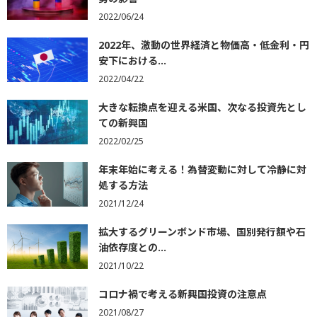
2022/06/24
2022年、激動の世界経済と物価高・低金利・円
安下における...
2022/04/22
大きな転換点を迎える米国、次なる投資先とし
ての新興国
2022/02/25
年末年始に考える！為替変動に対して冷静に対
処する方法
2021/12/24
拡大するグリーンボンド市場、国別発行額や石
油依存度との...
2021/10/22
コロナ禍で考える新興国投資の注意点
2021/08/27