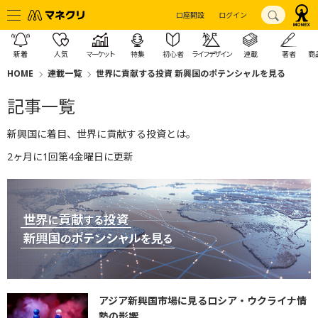
口座開設
ログイン
新着
人気
マーケット
特集
初心者
ライフデザイン
連載
著者
商
HOME
連載一覧
世界に貢献する投資 新興国のポテンシャルを見る
記事一覧
新興国に着目、世界に貢献する投資とは。
2ヶ月に1回第4金曜日に更新
アジア新興国市場に見るロシア・ウクライナ情
勢の影響