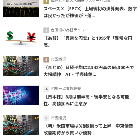
岡元兵八郎の米国株マスターへの道
スペースＸ［SPCX］上場後初の決算発表、数字
は良かったが株価が下落...
吉田恒の為替デイリー
【為替】「異常な円安」と1995年「異常な円
高」
市況概況
（まとめ）日経平均は2,342円高の66,300円で
大幅続伸 AI・半導体銘...
相場一点喜怒哀楽
【日本株】8月は前半高・後半安となる可能
性、高値掴みに注意か
市況概況
（朝）米国市場は3指数揃って上昇 中東情勢
改善期待から買いが優勢...