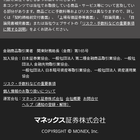
本コンテンツでは当社でお取扱している商品・サービス等について言及してい
る部分があります。商品ごとに手数料等およびリスクは異なりますので、詳し
くは「契約締結前交付書面」、「上場有価証券等書面」、「目論見書」、「目
論見書補完書面」または当社ウェブサイトの「
リスク・手数料などの重要事項
に関する説明
」をよくお読みください。
金融商品取引業者 関東財務局長（金商）第165号
日本証券業協会、一般社団法人 第二種金融商品取引業協会、一般社
団法人 金融先物取引業協会、
一般社団法人 日本暗号資産等取引業協会、一般社団法人 資産運用業
協会
リスク・手数料などの重要事項
個人情報のお取り扱いについて
マネックス証券株式会社
会社概要
お問合せ
ヘルプ（通知の登録・解除）
COPYRIGHT © MONEX, Inc.