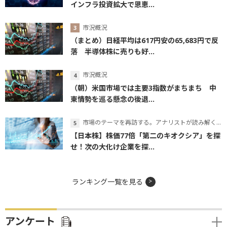
インフラ投資拡大で恩恵...
市況概況
（まとめ）日経平均は617円安の65,683円で反
落 半導体株に売りも好...
市況概況
（朝）米国市場では主要3指数がまちまち 中
東情勢を巡る懸念の後退...
市場のテーマを再訪する。アナリストが読み解くテーマの本質
【日本株】株価77倍「第二のキオクシア」を探
せ！次の大化け企業を探...
ランキング一覧を見る
アンケート