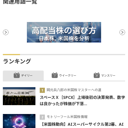
関連用語一覧
ランキング
デイリー
ウイークリー
マンスリー
岡元兵八郎の米国株マスターへの道
スペースＸ［SPCX］上場後初の決算発表、数字
は良かったが株価が下落...
モトリーフール米国株情報
【米国株動向】AIスーパーサイクル第2幕、AI