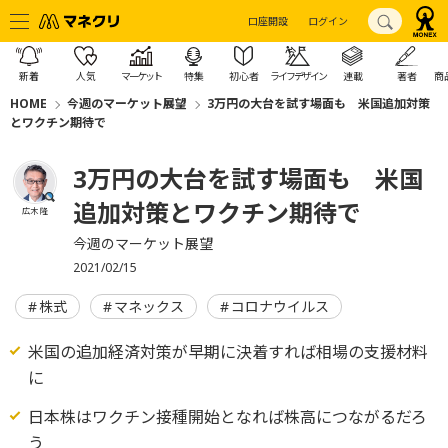
口座開設
ログイン
新着
人気
マーケット
特集
初心者
ライフデザイン
連載
著者
商
HOME
今週のマーケット展望
3万円の大台を試す場面も 米国追加対策
とワクチン期待で
3万円の大台を試す場面も 米国
追加対策とワクチン期待で
広木 隆
今週のマーケット展望
2021/02/15
株式
マネックス
コロナウイルス
米国の追加経済対策が早期に決着すれば相場の支援材料
に
日本株はワクチン接種開始となれば株高につながるだろ
う