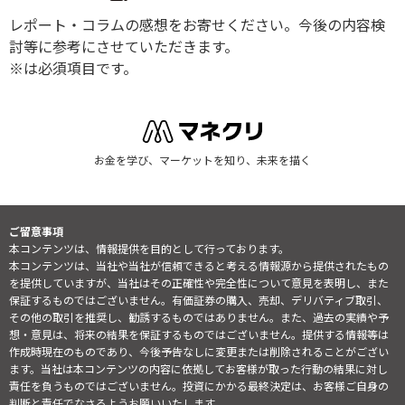
レポート・コラムの感想をお寄せください。今後の内容検
討等に参考にさせていただきます。
※は必須項目です。
お金を学び、マーケットを知り、未来を描く
ご留意事項
本コンテンツは、情報提供を目的として行っております。
本コンテンツは、当社や当社が信頼できると考える情報源から提供されたもの
を提供していますが、当社はその正確性や完全性について意見を表明し、また
保証するものではございません。有価証券の購入、売却、デリバティブ取引、
その他の取引を推奨し、勧誘するものではありません。また、過去の実績や予
想・意見は、将来の結果を保証するものではございません。提供する情報等は
作成時現在のものであり、今後予告なしに変更または削除されることがござい
ます。当社は本コンテンツの内容に依拠してお客様が取った行動の結果に対し
責任を負うものではございません。投資にかかる最終決定は、お客様ご自身の
判断と責任でなさるようお願いいたします。