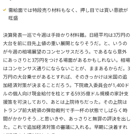
需給面では特段売り材料もなく、押し目では買い意欲が
旺盛
決算発表一巡で今週は手掛かり材料難。日経平均は3万円の
大台を前に目先上値の重い展開となりそうだ。と、いうの
が今週の相場展望のコンセンサスだろう。であるなら意外
にあっさりと3万円をつける場面があるかもしれない。相場
はコンセンサス通りにならないことが、ままあるからだ。3
万円の大台乗せがあるとすれば、そのきっかけは米国の追
加経済対策が決まることだろう。下院歳入委員会が1,400ド
ルの個人向け現金給付を柱とする5935億ドル規模の家計支
援策を可決しており、あとは上院待ちだった。その上院は
トランプ前大統領の弾劾裁判で手一杯の状態でしばらく時
間がかかりそう…と思いきや、あっさりと無罪の評決を出し
た。これで追加経済対策の審議に入れる。早期に決着すれ