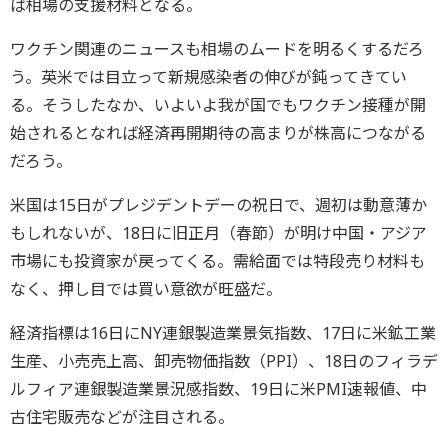
ば相場の支援材料となる。
ワクチン関連のニュースも相場のムードを明るくするだろ
う。英米では目立って新規感染者の伸びが鈍ってきてい
る。そうしたなか、いよいよ我が国でもワクチン接種が開
始されるとなれば経済再開期待の高まりが株高につながる
だろう。
米国は15日がプレジデントデーの祝日で、週初は動意薄か
もしれないが、18日に旧正月（春節）が明け中国・アジア
市場にも投資家が戻ってくる。需給面では特段売り材料も
なく、押し目では買い意欲が旺盛だ。
経済指標は16日にNY連銀製造業景気指数、17日に米鉱工業
生産、小売売上高、卸売物価指数（PPI）、18日のフィラデ
ルフィア連銀製造業景況感指数、19日に米PMI速報値、中
古住宅販売などが注目される。