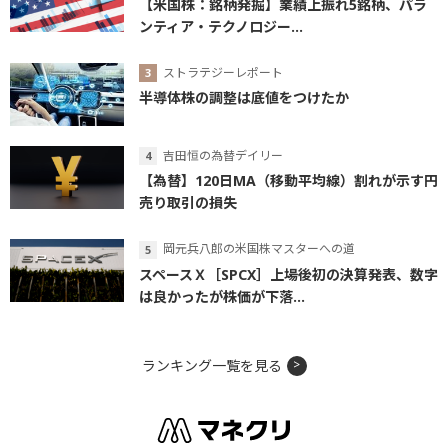
【米国株：銘柄発掘】業績上振れ5銘柄、パラ
ンティア・テクノロジー...
ストラテジーレポート
半導体株の調整は底値をつけたか
吉田恒の為替デイリー
【為替】120日MA（移動平均線）割れが示す円
売り取引の損失
岡元兵八郎の米国株マスターへの道
スペースＸ［SPCX］上場後初の決算発表、数字
は良かったが株価が下落...
ランキング一覧を見る