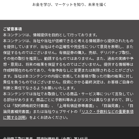
お金を学び、マーケットを知り、未来を描く
ご留意事項
本コンテンツは、情報提供を目的として行っております。
本コンテンツは、当社や当社が信頼できると考える情報源から提供されたもの
を提供していますが、当社はその正確性や完全性について意見を表明し、また
保証するものではございません。有価証券の購入、売却、デリバティブ取引、
その他の取引を推奨し、勧誘するものではありません。また、過去の実績や予
想・意見は、将来の結果を保証するものではございません。提供する情報等は
作成時現在のものであり、今後予告なしに変更または削除されることがござい
ます。当社は本コンテンツの内容に依拠してお客様が取った行動の結果に対し
責任を負うものではございません。投資にかかる最終決定は、お客様ご自身の
判断と責任でなさるようお願いいたします。
本コンテンツでは当社でお取扱している商品・サービス等について言及してい
る部分があります。商品ごとに手数料等およびリスクは異なりますので、詳し
くは「契約締結前交付書面」、「上場有価証券等書面」、「目論見書」、「目
論見書補完書面」または当社ウェブサイトの「
リスク・手数料などの重要事項
に関する説明
」をよくお読みください。
金融商品取引業者 関東財務局長（金商）第165号