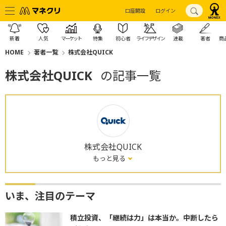
口座開設
ログイン
新着
人気
マーケット
特集
初心者
ライフデザイン
連載
著者
商
HOME
著者一覧
株式会社QUICK
株式会社QUICK
の記事一覧
株式会社QUICK
もっと見る
いま、注目のテーマ
積立投資、「継続は力」は本当か。中断したら