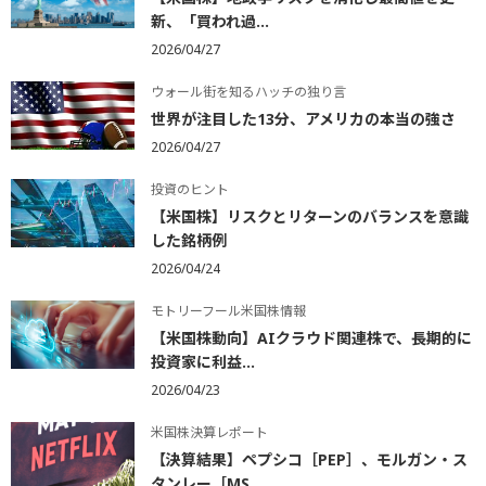
新、「買われ過...
2026/04/27
ウォール街を知るハッチの独り言
世界が注目した13分、アメリカの本当の強さ
2026/04/27
投資のヒント
【米国株】リスクとリターンのバランスを意識
した銘柄例
2026/04/24
モトリーフール米国株情報
【米国株動向】AIクラウド関連株で、長期的に
投資家に利益...
2026/04/23
米国株決算レポート
【決算結果】ペプシコ［PEP］、モルガン・ス
タンレー［MS...