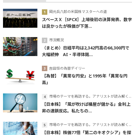
岡元兵八郎の米国株マスターへの道
スペースＸ［SPCX］上場後初の決算発表、数字
は良かったが株価が下落...
市況概況
（まとめ）日経平均は2,342円高の66,300円で
大幅続伸 AI・半導体銘...
吉田恒の為替デイリー
【為替】「異常な円安」と1995年「異常な円
高」
市場のテーマを再訪する。アナリストが読み解くテーマの本質
【日本株】「風が吹けば桶屋が儲かる」金利上
昇の連鎖反応。私たちの...
市場のテーマを再訪する。アナリストが読み解くテーマの本質
【日本株】株価77倍「第二のキオクシア」を探