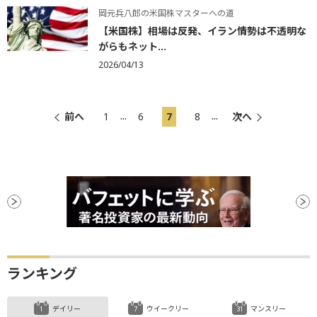
岡元兵八郎の米国株マスターへの道
【米国株】相場は反発、イラン情勢は不透明な
がらもネット...
2026/04/13
...
...
前へ
1
6
7
8
次へ
ランキング
デイリー
ウイークリー
マンスリー