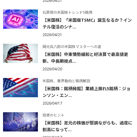
2026/04/21
石原順の米国株トレンド5銘柄
【米国株】「米国版TSMC」誕生なるか？イン
テル復活のシナ...
2026/04/21
岡元兵八郎の米国株マスターへの道
【米国株】中東情勢緩和と好決算で最高値更
新、中長期視点...
2026/04/20
米国株、業界動向と銘柄解説
【米国株：銘柄発掘】業績上振れ5銘柄：ジョ
ンソン・エン...
2026/04/17
投資のヒント
【米国株】足元の株価が堅調ながらも、過度に
割高になって...