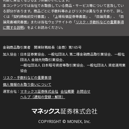
判断と責任でなさるようお願いいたします。
本コンテンツでは当社でお取扱している商品・サービス等について言及してい
る部分があります。商品ごとに手数料等およびリスクは異なりますので、詳し
くは「契約締結前交付書面」、「上場有価証券等書面」、「目論見書」、「目
論見書補完書面」または当社ウェブサイトの「
リスク・手数料などの重要事項
に関する説明
」をよくお読みください。
金融商品取引業者 関東財務局長（金商）第165号
日本証券業協会、一般社団法人 第二種金融商品取引業協会、一般社
団法人 金融先物取引業協会、
一般社団法人 日本暗号資産等取引業協会、一般社団法人 資産運用業
協会
リスク・手数料などの重要事項
個人情報のお取り扱いについて
マネックス証券株式会社
会社概要
お問合せ
ヘルプ（通知の登録・解除）
COPYRIGHT © MONEX, Inc.