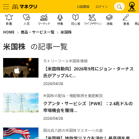
口座開設
ログイン
新着
人気
マーケット
特集
初心者
ライフデザイン
連載
著者
商
HOME
商品・サービス一覧
米国株
米国株
の記事一覧
モトリーフール米国株情報
【米国株動向】2026年9月にジョン・ターナス
氏がアップルC...
2026/04/28
米国株の配当・増配銘柄を徹底解説
クアンタ・サービシズ［PWR］：2.4兆ドルの
市場機会を獲得...
2026/04/28
岡元兵八郎の米国株マスターへの道
【米国株】地政学リスクを消化し最高値を更