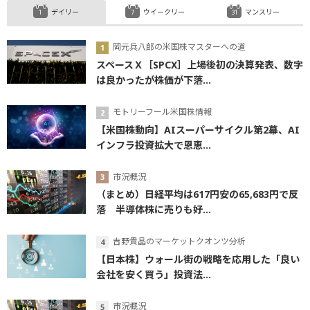
デイリー
ウイークリー
マンスリー
岡元兵八郎の米国株マスターへの道
スペースＸ［SPCX］上場後初の決算発表、数字
は良かったが株価が下落...
モトリーフール米国株情報
【米国株動向】AIスーパーサイクル第2幕、AI
インフラ投資拡大で恩恵...
市況概況
（まとめ）日経平均は617円安の65,683円で反
落 半導体株に売りも好...
吉野貴晶のマーケットクオンツ分析
【日本株】ウォール街の戦略を応用した「良い
会社を安く買う」投資法...
市況概況