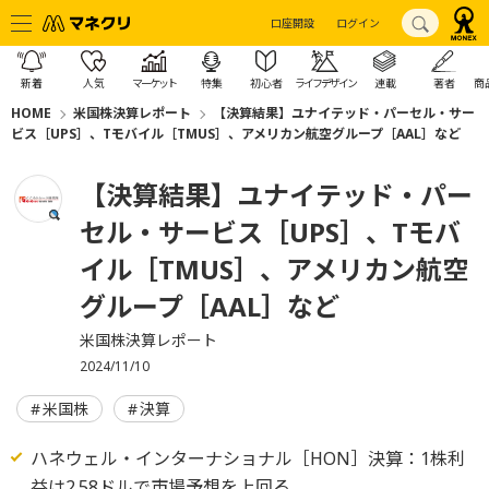
口座開設
ログイン
新着
人気
マーケット
特集
初心者
ライフデザイン
連載
著者
商
HOME
米国株決算レポート
【決算結果】ユナイテッド・パーセル・サー
ビス［UPS］、Tモバイル［TMUS］、アメリカン航空グループ［AAL］など
【決算結果】ユナイテッド・パー
セル・サービス［UPS］、Tモバ
イル［TMUS］、アメリカン航空
グループ［AAL］など
米国株決算レポート
2024/11/10
米国株
決算
ハネウェル・インターナショナル［HON］決算：1株利
益は2.58ドルで市場予想を上回る