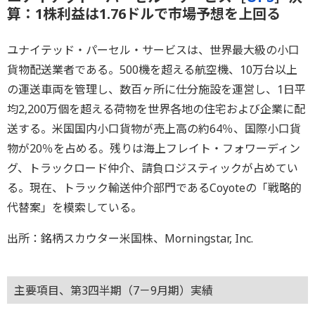
算：1株利益は1.76ドルで市場予想を上回る
ユナイテッド・パーセル・サービスは、世界最大級の小口
貨物配送業者である。500機を超える航空機、10万台以上
の運送車両を管理し、数百ヶ所に仕分施設を運営し、1日平
均2,200万個を超える荷物を世界各地の住宅および企業に配
送する。米国国内小口貨物が売上高の約64％、国際小口貨
物が20％を占める。残りは海上フレイト・フォワーディン
グ、トラックロード仲介、請負ロジスティックが占めてい
る。現在、トラック輸送仲介部門であるCoyoteの「戦略的
代替案」を模索している。
出所：銘柄スカウター米国株、Morningstar, Inc.
主要項目、第3四半期（7－9月期）実績