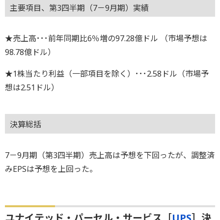
主要項目、第3四半期（7－9月期）実績
★売上高･･･前年同期比6％増の97.28億ドル （市場予想は
98.78億ドル）
★1株当たり利益（一部項目を除く）･･･2.58ドル（市場予
想は2.51ドル）
決算総括
7－9月期（第3四半期）売上高は予想を下回ったが、調整済
みEPSは予想を上回った。
ユナイテッド・パーセル・サービス［
UPS
］決