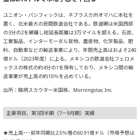
ユニオン・パシフィックは、ネブラスカ州オマハに本社を
置く、北米最大の民間鉄道会社である。鉄道網は米国西部
の3分の2を網羅し総延長距離は3万マイルを超える。石炭、
工業製品、インターモーダル貨物、農産物、化学製品、肥
料、自動車などの輸送事業により、年間売上高はおよそ240
億ドル（2023年度）に上る。メキシコの鉄道会社フェロメ
ックスの株式の約4分の1を保有しており、メキシコ間の輸
送事業が売上高の約10％を占めている。
出所：銘柄スカウター米国株、Morningstar, Inc.
主要項目、第3四半期（7－9月期）実績
★売上高･･･前年同期比2.5％増の60.91億ドル（市場予想は