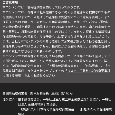
ご留意事項
本コンテンツは、情報提供を目的として行っております。
本コンテンツは、当社や当社が信頼できると考える情報源から提供されたもの
を提供していますが、当社はその正確性や完全性について意見を表明し、また
保証するものではございません。有価証券の購入、売却、デリバティブ取引、
その他の取引を推奨し、勧誘するものではありません。また、過去の実績や予
想・意見は、将来の結果を保証するものではございません。提供する情報等は
作成時現在のものであり、今後予告なしに変更または削除されることがござい
ます。当社は本コンテンツの内容に依拠してお客様が取った行動の結果に対し
責任を負うものではございません。投資にかかる最終決定は、お客様ご自身の
判断と責任でなさるようお願いいたします。
本コンテンツでは当社でお取扱している商品・サービス等について言及してい
る部分があります。商品ごとに手数料等およびリスクは異なりますので、詳し
くは「契約締結前交付書面」、「上場有価証券等書面」、「目論見書」、「目
論見書補完書面」または当社ウェブサイトの「
リスク・手数料などの重要事項
に関する説明
」をよくお読みください。
金融商品取引業者 関東財務局長（金商）第165号
日本証券業協会、一般社団法人 第二種金融商品取引業協会、一般社
団法人 金融先物取引業協会、
一般社団法人 日本暗号資産等取引業協会、一般社団法人 資産運用業
協会