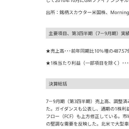
して2010年10月にGMファイナンシ
出所：銘柄スカウター米国株、Morningstar
主要項目、第3四半期（7－9月期）実
★売上高･･･前年同期比10％増の487.5
★1株当たり利益（一部項目を除く）･･･2
決算総括
7－9月期（第3四半期）売上高、調整済
た。ガイダンスも公表し、通期の1株利
フロー（FCF）も上方修正している。
の堅調な需要を反映した。北米で大型車