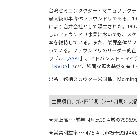
台湾セミコンダクター・マニュファクチ
最大級の半導体ファウンドリである。1
により合弁会社として設立された。199
しいファウンドリ事業においても、スケ
率を維持している。また、業界全体がフ
っている。ファウンドリのリーダー的企
ップル［
AAPL
］、アドバンスト・マイ
［
NVDA
］など、強固な顧客基盤を有す
出所：銘柄スカウター米国株、Morningstar
主要項目、第3四半期（7－9月期）実
★売上高･･･前年同月比39％増の7596.
★営業利益率･･･47.5％（市場予想は44.