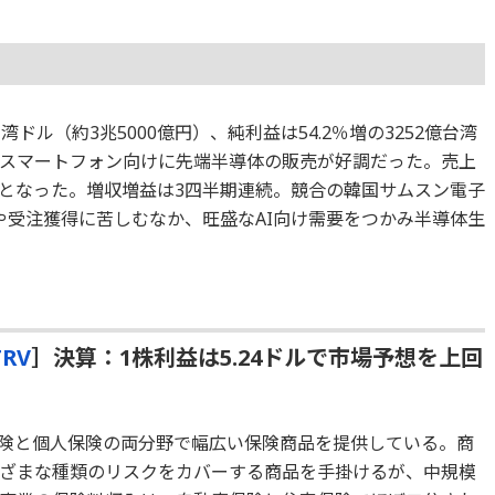
湾ドル（約3兆5000億円）、純利益は54.2％増の3252億台湾
新スマートフォン向けに先端半導体の販売が好調だった。売上
となった。増収増益は3四半期連続。競合の韓国サムスン電子
や受注獲得に苦しむなか、旺盛なAI向け需要をつかみ半導体生
TRV
］決算：1株利益は5.24ドルで市場予想を上回
険と個人保険の両分野で幅広い保険商品を提供している。商
ざまな種類のリスクをカバーする商品を手掛けるが、中規模