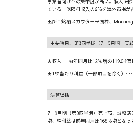
事業者向けへの集中度が高い。個人保険
ている。保険料収入の6％を海外市場が
出所：銘柄スカウター米国株、Morningstar
主要項目、第3四半期（7－9月期）実
★収入･･･前年同月比12％増の119.04
★1株当たり利益（一部項目を除く）･･･5
決算総括
7－9月期（第3四半期）売上高、調整済
増、純利益は前年同月比168％増となっ