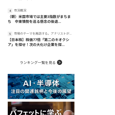
市況概況
（朝）米国市場では主要3指数がまちま
ち 中東情勢を巡る懸念の後退...
市場のテーマを再訪する。アナリストが読み解くテーマの本質
【日本株】株価77倍「第二のキオクシ
ア」を探せ！次の大化け企業を探...
ランキング一覧を見る