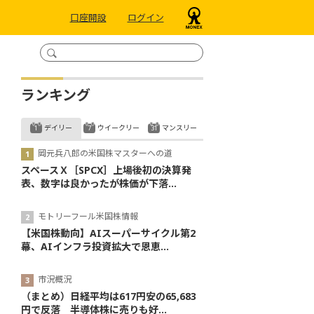
口座開設
ログイン
ランキング
デイリー
ウイークリー
マンスリー
岡元兵八郎の米国株マスターへの道
スペースＸ［SPCX］上場後初の決算発
表、数字は良かったが株価が下落...
モトリーフール米国株情報
【米国株動向】AIスーパーサイクル第2
幕、AIインフラ投資拡大で恩恵...
市況概況
（まとめ）日経平均は617円安の65,683
円で反落 半導体株に売りも好...