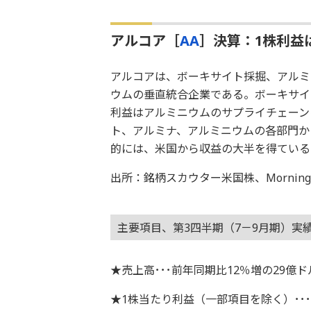
アルコア［
AA
］決算：1株利益は
アルコアは、ボーキサイト採掘、アルミ
ウムの垂直統合企業である。ボーキサイ
利益はアルミニウムのサプライチェーン
ト、アルミナ、アルミニウムの各部門か
的には、米国から収益の大半を得ている
出所：銘柄スカウター米国株、Morningstar
主要項目、第3四半期（7－9月期）実
★売上高･･･前年同期比12％増の29億ド
★1株当たり利益（一部項目を除く）･･･0