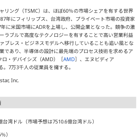
ャリング（TSMC）は、ほぼ60％の市場シェアを有する世界
987年にフィリップス、台湾政府、プライベート市場の投資家
7年に米国市場にADRを上場し、公開企業となった。競争の激
ーラブルで高度なテクノロジーを有することで高い営業利益
ァブレス・ビジネスモデルへ移行していることも追い風とな
業であり、半導体の設計に最先端のプロセス技術を求めるア
クロ・デバイシズ（AMD）［
AMD
］、エヌビディア
る。7万3千人の従業員を擁する。
, Inc.
績
9億台湾ドル（市場予想は7510.6億台湾ドル）
6％）