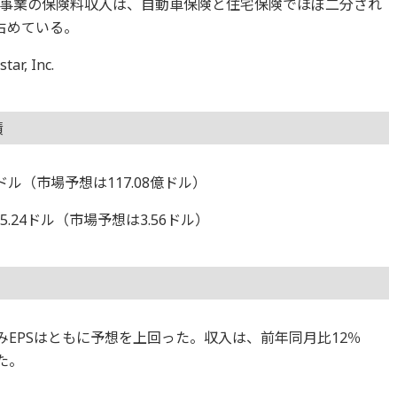
事業の保険料収入は、自動車保険と住宅保険でほぼ二分され
占めている。
, Inc.
績
億ドル（市場予想は117.08億ドル）
.24ドル（市場予想は3.56ドル）
みEPSはともに予想を上回った。収入は、前年同月比12％
た。