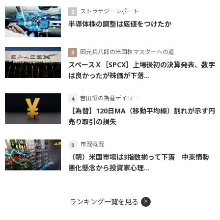
ストラテジーレポート
半導体株の調整は底値をつけたか
岡元兵八郎の米国株マスターへの道
スペースＸ［SPCX］上場後初の決算発表、数字
は良かったが株価が下落...
吉田恒の為替デイリー
【為替】120日MA（移動平均線）割れが示す円
売り取引の損失
市況概況
（朝）米国市場は3指数揃って下落 中東情勢
悪化懸念から投資家心理...
ランキング一覧を見る