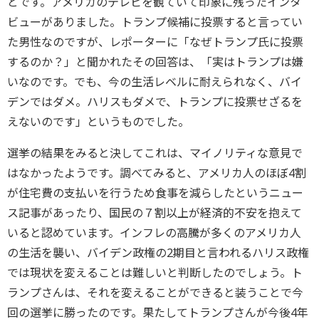
とです。アメリカのテレビを観ていて印象に残ったインタ
ビューがありました。トランプ候補に投票すると言ってい
た男性なのですが、レポーターに「なぜトランプ氏に投票
するのか？」と聞かれたその回答は、「実はトランプは嫌
いなのです。でも、今の生活レベルに耐えられなく、バイ
デンではダメ。ハリスもダメで、トランプに投票せざるを
えないのです」というものでした。
選挙の結果をみると決してこれは、マイノリティな意見で
はなかったようです。調べてみると、アメリカ人のほぼ4割
が住宅費の支払いを行うため食事を減らしたというニュー
ス記事があったり、国民の７割以上が経済的不安を抱えて
いると認めています。インフレの高騰が多くのアメリカ人
の生活を襲い、バイデン政権の2期目と言われるハリス政権
では現状を変えることは難しいと判断したのでしょう。ト
ランプさんは、それを変えることができると装うことで今
回の選挙に勝ったのです。果たしてトランプさんが今後4年