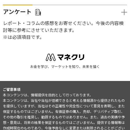
アンケート
レポート・コラムの感想をお寄せください。今後の内容検
討等に参考にさせていただきます。
※は必須項目です。
お金を学び、マーケットを知り、未来を描く
ご留意事項
本コンテンツは、情報提供を目的として行っております。
本コンテンツは、当社や当社が信頼できると考える情報源から提供されたもの
を提供していますが、当社はその正確性や完全性について意見を表明し、また
保証するものではございません。有価証券の購入、売却、デリバティブ取引、
その他の取引を推奨し、勧誘するものではありません。また、過去の実績や予
想・意見は、将来の結果を保証するものではございません。提供する情報等は
作成時現在のものであり、今後予告なしに変更または削除されることがござい