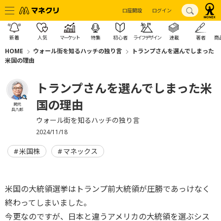
口座開設
ログイン
新着
人気
マーケット
特集
初心者
ライフデザイン
連載
著者
商
HOME
ウォール街を知るハッチの独り言
トランプさんを選んでしまった
米国の理由
トランプさんを選んでしまった米
国の理由
岡元
兵八郎
ウォール街を知るハッチの独り言
2024/11/18
米国株
マネックス
米国の大統領選挙はトランプ前大統領が圧勝であっけなく
終わってしまいました。
今更なのですが、日本と違うアメリカの大統領を選ぶシス