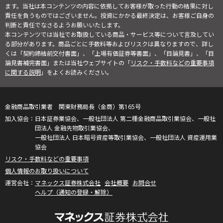
ます。当社は本コンテンツの内容に依拠してお客様が取った行動の結果に対し
責任を負うものではございません。投資にかかる最終決定は、お客様ご自身の
判断と責任でなさるようお願いいたします。
本コンテンツでは当社でお取扱している商品・サービス等について言及してい
る部分があります。商品ごとに手数料等およびリスクは異なりますので、詳し
くは「契約締結前交付書面」、「上場有価証券等書面」、「目論見書」、「目
論見書補完書面」または当社ウェブサイトの「
リスク・手数料などの重要事項
に関する説明
」をよくお読みください。
金融商品取引業者 関東財務局長（金商）第165号
日本証券業協会、一般社団法人 第二種金融商品取引業協会、一般社
団法人 金融先物取引業協会、
一般社団法人 日本暗号資産等取引業協会、一般社団法人 資産運用業
協会
リスク・手数料などの重要事項
個人情報のお取り扱いについて
マネックス証券株式会社
会社概要
お問合せ
ヘルプ（通知の登録・解除）