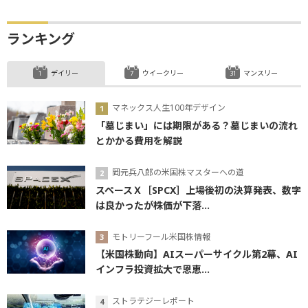
ランキング
デイリー
ウイークリー
マンスリー
マネックス人生100年デザイン
「墓じまい」には期限がある？墓じまいの流れ
とかかる費用を解説
岡元兵八郎の米国株マスターへの道
スペースＸ［SPCX］上場後初の決算発表、数字
は良かったが株価が下落...
モトリーフール米国株情報
【米国株動向】AIスーパーサイクル第2幕、AI
インフラ投資拡大で恩恵...
ストラテジーレポート