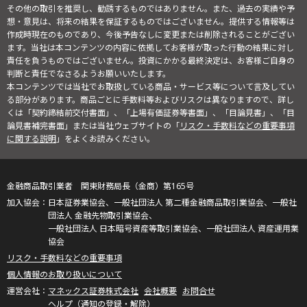
その他の取引を推奨し、勧誘するものではありません。また、過去の実績や予
想・意見は、将来の結果を保証するものではございません。提供する情報等は
作成時現在のものであり、今後予告なしに変更または削除されることがござい
ます。当社は本コンテンツの内容に依拠してお客様が取った行動の結果に対し
責任を負うものではございません。投資にかかる最終決定は、お客様ご自身の
判断と責任でなさるようお願いいたします。
本コンテンツでは当社でお取扱している商品・サービス等について言及してい
る部分があります。商品ごとに手数料等およびリスクは異なりますので、詳し
くは「契約締結前交付書面」、「上場有価証券等書面」、「目論見書」、「目
論見書補完書面」または当社ウェブサイトの「
リスク・手数料などの重要事項
に関する説明
」をよくお読みください。
金融商品取引業者 関東財務局長（金商）第165号
日本証券業協会、一般社団法人 第二種金融商品取引業協会、一般社
団法人 金融先物取引業協会、
一般社団法人 日本暗号資産等取引業協会、一般社団法人 資産運用業
協会
リスク・手数料などの重要事項
個人情報のお取り扱いについて
マネックス証券株式会社
会社概要
お問合せ
ヘルプ（通知の登録・解除）