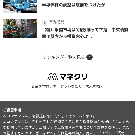
半導体株の調整は底値をつけたか
市況概況
（朝）米国市場は3指数揃って下落 中東情勢
悪化懸念から投資家心理...
ランキング一覧を見る
お金を学び、マーケットを知り、未来を描く
ご留意事項
本コンテンツは、情報提供を目的として行っております。
本コンテンツは、当社や当社が信頼できると考える情報源から提供されたもの
を提供していますが、当社はその正確性や完全性について意見を表明し、また
保証するものではございません。有価証券の購入、売却、デリバティブ取引、