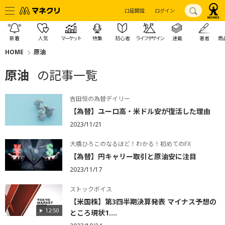
口座開設
ログイン
新着
人気
マーケット
特集
初心者
ライフデザイン
連載
著者
商
HOME
原油
原油
の記事一覧
吉田恒の為替デイリー
【為替】ユーロ高・米ドル安が復活した理由
2023/11/21
大橋ひろこのなるほど！わかる！初めてのFX
【為替】円キャリー取引と原油安に注目
2023/11/17
ストックボイス
【米国株】第3四半期決算発表 マイナス予想の
12:50
ところ現状1....