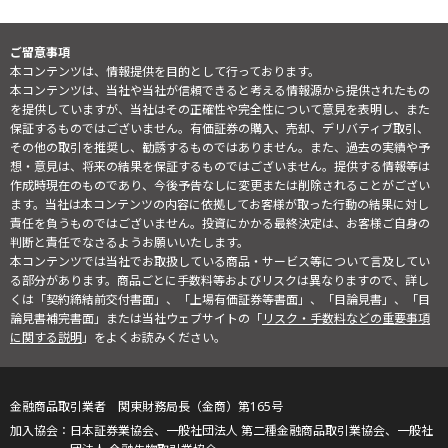
ご留意事項
本コンテンツは、情報提供を目的として行っております。
本コンテンツは、当社や当社が信頼できると考える情報源から提供されたもの
を提供していますが、当社はその正確性や完全性について意見を表明し、また
保証するものではございません。有価証券の購入、売却、デリバティブ取引、
その他の取引を推奨し、勧誘するものではありません。また、過去の実績や予
想・意見は、将来の結果を保証するものではございません。提供する情報等は
作成時現在のものであり、今後予告なしに変更または削除されることがござい
ます。当社は本コンテンツの内容に依拠してお客様が取った行動の結果に対し
責任を負うものではございません。投資にかかる最終決定は、お客様ご自身の
判断と責任でなさるようお願いいたします。
本コンテンツでは当社でお取扱している商品・サービス等について言及してい
る部分があります。商品ごとに手数料等およびリスクは異なりますので、詳し
くは「契約締結前交付書面」、「上場有価証券等書面」、「目論見書」、「目
論見書補完書面」または当社ウェブサイトの「
リスク・手数料などの重要事項
に関する説明
」をよくお読みください。
金融商品取引業者 関東財務局長（金商）第165号
日本証券業協会、一般社団法人 第二種金融商品取引業協会、一般社