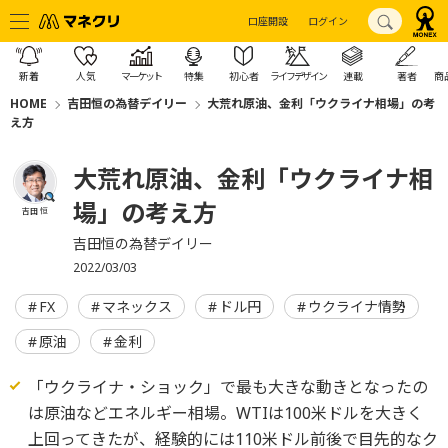
口座開設
ログイン
新着
人気
マーケット
特集
初心者
ライフデザイン
連載
著者
商
HOME
吉田恒の為替デイリー
大荒れ原油、金利「ウクライナ相場」の考
え方
大荒れ原油、金利「ウクライナ相
場」の考え方
吉田 恒
吉田恒の為替デイリー
2022/03/03
FX
マネックス
ドル円
ウクライナ情勢
原油
金利
「ウクライナ・ショック」で最も大きな動きとなったの
は原油などエネルギー相場。WTIは100米ドルを大きく
上回ってきたが、経験的には110米ドル前後で目先的なク