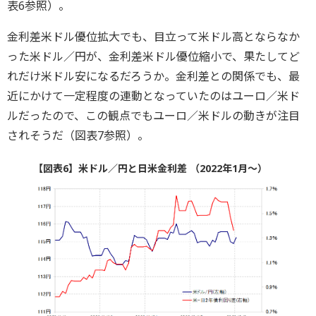
表6参照）。
金利差米ドル優位拡大でも、目立って米ドル高とならなか
った米ドル／円が、金利差米ドル優位縮小で、果たしてど
れだけ米ドル安になるだろうか。金利差との関係でも、最
近にかけて一定程度の連動となっていたのはユーロ／米ド
ルだったので、この観点でもユーロ／米ドルの動きが注目
されそうだ（図表7参照）。
【図表6】米ドル／円と日米金利差 （2022年1月～）