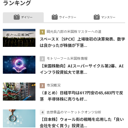
ランキング
デイリー
ウイークリー
マンスリー
岡元兵八郎の米国株マスターへの道
スペースＸ［SPCX］上場後初の決算発表、数字
は良かったが株価が下落...
モトリーフール米国株情報
【米国株動向】AIスーパーサイクル第2幕、AI
インフラ投資拡大で恩恵...
市況概況
（まとめ）日経平均は617円安の65,683円で反
落 半導体株に売りも好...
吉野貴晶のマーケットクオンツ分析
【日本株】ウォール街の戦略を応用した「良い
会社を安く買う」投資法...