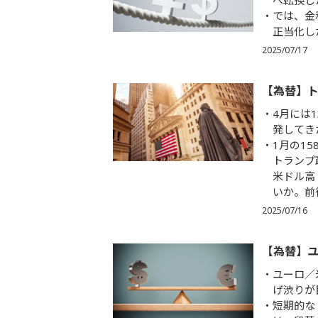
へ転換し
では、金
正当化し
2025/07/17
【為替】
4月には
発してき
1月の1
トランプ
米ドル高
いか。前
2025/07/16
【為替】
ユーロ／
げ渋りが
短期的な