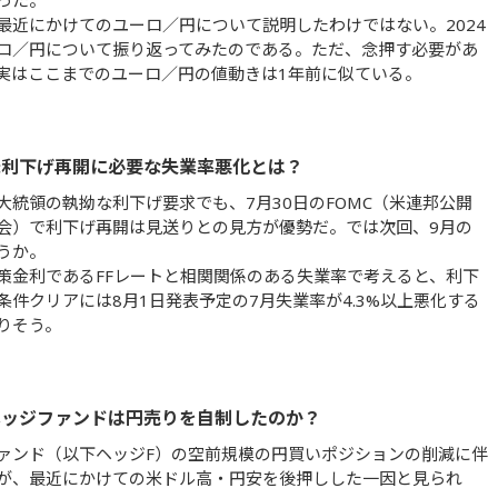
った。
最近にかけてのユーロ／円について説明したわけではない。2024
ロ／円について振り返ってみたのである。ただ、念押す必要があ
実はここまでのユーロ／円の値動きは1年前に似ている。
米利下げ再開に必要な失業率悪化とは？
大統領の執拗な利下げ要求でも、7月30日のFOMC（米連邦公開
会）で利下げ再開は見送りとの見方が優勢だ。では次回、9月の
うか。
策金利であるFFレートと相関関係のある失業率で考えると、利下
条件クリアには8月1日発表予定の7月失業率が4.3%以上悪化する
りそう。
ヘッジファンドは円売りを自制したのか？
ァンド（以下ヘッジF）の空前規模の円買いポジションの削減に伴
が、最近にかけての米ドル高・円安を後押しした一因と見られ