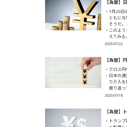
【為替】
7月20
ともに与
そうだ。
このよう
えてみる
2025/07/22
【為替】
クロス円
日本の通
り介入を
振り返っ
2025/07/18
【為替】
トランプ