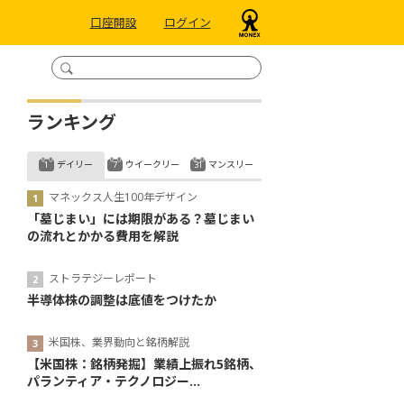
口座開設
ログイン
ランキング
デイリー
ウイークリー
マンスリー
マネックス人生100年デザイン
「墓じまい」には期限がある？墓じまい
の流れとかかる費用を解説
ストラテジーレポート
半導体株の調整は底値をつけたか
米国株、業界動向と銘柄解説
【米国株：銘柄発掘】業績上振れ5銘柄、
パランティア・テクノロジー...