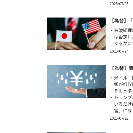
2025/07/25
【為替】
石破総理
は否定）
するかに
2025/07/24
【為替】
米ドル／
領が相互
その水準
トランプ
いるだけ
害」にな
2025/07/23