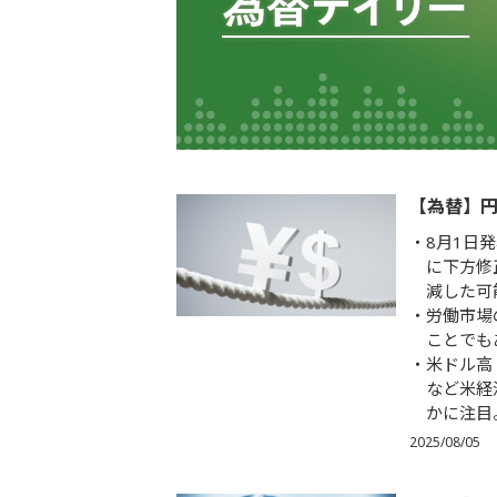
【為替】円
8月1日
に下方修
減した可
労働市場
ことでも
米ドル高
など米経
かに注目
2025/08/05