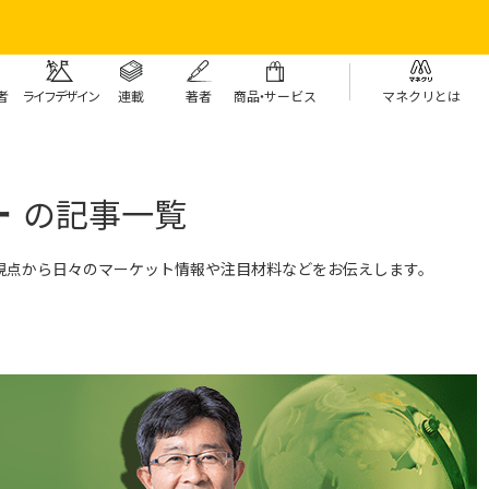
者
ライフデザイン
連載
著者
商
品・
サービス
マネクリとは
ー
の記事一覧
視点から日々のマーケット情報や注目材料などをお伝えします。