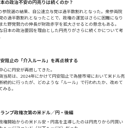
日本の政治不安の円売りは続くのか？
日の参院選の結果、自公連立与党は過半数割れとなった。衆参両院
党の過半数割れとなったことで、政権の運営はさらに困難になり
また野党勢力の伸長が財政赤字を拡大させるとの懸念もある。
な日本の政治要因を理由とした円売りがさらに続くかについて考
。
円安阻止の「介入ルール」を再点検する
中心に円安が再燃してきた。
貨当局は、2024年にかけて円安阻止で為替市場において米ドル売
断続的に行ったが、どのような「ルール」で行われたか、改めて
てみる。
トランプ政権次第の米ドル／円・後編
政権開始からの米ドル安・円高を主導したのは円売りから円買い