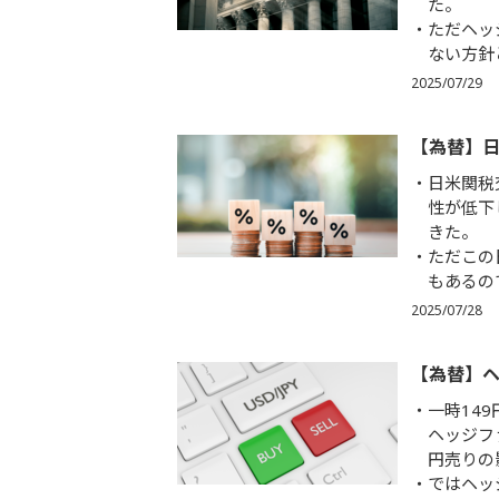
た。
ただヘッ
ない方針
2025/07/29
【為替】
日米関税
性が低下
きた。
ただこの
もあるの
2025/07/28
【為替】
一時14
ヘッジフ
円売りの
ではヘッ