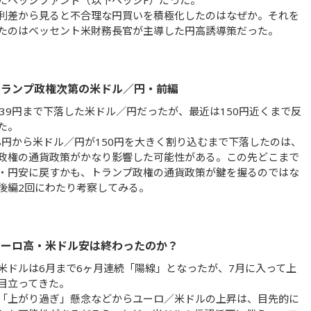
たヘッジファンド（以下ヘッジF）だった。
利差から見ると不合理な円買いを積極化したのはなぜか。それを
たのはベッセント米財務長官が主導した円高誘導策だった。
トランプ政権次第の米ドル／円・前編
139円まで下落した米ドル／円だったが、最近は150円近くまで反
た。
58円から米ドル／円が150円を大きく割り込むまで下落したのは、
政権の通貨政策がかなり影響した可能性がある。この先どこまで
・円安に戻すかも、トランプ政権の通貨政策が鍵を握るのではな
後編2回にわたり考察してみる。
ユーロ高・米ドル安は終わったのか？
米ドルは6月まで6ヶ月連続「陽線」となったが、7月に入って上
目立ってきた。
「上がり過ぎ」懸念などからユーロ／米ドルの上昇は、目先的に