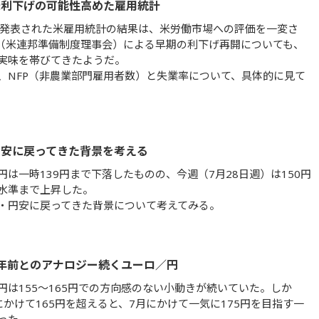
米利下げの可能性高めた雇用統計
に発表された米雇用統計の結果は、米労働市場への評価を一変さ
B（米連邦準備制度理事会）による早期の利下げ再開についても、
実味を帯びてきたようだ。
、NFP（非農業部門雇用者数）と失業率について、具体的に見て
円安に戻ってきた背景を考える
円は一時139円まで下落したものの、今週（7月28日週）は150円
水準まで上昇した。
・円安に戻ってきた背景について考えてみる。
年前とのアナロジー続くユーロ／円
円は155〜165円での方向感のない小動きが続いていた。しか
にかけて165円を超えると、7月にかけて一気に175円を目指す一