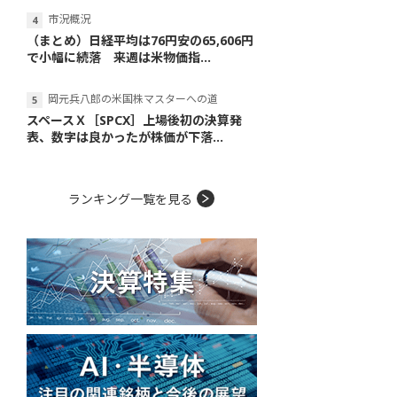
市況概況
（まとめ）日経平均は76円安の65,606円
で小幅に続落 来週は米物価指...
岡元兵八郎の米国株マスターへの道
スペースＸ［SPCX］上場後初の決算発
表、数字は良かったが株価が下落...
ランキング一覧を見る