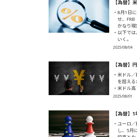
【為替】
8月1日
せ、FR
かなり現
以下では
いく。
2025/08/04
【為替】
米ドル／
を超える
米ドル高
2025/08/01
【為替】1
ユーロ／
し、5月