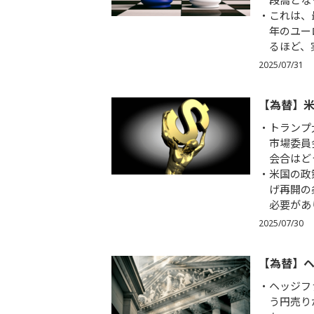
段高とな
これは、
年のユー
るほど、
2025/07/31
【為替】
トランプ
市場委員
会合はど
米国の政
げ再開の
必要があ
2025/07/30
【為替】
ヘッジフ
う円売り