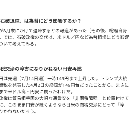
「石破退陣」は為替にどう影響するか？
が8月末にかけて退陣するとの報道があった（その後、総理自身
。では、石破政権の交代は、米ドル／円など為替相場にどう影響
ついて考えてみる。
関税交渉の障害になりかねない円安再燃
円は先週（7月14日週）一時149円まで上昇した。トランプ大統
関税を発表した4月2日の終値が149円台だったことから、まさに
まで米ドル高・円安に戻ったわけだ。
政権は貿易相手国の大幅な通貨安を「非関税障壁」と位置付けて
に、このまま円安が続くようなら日米の関税交渉にとって「障
りかねないだろう。