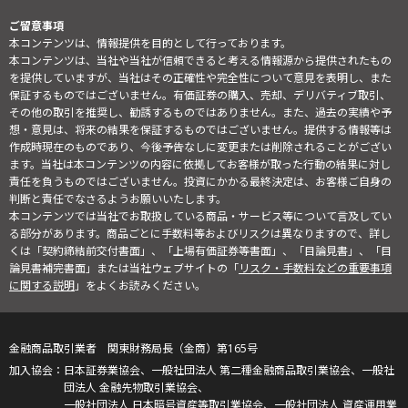
ご留意事項
本コンテンツは、情報提供を目的として行っております。
本コンテンツは、当社や当社が信頼できると考える情報源から提供されたもの
を提供していますが、当社はその正確性や完全性について意見を表明し、また
保証するものではございません。有価証券の購入、売却、デリバティブ取引、
その他の取引を推奨し、勧誘するものではありません。また、過去の実績や予
想・意見は、将来の結果を保証するものではございません。提供する情報等は
作成時現在のものであり、今後予告なしに変更または削除されることがござい
ます。当社は本コンテンツの内容に依拠してお客様が取った行動の結果に対し
責任を負うものではございません。投資にかかる最終決定は、お客様ご自身の
判断と責任でなさるようお願いいたします。
本コンテンツでは当社でお取扱している商品・サービス等について言及してい
る部分があります。商品ごとに手数料等およびリスクは異なりますので、詳し
くは「契約締結前交付書面」、「上場有価証券等書面」、「目論見書」、「目
論見書補完書面」または当社ウェブサイトの「
リスク・手数料などの重要事項
に関する説明
」をよくお読みください。
金融商品取引業者 関東財務局長（金商）第165号
日本証券業協会、一般社団法人 第二種金融商品取引業協会、一般社
団法人 金融先物取引業協会、
一般社団法人 日本暗号資産等取引業協会、一般社団法人 資産運用業