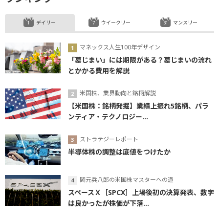
デイリー
ウイークリー
マンスリー
マネックス人生100年デザイン
「墓じまい」には期限がある？墓じまいの流れ
とかかる費用を解説
米国株、業界動向と銘柄解説
【米国株：銘柄発掘】業績上振れ5銘柄、パラ
ンティア・テクノロジー...
ストラテジーレポート
半導体株の調整は底値をつけたか
岡元兵八郎の米国株マスターへの道
スペースＸ［SPCX］上場後初の決算発表、数字
は良かったが株価が下落...