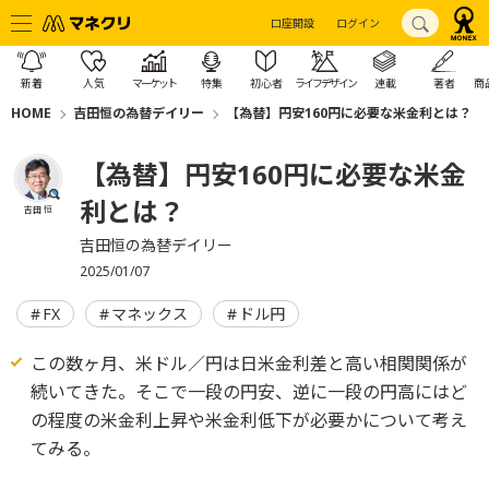
口座開設
ログイン
新着
人気
マーケット
特集
初心者
ライフデザイン
連載
著者
商
HOME
吉田恒の為替デイリー
【為替】円安160円に必要な米金利とは？
【為替】円安160円に必要な米金
利とは？
吉田 恒
吉田恒の為替デイリー
2025/01/07
FX
マネックス
ドル円
この数ヶ月、米ドル／円は日米金利差と高い相関関係が
続いてきた。そこで一段の円安、逆に一段の円高にはど
の程度の米金利上昇や米金利低下が必要かについて考え
てみる。