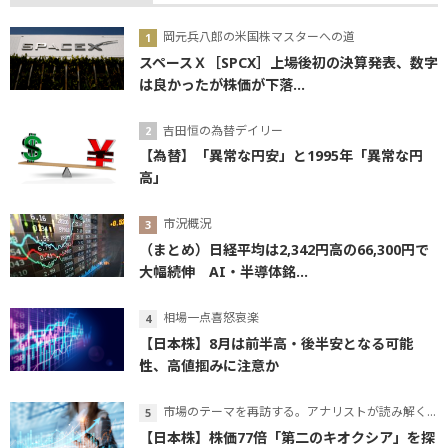
岡元兵八郎の米国株マスターへの道
スペースＸ［SPCX］上場後初の決算発表、数字
は良かったが株価が下落...
吉田恒の為替デイリー
【為替】「異常な円安」と1995年「異常な円
高」
市況概況
（まとめ）日経平均は2,342円高の66,300円で
大幅続伸 AI・半導体銘...
相場一点喜怒哀楽
【日本株】8月は前半高・後半安となる可能
性、高値掴みに注意か
市場のテーマを再訪する。アナリストが読み解くテーマの本質
【日本株】株価77倍「第二のキオクシア」を探