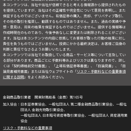
本コンテンツは、当社や当社が信頼できると考える情報源から提供されたもの
を提供していますが、当社はその正確性や完全性について意見を表明し、また
保証するものではございません。有価証券の購入、売却、デリバティブ取引、
その他の取引を推奨し、勧誘するものではありません。また、過去の実績や予
想・意見は、将来の結果を保証するものではございません。提供する情報等は
作成時現在のものであり、今後予告なしに変更または削除されることがござい
ます。当社は本コンテンツの内容に依拠してお客様が取った行動の結果に対し
責任を負うものではございません。投資にかかる最終決定は、お客様ご自身の
判断と責任でなさるようお願いいたします。
本コンテンツでは当社でお取扱している商品・サービス等について言及してい
る部分があります。商品ごとに手数料等およびリスクは異なりますので、詳し
くは「契約締結前交付書面」、「上場有価証券等書面」、「目論見書」、「目
論見書補完書面」または当社ウェブサイトの「
リスク・手数料などの重要事項
に関する説明
」をよくお読みください。
金融商品取引業者 関東財務局長（金商）第165号
日本証券業協会、一般社団法人 第二種金融商品取引業協会、一般社
団法人 金融先物取引業協会、
一般社団法人 日本暗号資産等取引業協会、一般社団法人 資産運用業
協会
リスク・手数料などの重要事項