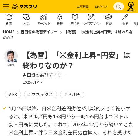
口座開設
ログイン
新着
人気
マーケット
特集
初心者
ライフデザイン
連載
著者
商
HOME
吉田恒の為替デイリー
【為替】「米金利上昇=円安」は終わりな
のか？
【為替】「米金利上昇=円安」は
終わりなのか？
吉田 恒
吉田恒の為替デイリー
2025/01/17
FX
マネックス
ドル円
1月15日以降、日米金利差円劣位が比較的大きく縮小す
ると、米ドル／円も158円から一時155円台まで米ドル
安・円高に戻した。これで、2024年12月から続いてきた
米金利上昇に伴う日米金利差円劣位拡大、それを受けた