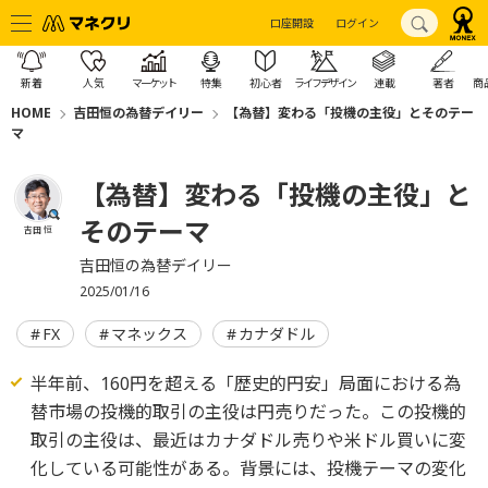
口座開設
ログイン
新着
人気
マーケット
特集
初心者
ライフデザイン
連載
著者
商
HOME
吉田恒の為替デイリー
【為替】変わる「投機の主役」とそのテー
マ
【為替】変わる「投機の主役」と
そのテーマ
吉田 恒
吉田恒の為替デイリー
2025/01/16
FX
マネックス
カナダドル
半年前、160円を超える「歴史的円安」局面における為
替市場の投機的取引の主役は円売りだった。この投機的
取引の主役は、最近はカナダドル売りや米ドル買いに変
化している可能性がある。背景には、投機テーマの変化