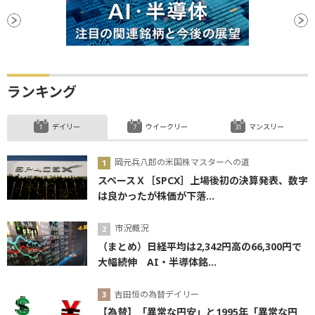
ランキング
デイリー
ウイークリー
マンスリー
岡元兵八郎の米国株マスターへの道
スペースＸ［SPCX］上場後初の決算発表、数字
は良かったが株価が下落...
市況概況
（まとめ）日経平均は2,342円高の66,300円で
大幅続伸 AI・半導体銘...
吉田恒の為替デイリー
【為替】「異常な円安」と1995年「異常な円