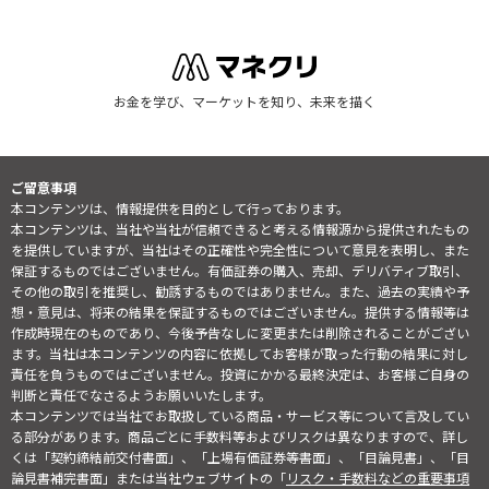
お金を学び、マーケットを知り、未来を描く
ご留意事項
本コンテンツは、情報提供を目的として行っております。
本コンテンツは、当社や当社が信頼できると考える情報源から提供されたもの
を提供していますが、当社はその正確性や完全性について意見を表明し、また
保証するものではございません。有価証券の購入、売却、デリバティブ取引、
その他の取引を推奨し、勧誘するものではありません。また、過去の実績や予
想・意見は、将来の結果を保証するものではございません。提供する情報等は
作成時現在のものであり、今後予告なしに変更または削除されることがござい
ます。当社は本コンテンツの内容に依拠してお客様が取った行動の結果に対し
責任を負うものではございません。投資にかかる最終決定は、お客様ご自身の
判断と責任でなさるようお願いいたします。
本コンテンツでは当社でお取扱している商品・サービス等について言及してい
る部分があります。商品ごとに手数料等およびリスクは異なりますので、詳し
くは「契約締結前交付書面」、「上場有価証券等書面」、「目論見書」、「目
論見書補完書面」または当社ウェブサイトの「
リスク・手数料などの重要事項