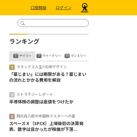
口座開設
ログイン
ランキング
デイリー
ウイークリー
マンスリー
マネックス人生100年デザイン
「墓じまい」には期限がある？墓じまい
の流れとかかる費用を解説
ストラテジーレポート
半導体株の調整は底値をつけたか
岡元兵八郎の米国株マスターへの道
スペースＸ［SPCX］上場後初の決算発
表、数字は良かったが株価が下落...