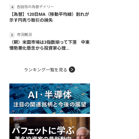
吉田恒の為替デイリー
【為替】120日MA（移動平均線）割れが
示す円売り取引の損失
市況概況
（朝）米国市場は3指数揃って下落 中東
情勢悪化懸念から投資家心理...
ランキング一覧を見る