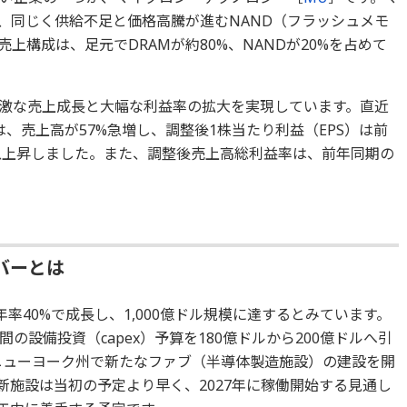
り、同じく供給不足と価格高騰が進むNAND（フラッシュメモ
上構成は、足元でDRAMが約80%、NANDが20%を占めて
激な売上成長と大幅な利益率の拡大を実現しています。直近
には、売上高が57%急増し、調整後1株当たり利益（EPS）は前
ルに急上昇しました。また、調整後売上高総利益率は、前年同期の
バーとは
年率40%で成長し、1,000億ドル規模に達するとみています。
設備投資（capex）予算を180億ドルから200億ドルへ引
はニューヨーク州で新たなファブ（半導体製造施設）の建設を開
新施設は当初の予定より早く、2027年に稼働開始する見通し