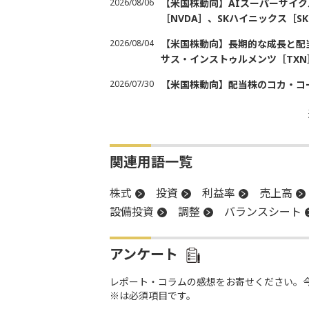
2026/08/06
【米国株動向】AIスーパーサイク
［NVDA］、SKハイニックス［
2026/08/04
【米国株動向】長期的な成長と配当
サス・インストゥルメンツ［TXN
2026/07/30
【米国株動向】配当株のコカ・コ
関連用語一覧
株式
投資
利益率
売上高
設備投資
調整
バランスシート
アンケート
レポート・コラムの感想をお寄せください。
※は必須項目です。