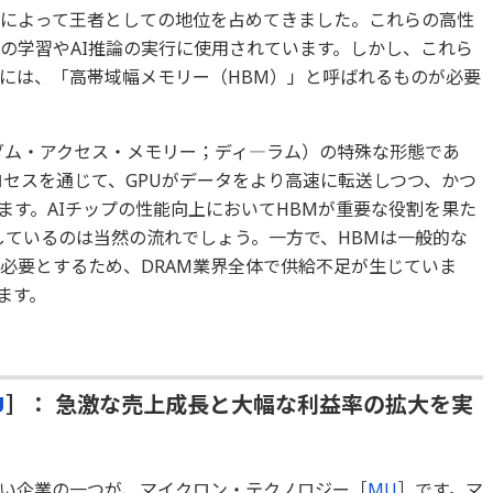
）によって王者としての地位を占めてきました。これらの高性
）の学習やAI推論の実行に使用されています。しかし、これら
には、「高帯域幅メモリー（HBM）」と呼ばれるものが必要
ンダム・アクセス・メモリー；ディ―ラム）の特殊な形態であ
ロセスを通じて、GPUがデータをより高速に転送しつつ、かつ
ます。AIチップの性能向上においてHBMが重要な役割を果た
しているのは当然の流れでしょう。一方で、HBMは一般的な
を必要とするため、DRAM業界全体で供給不足が生じていま
ます。
U
］： 急激な売上成長と大幅な利益率の拡大を実
い企業の一つが、マイクロン・テクノロジー［
MU
］です。マ