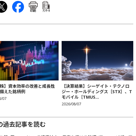
印刷
ｱﾝｹｰﾄ
株】資本効率の改善と成長性
【決算結果】シーゲイト・テクノロ
備えた銘柄例
ジー・ホールディングス［STX］、T
モバイル［TMUS...
8/07
2026/08/07
の過去記事を読む