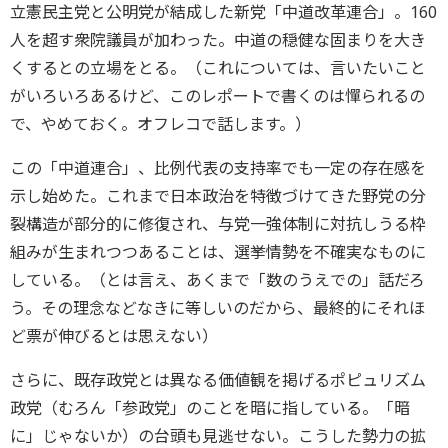
立憲民主党と公明党が結成した新党「中道改革連合」。160
人を超す衆院議員が加わった。中道の穏健な固まりを大き
くするとの立場をとる。（これについては、言いたいこと
がいろいろあるけど、このレポートで書くのは憚られるの
で、やめておく。オフレコで話します。）
この「中道連合」、比例代表の支持率でも一定の存在感を
示し始めた。これまで日本政治を特徴づけてきた野党の分
裂構造が部分的に修復され、与党一強体制に対抗しうる枠
組みが生まれつつあることは、選挙情勢を不確実なものに
している。（とは言え、あくまで「数のうえでの」話だろ
う。その理念などなきに等しいのだから、最終的にそれほ
ど票が伸びるとは思えない）
さらに、既存政党とは異なる価値観を掲げるポピュリズム
政党（むろん「参政党」のことを暗に指している。「暗
に」じゃないか）の台頭も見逃せない。こうした勢力の拡