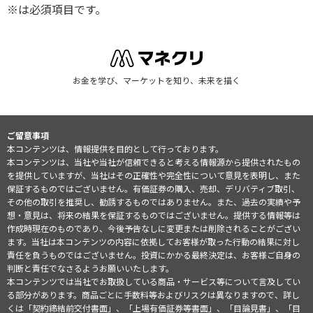
※は必須項目です。
お金を学び、マーケットを知り、未来を描く
ご留意事項
本コンテンツは、情報提供を目的として行っております。
本コンテンツは、当社や当社が信頼できると考える情報源から提供されたもの
を提供していますが、当社はその正確性や完全性について意見を表明し、また
保証するものではございません。有価証券の購入、売却、デリバティブ取引、
その他の取引を推奨し、勧誘するものではありません。また、過去の実績や予
想・意見は、将来の結果を保証するものではございません。提供する情報等は
作成時現在のものであり、今後予告なしに変更または削除されることがござい
ます。当社は本コンテンツの内容に依拠してお客様が取った行動の結果に対し
責任を負うものではございません。投資にかかる最終決定は、お客様ご自身の
判断と責任でなさるようお願いいたします。
本コンテンツでは当社でお取扱している商品・サービス等について言及してい
る部分があります。商品ごとに手数料等およびリスクは異なりますので、詳し
くは「契約締結前交付書面」、「上場有価証券等書面」、「目論見書」、「目