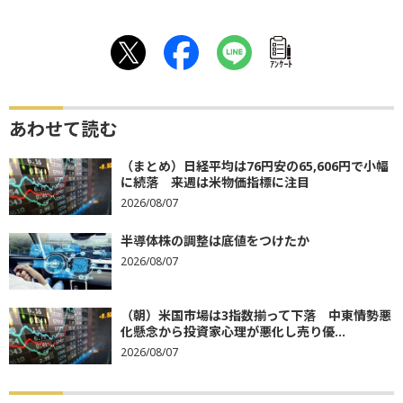
ｱﾝｹｰﾄ
あわせて読む
（まとめ）日経平均は76円安の65,606円で小幅
に続落 来週は米物価指標に注目
2026/08/07
半導体株の調整は底値をつけたか
2026/08/07
（朝）米国市場は3指数揃って下落 中東情勢悪
化懸念から投資家心理が悪化し売り優...
2026/08/07