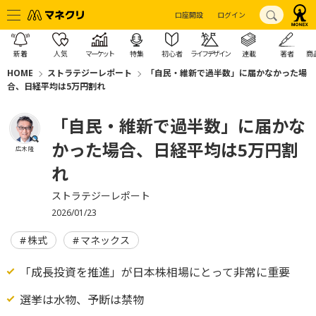
口座開設
ログイン
新着
人気
マーケット
特集
初心者
ライフデザイン
連載
著者
商
HOME
ストラテジーレポート
「自民・維新で過半数」に届かなかった場
合、日経平均は5万円割れ
「自民・維新で過半数」に届かな
かった場合、日経平均は5万円割
広木 隆
れ
ストラテジーレポート
2026/01/23
株式
マネックス
「成長投資を推進」が日本株相場にとって非常に重要
選挙は水物、予断は禁物