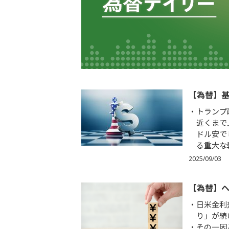
【為替】
トランプ
近くまで
ドル安で
る重大な
2025/09/03
【為替】
日米金利
り」が続
その一因