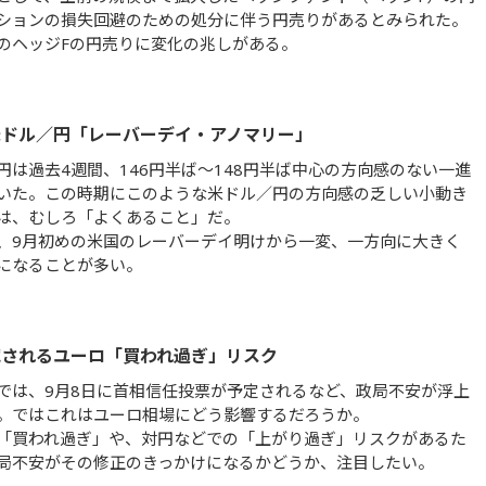
ションの損失回避のための処分に伴う円売りがあるとみられた。
のヘッジFの円売りに変化の兆しがある。
米ドル／円「レーバーデイ・アノマリー」
円は過去4週間、146円半ば～148円半ば中心の方向感のない一進
いた。この時期にこのような米ドル／円の方向感の乏しい小動き
は、むしろ「よくあること」だ。
、9月初めの米国のレーバーデイ明けから一変、一方向に大きく
になることが多い。
試されるユーロ「買われ過ぎ」リスク
では、9月8日に首相信任投票が予定されるなど、政局不安が浮上
。ではこれはユーロ相場にどう影響するだろうか。
「買われ過ぎ」や、対円などでの「上がり過ぎ」リスクがあるた
局不安がその修正のきっかけになるかどうか、注目したい。