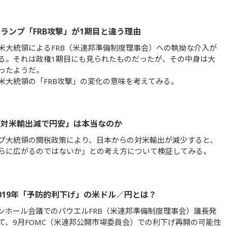
ランプ「FRB攻撃」が1期目と違う理由
米大統領によるFRB（米連邦準備制度理事会）への執拗な介入が
る。それは政権1期目にも見られたものだったが、その中身は大
ったようだ。
米大統領の「FRB攻撃」の変化の意味を考えてみる。
「対米輸出減で円安」は本当なのか
プ大統領の関税政策により、日本からの対米輸出が減少すると、
らに広がるのではないか」との考え方について検証してみる。
019年「予防的利下げ」の米ドル／円とは？
ンホール会議でのパウエルFRB（米連邦準備制度理事会）議長発
て、9月FOMC（米連邦公開市場委員会）での利下げ再開の可能性