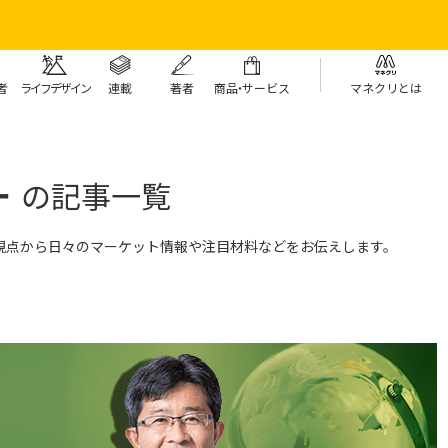
者
ライフデザイン
連載
著者
商
品・
サービス
マネクリとは
ー
の記事一覧
視点から日々のマーケット情報や注目材料などをお伝えします。