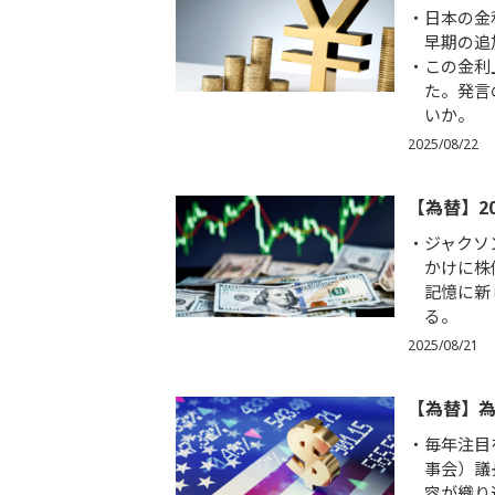
日本の金
早期の追
この金利
た。発言
いか。
2025/08/22
【為替】2
ジャクソ
かけに株
記憶に新
る。
2025/08/21
【為替】
毎年注目
事会）議
容が織り