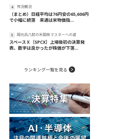
市況概況
（まとめ）日経平均は76円安の65,606円
で小幅に続落 来週は米物価指...
岡元兵八郎の米国株マスターへの道
スペースＸ［SPCX］上場後初の決算発
表、数字は良かったが株価が下落...
ランキング一覧を見る