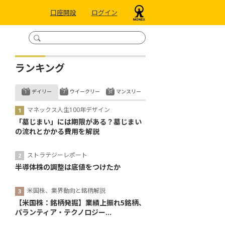
口座開設
ログイン
ランキング
デイリー
ウイークリー
マンスリー
マネックス人生100年デザイン
「墓じまい」には期限がある？墓じまい
の流れとかかる費用を解説
ストラテジーレポート
半導体株の調整は底値をつけたか
米国株、業界動向と銘柄解説
【米国株：銘柄発掘】業績上振れ5銘柄、
パランティア・テクノロジー...