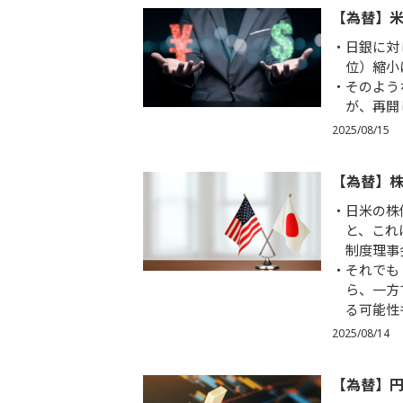
【為替】米
日銀に対
位）縮小
そのよう
が、再開
2025/08/15
【為替】
日米の株
と、これ
制度理事
それでも
ら、一方
る可能性
2025/08/14
【為替】