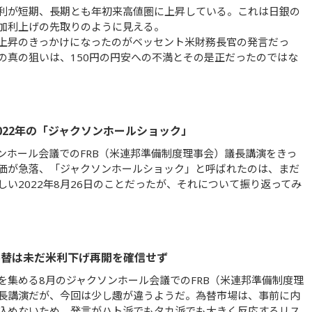
利が短期、長期とも年初来高値圏に上昇している。これは日銀の
加利上げの先取りのように見える。
上昇のきっかけになったのがベッセント米財務長官の発言だっ
の真の狙いは、150円の円安への不満とその是正だったのではな
022年の「ジャクソンホールショック」
ンホール会議でのFRB（米連邦準備制度理事会）議長講演をきっ
価が急落、「ジャクソンホールショック」と呼ばれたのは、まだ
しい2022年8月26日のことだったが、それについて振り返ってみ
為替は未だ米利下げ再開を確信せず
を集める8月のジャクソンホール会議でのFRB（米連邦準備制度理
長講演だが、今回は少し趣が違うようだ。為替市場は、事前に内
込めないため、発言がハト派でもタカ派でも大きく反応するリス