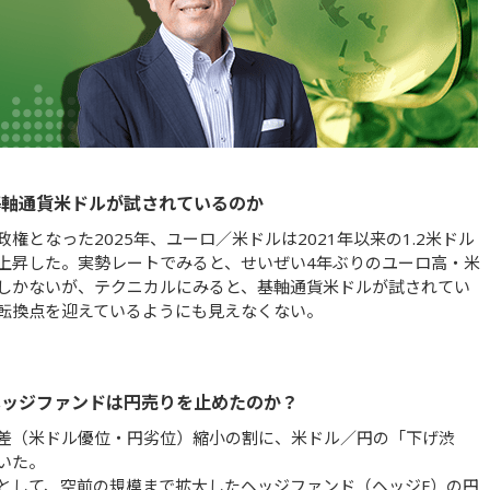
基軸通貨米ドルが試されているのか
政権となった2025年、ユーロ／米ドルは2021年以来の1.2米ドル
上昇した。実勢レートでみると、せいぜい4年ぶりのユーロ高・米
しかないが、テクニカルにみると、基軸通貨米ドルが試されてい
転換点を迎えているようにも見えなくない。
ヘッジファンドは円売りを止めたのか？
差（米ドル優位・円劣位）縮小の割に、米ドル／円の「下げ渋
いた。
として、空前の規模まで拡大したヘッジファンド（ヘッジF）の円