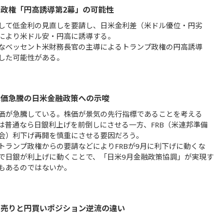
政権「円高誘導第2幕」の可能性
して低金利の見直しを要請し、日米金利差（米ドル優位・円劣
により米ドル安・円高に誘導する。
なベッセント米財務長官の主導によるトランプ政権の円高誘導
した可能性がある。
株価急騰の日米金融政策への示唆
価が急騰している。株価が景気の先行指標であることを考える
は普通なら日銀利上げを前倒しにさせる一方、FRB（米連邦準備
会）利下げ再開を慎重にさせる要因だろう。
トランプ政権からの要請などによりFRBが9月に利下げに動くな
で日銀が利上げに動くことで、「日米9月金融政策協調」が実現す
もあるのではないか。
円売りと円買いポジション逆流の違い