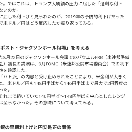
た。ではこれは、トランプ大統領の圧力に屈した「過剰な利下
ないのか。
に屈した利下げと見られたのが、2019年の予防的利下げだった
で米ドル／円はどう反応したか振り返ってみる。
「ポスト・ジャクソンホール相場」を考える
た8月22日のジャクソンホール会議でのパウエルFRB（米連邦準備
会）議長の講演は、9月FOMC（米連邦公開市場委員会）での利下
性を確認した。
「ハト派」の内容と受け止められたことにより、米金利が大きく
と、米ドル／円も148円半ばから146円半ばまで最大で2円程度の
った。
それまで続いていた146円半ば～148円半ばを中心としたレンジ
は至らなかった。その意味について考えてみる。
日銀の早期利上げと円安是正の関係