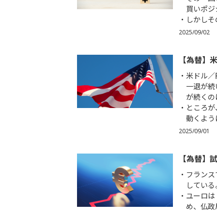
買いポジ
しかしそ
2025/09/02
【為替】
米ドル／
一退が続
が続くの
ところが
動くよう
2025/09/01
【為替】
フランス
している
ユーロは
め、仏政