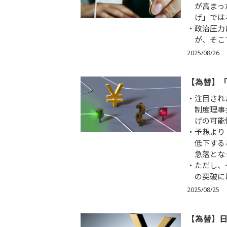
が高まっ
げ」では
政治圧力
が、そこ
2025/08/26
【為替】
注目され
制度理事
げの可能
予想より
低下する
急落とな
ただし、
の突破に
2025/08/25
【為替】