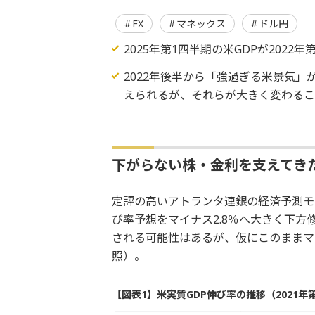
FX
マネックス
ドル円
2025年第1四半期の米GDPが202
2022年後半から「強過ぎる米景気
えられるが、それらが大きく変わるこ
下がらない株・金利を支えてき
定評の高いアトランタ連銀の経済予測モデル
び率予想をマイナス2.8％へ大きく下方
される可能性はあるが、仮にこのままマイ
照）。
【図表1】米実質GDP伸び率の推移（2021年