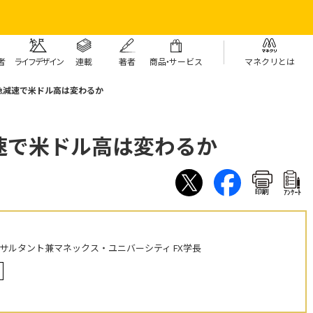
者
ライフデザイン
連載
著者
商
品・
サービス
マネクリとは
急減速で米ドル高は変わるか
速で米ドル高は変わるか
印刷
ｱﾝｹｰﾄ
ンサルタント兼マネックス・ユニバーシティ FX学長