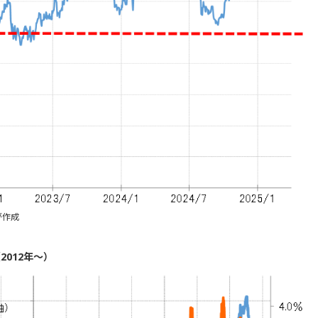
が作成
012年～）