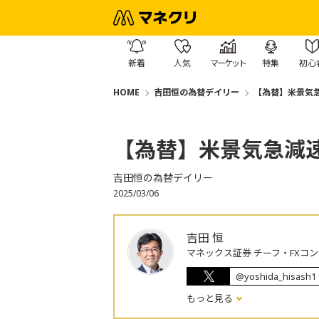
新着
人気
マーケット
特集
初心
HOME
吉田恒の為替デイリー
【為替】米景気
【為替】米景気急減
吉田恒の為替デイリー
2025/03/06
吉田 恒
マネックス証券 チーフ・FXコ
@yoshida_hisash1
もっと見る