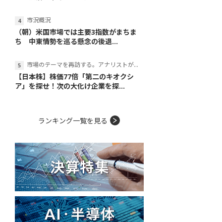
市況概況
（朝）米国市場では主要3指数がまちま
ち 中東情勢を巡る懸念の後退...
市場のテーマを再訪する。アナリストが読み解くテーマの本質
【日本株】株価77倍「第二のキオクシ
ア」を探せ！次の大化け企業を探...
ランキング一覧を見る