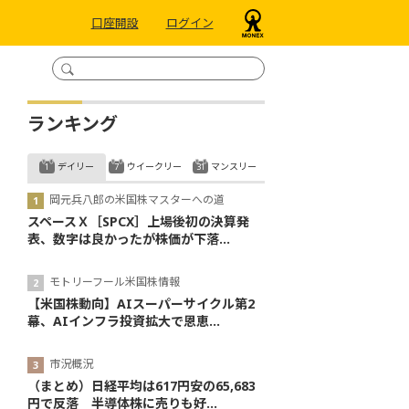
口座開設
ログイン
ランキング
デイリー
ウイークリー
マンスリー
岡元兵八郎の米国株マスターへの道
スペースＸ［SPCX］上場後初の決算発
表、数字は良かったが株価が下落...
モトリーフール米国株情報
【米国株動向】AIスーパーサイクル第2
幕、AIインフラ投資拡大で恩恵...
市況概況
（まとめ）日経平均は617円安の65,683
円で反落 半導体株に売りも好...