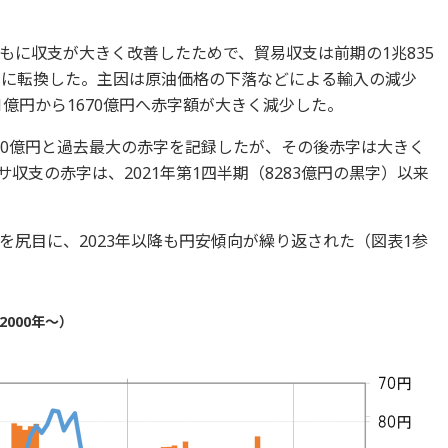
もに収支が大きく改善したためで、貿易収支は前期の1兆835
字に転換した。主因は原油価格の下落などによる輸入の減少
1億円から1670億円へ赤字額が大きく減少した。
4520億円と過去最大の赤字を記録したが、その後赤字は大きく
サ収支の赤字は、2021年第1四半期（8283億円の黒字）以来
を尻目に、2023年以降も円安傾向が繰り返された（図表1参
000年～）