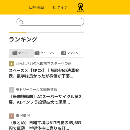
口座開設
ログイン
ランキング
デイリー
ウイークリー
マンスリー
岡元兵八郎の米国株マスターへの道
スペースＸ［SPCX］上場後初の決算発
表、数字は良かったが株価が下落...
モトリーフール米国株情報
【米国株動向】AIスーパーサイクル第2
幕、AIインフラ投資拡大で恩恵...
市況概況
（まとめ）日経平均は617円安の65,683
円で反落 半導体株に売りも好...