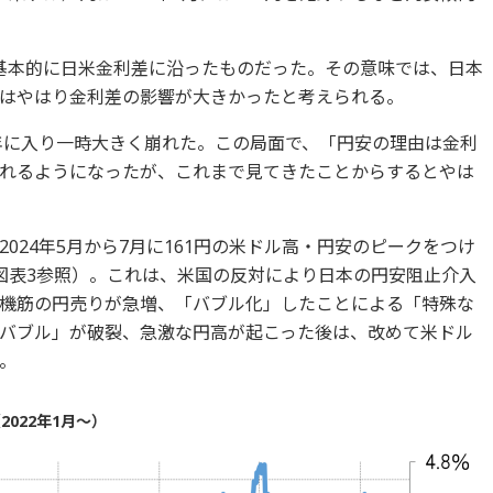
は、基本的に日米金利差に沿ったものだった。その意味では、日本
はやはり金利差の影響が大きかったと考えられる。
4年に入り一時大きく崩れた。この局面で、「円安の理由は金利
れるようになったが、これまで見てきたことからするとやは
024年5月から7月に161円の米ドル高・円安のピークをつけ
図表3参照）。これは、米国の反対により日本の円安阻止介入
機筋の円売りが急増、「バブル化」したことによる「特殊な
バブル」が破裂、急激な円高が起こった後は、改めて米ドル
。
022年1月～）