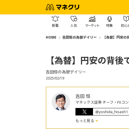
新着
人気
マーケット
特集
初心
HOME
吉田恒の為替デイリー
【為替】円安の
【為替】円安の背後
吉田恒の為替デイリー
2025/02/19
吉田 恒
マネックス証券 チーフ・FXコ
@yoshida_hisash1
もっと見る