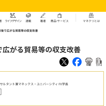
者
ライフデザイン
連載
著者
商
品・
サービス
マネクリとは
背後で広がる貿易等の収支改善
で広がる貿易等の収支改善
印刷
ｱﾝｹｰﾄ
ンサルタント兼マネックス・ユニバーシティ FX学長