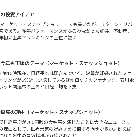
期の投資アイデア
の「マーケット・スナップショット」でも書いたが、リターン・リバ
著である。昨年パフォーマンスがふるわなかった証券、不動産、
年初来上昇率ランキングの上位に並ぶ...
は今年も市場のテーマ（マーケット・スナップショット）
、午前10時現在、日経平均は弱含んでいる。決算が好感されたファ
イリングが6％近く急騰しているほか値がさのファナック、安川電
ボット関連株の上昇が日経平均を下支...
大幅高の理由（マーケット・スナップショット）
で日経平均が700円超の大幅高を演じたことは大きなニュースに
の理由として、世界景気の好調さを指摘する向きが多い。例えば
された米中の景気指標が好感されたと...