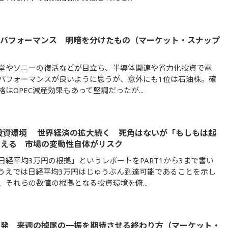
・パフォーマンス 明暗を分けたもの（マーケット・スナップ
）
堂やソニーの復活などが目立ち、半導体関連や省力化投資で電
パフォーマンスが良いように思うが、意外にも1位は石油株。確
はOPEC減産効果もあって堅調だったが...
の投資環境 世界経済の拡大続く 死角はないが「もしもは起
考える 市場の変動性自体がリスク
日経平均3万円の根拠」というレポートをPART1から3まで書い
うえでは日経平均3万円はじゅうぶん到達可能であることを示し
、それらの数値の根拠となる投資環境を俯...
反発 来週の掉尾の一振を期待させる終わり方（マーケット・