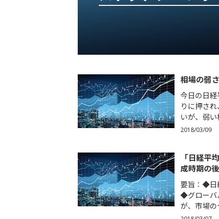
相場の弱
今日の日経
りに押され
いが、弱い
2018/03/09
「日経平均
成時期の
要旨：◆日
◆グローバ
が、市場の
2018/03/07