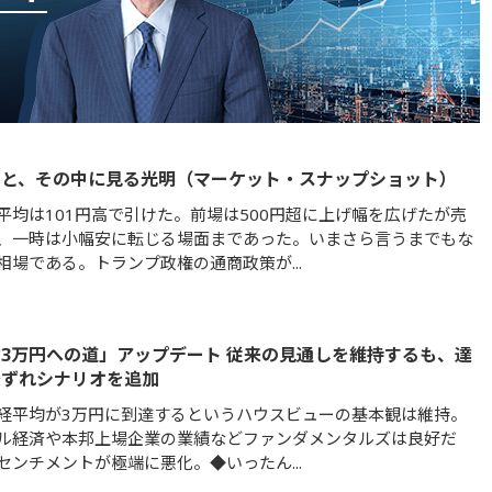
さと、その中に見る光明（マーケット・スナップショット）
平均は101円高で引けた。前場は500円超に上げ幅を広げたが売
、一時は小幅安に転じる場面まであった。いまさら言うまでもな
相場である。トランプ政権の通商政策が...
3万円への道」アップデート 従来の見通しを維持するも、達
後ずれシナリオを追加
経平均が3万円に到達するというハウスビューの基本観は維持。
ル経済や本邦上場企業の業績などファンダメンタルズは良好だ
センチメントが極端に悪化。◆いったん...