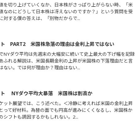
値を切り上げていくなか、日本株がさっぱり上がらない時、「米
値なのにどうして日本株は冴えないのですか？」という質問を受
に対する僕の答えは、「別物だからで...
ト PART2 米国株急落の理由は金利上昇ではない
でNYダウ平均は先週末の大幅安に続いて史上最大の下げ幅を記録
あふれる解説は、米国長期金利の上昇が米国株の下落理由だと言
はない。では何が理由か？理由はない...
ト NYダウ平均大暴落 米国株は割高か
ケット展望では、こう述べた。＜冷静に考えれば米国の金利上昇
とって好材料。為替の面でも円高が進みにくくなるし、米国株か
のシフトも誘因するかもしれない。2...