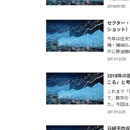
2018/01/05
セクター
ショット
今年は任天
機・機械の
かに原油価格
2017/12/29
2018年
こる」と
これまで「
て、数字の
た。今回は
2017/12/25
日経平均