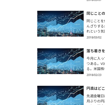
同じこと
同じことを
んざりする
れという気
2018/03/02
落ち着き
今月に入っ
つある。V
る。米国株
2018/02/23
円高はどこ
先週金曜日
月ぶりの円