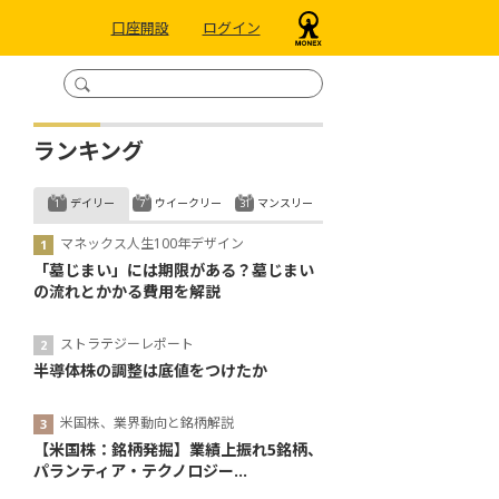
口座開設
ログイン
ランキング
デイリー
ウイークリー
マンスリー
マネックス人生100年デザイン
「墓じまい」には期限がある？墓じまい
の流れとかかる費用を解説
ストラテジーレポート
半導体株の調整は底値をつけたか
米国株、業界動向と銘柄解説
【米国株：銘柄発掘】業績上振れ5銘柄、
パランティア・テクノロジー...