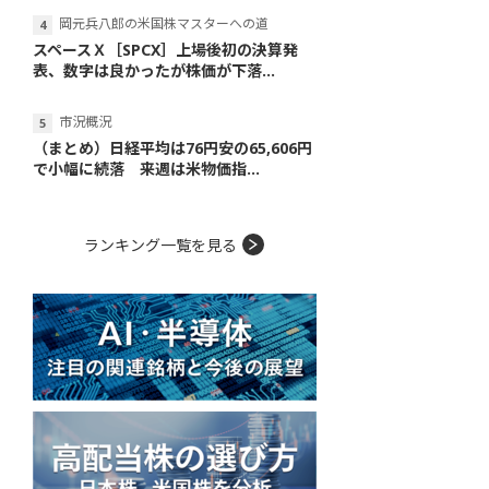
岡元兵八郎の米国株マスターへの道
スペースＸ［SPCX］上場後初の決算発
表、数字は良かったが株価が下落...
市況概況
（まとめ）日経平均は76円安の65,606円
で小幅に続落 来週は米物価指...
ランキング一覧を見る