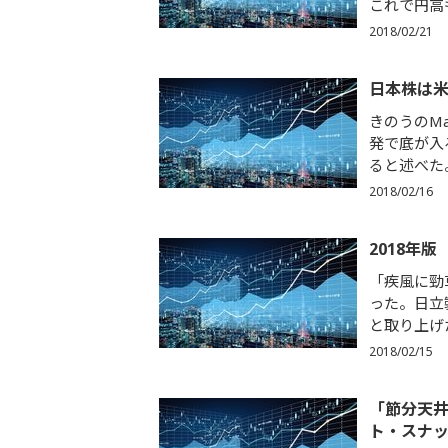
これで円高
2018/02/21
日本株は
きのうのM
発で底が入
ると述べた
2018/02/16
2018年
「疾風に勁
った。日立
と取り上げ
2018/02/15
「節分天
ト・スナ