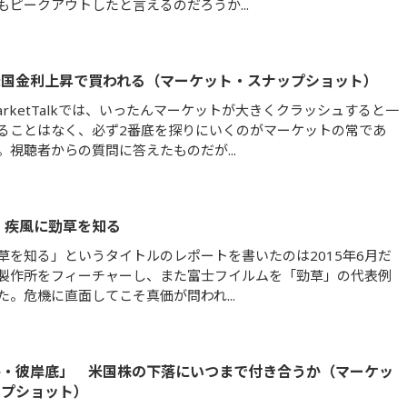
もピークアウトしたと言えるのだろうか...
米国金利上昇で買われる（マーケット・スナップショット）
arketTalkでは、いったんマーケットが大きくクラッシュすると一
ることはなく、必ず2番底を探りにいくのがマーケットの常であ
。視聴者からの質問に答えたものだが...
版 疾風に勁草を知る
草を知る」というタイトルのレポートを書いたのは2015年6月だ
製作所をフィーチャーし、また富士フイルムを「勁草」の代表例
た。危機に直面してこそ真価が問われ...
井・彼岸底」 米国株の下落にいつまで付き合うか（マーケッ
ップショット）