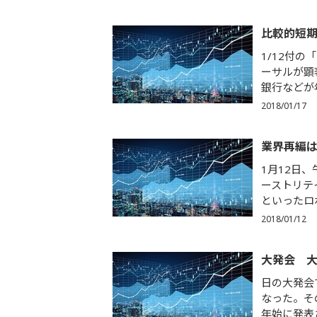
比較的短
1/12付
ーサルが顕
銀行などが
2018/01/17
業界再編
1月12日
ーストリテ
といったロ
2018/01/12
大発会 
日の大発会
なった。そ
年始に発表