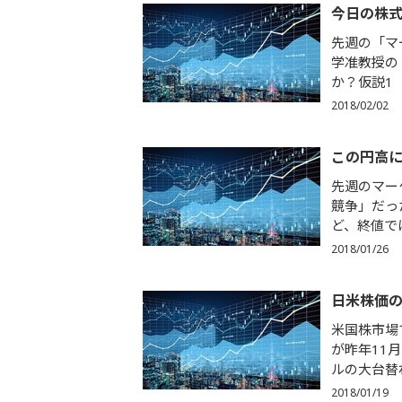
今日の株
先週の「マ
学准教授の
か？仮説1
2018/02/02
この円高
先週のマー
競争」だっ
ど、終値で
2018/01/26
日米株価
米国株市場
が昨年11
ルの大台替わ
2018/01/19