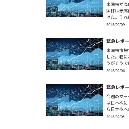
米国株が高
国株は最高
けた。それ
2018/02/09
緊急レポー
米国株市場
した。巷に
うがそうで
2018/02/06
緊急レポー
今週のマー
は日本株に
ら日本株へ
2018/02/05