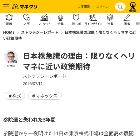
口座開設
ログイン
新着
人気
マーケット
特集
初心者
ライフデザイン
連載
著者
商
HOME
ストラテジーレポート
日本株急騰の理由：限りなくヘリマネに近
い政策期待
日本株急騰の理由：限りなくヘリ
マネに近い政策期待
広木 隆
ストラテジーレポート
2016/07/11
株式
マネックス
参院選と失われた3年間
参院選から一夜明けた11日の東京株式市場は全面高の展開