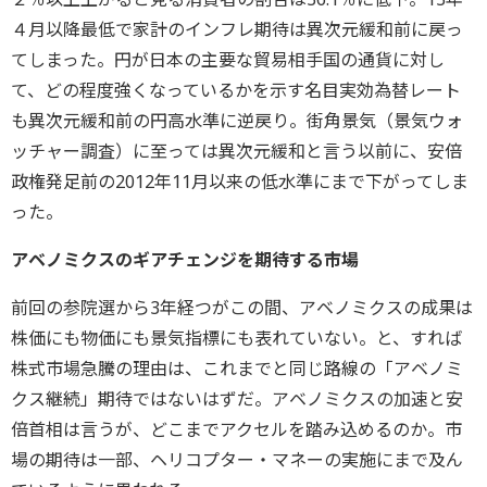
４月以降最低で家計のインフレ期待は異次元緩和前に戻っ
てしまった。円が日本の主要な貿易相手国の通貨に対し
て、どの程度強くなっているかを示す名目実効為替レート
も異次元緩和前の円高水準に逆戻り。街角景気（景気ウォ
ッチャー調査）に至っては異次元緩和と言う以前に、安倍
政権発足前の2012年11月以来の低水準にまで下がってしま
った。
アベノミクスのギアチェンジを期待する市場
前回の参院選から3年経つがこの間、アベノミクスの成果は
株価にも物価にも景気指標にも表れていない。と、すれば
株式市場急騰の理由は、これまでと同じ路線の「アベノミ
クス継続」期待ではないはずだ。アベノミクスの加速と安
倍首相は言うが、どこまでアクセルを踏み込めるのか。市
場の期待は一部、ヘリコプター・マネーの実施にまで及ん