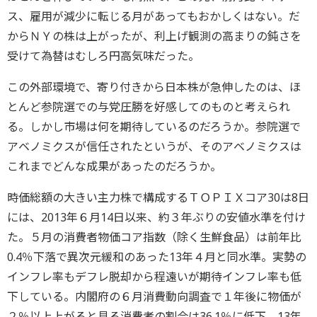
ス、雇用が減少に転じる月があってもおかしくはない。だ
からＮＹの株は上がったが、利上げ観測の高まりの鈍さを
受けて為替はむしろ円高気味だった。
この外部環境で、寄り付きから日本株が急伸したのは、ほ
とんど参院選での与党圧勝を好感してのものと考えられ
る。しかし市場は何を期待しているのだろうか。参院選で
アベノミクスが信任されたというが、そのアベノミクスは
これまでどんな成果があったのだろうか。
時価総額の大きい主力株で構成するＴＯＰＩＸコア30は8日
には、2013年６月14日以来、約３年ぶりの安値水準を付け
た。５月の消費者物価コア指数（除く生鮮食品）は前年比
0.4％下落で異次元緩和のあった13年４月と同水準。実勢の
インフレ率もデフレ脱却から程遠いが期待インフレ率も低
下している。内閣府の６月消費動向調査で１年後に物価が
２％以上上がると見る消費者の割合は36.1％に低下。13年