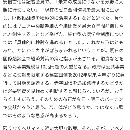
安倍首相は記者会見で、「未来の成長につながる分野に大
胆に行使したい」「現在のゼロ金利環境を最大限に生か
し、財政投融資を積極的に活用する」などと述べた。具体
的にはリニア中央新幹線の全線開業を最大８年間前倒しや
地方創生することなど挙げた。給付型の奨学金制度につい
ては「具体的に検討を進める」とした。これから形はとも
あれ、とにかくカネがばらまかれるということだ。明日の
閣僚懇談会で経済対策の策定指示が出される。融資などを
含めた事業規模は10兆円超の大型となる。政府は公共事業
などに使途を限定する建設国債を2012年以来４年ぶりに発
行して財源を調達する。赤字国債を追加発行するかどうか
は必要経費を見極めて判断すると報じられているが、おそ
らく出すだろう。そのための布石が今日・明日のバーナン
キ会談だろうと思う。否、僕がどう思うか、ではなく市場
ではそのような思惑が高まるだろう。
限りなくヘリマネに近い大胆な政策。それこそが、アベノ