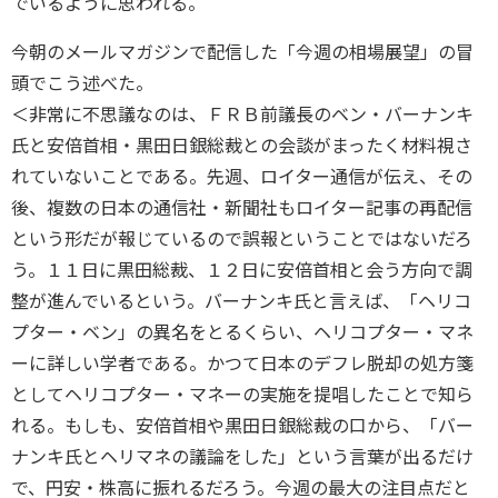
でいるように思われる。
今朝のメールマガジンで配信した「今週の相場展望」の冒
頭でこう述べた。
＜非常に不思議なのは、ＦＲＢ前議長のベン・バーナンキ
氏と安倍首相・黒田日銀総裁との会談がまったく材料視さ
れていないことである。先週、ロイター通信が伝え、その
後、複数の日本の通信社・新聞社もロイター記事の再配信
という形だが報じているので誤報ということではないだろ
う。１１日に黒田総裁、１２日に安倍首相と会う方向で調
整が進んでいるという。バーナンキ氏と言えば、「ヘリコ
プター・ベン」の異名をとるくらい、ヘリコプター・マネ
ーに詳しい学者である。かつて日本のデフレ脱却の処方箋
としてヘリコプター・マネーの実施を提唱したことで知ら
れる。もしも、安倍首相や黒田日銀総裁の口から、「バー
ナンキ氏とヘリマネの議論をした」という言葉が出るだけ
で、円安・株高に振れるだろう。今週の最大の注目点だと