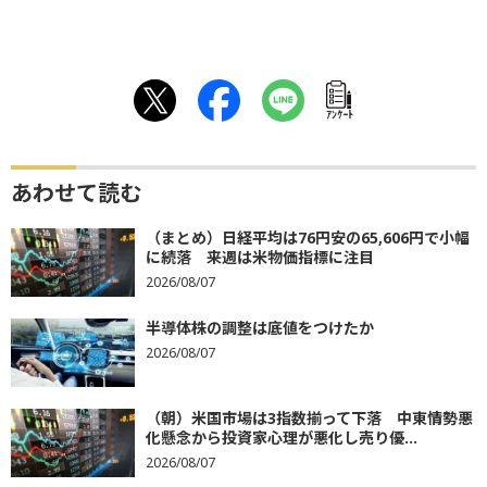
ｱﾝｹｰﾄ
あわせて読む
（まとめ）日経平均は76円安の65,606円で小幅
に続落 来週は米物価指標に注目
2026/08/07
半導体株の調整は底値をつけたか
2026/08/07
（朝）米国市場は3指数揃って下落 中東情勢悪
化懸念から投資家心理が悪化し売り優...
2026/08/07