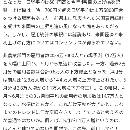
となった。日経平均は601円高と今年4番目の上げ幅を記
録。上げ幅は一時、700円を超え日経平均は１万5800円台
をつける場面もあった。前週末に発表された米国雇用統計
を受けた米国株の上昇も追い風になった面もあっただろ
う。しかし、雇用統計の解釈には諸説あり、米国経済と米
利上げの行方についてはコンセンサスが得られていない。
非農業部門の雇用者数は28万7000人と市場予測（17万人）
を大幅に上回り、５月から急速に改善した。一方、過去2ヵ
月分の雇用者数は合計0.6万人の下方修正となった（4月分
は前月比12.3万人増から14.4 万人増に上方修正されたが、5
月分は3.8万人増から1.1万人増に下方修正）。この結果、4
月～6月までの3ヵ月間平均の雇用者の増加数は14.7万人と
なった。水準はともかく、これだけ変動が大きいと、これ
までのトレンドに何か変調をきたしてきていると考えるの
が普通ではないか。例えば、5月が1.1万人増というのは、
ほとんど伸びていないも同然で、この先、前月比マイナ