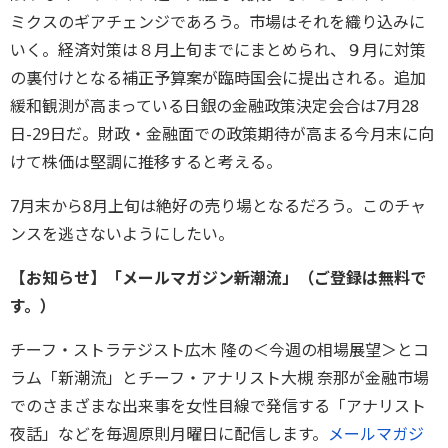
ミクスのギアチェンジであろう。市場はそれを織り込みに
いく。経済対策は８月上旬までにまとめられ、９月に対策
の裏付けとなる補正予算案が臨時国会に提出される。追加
緩和観測が高まっている日銀の金融政策決定会合は7月28
日-29日だ。財政・金融面での政策期待が高まる今月末に向
けて株価は堅調に推移すると考える。
7月末から8月上旬は絶好の売り場となるだろう。このチャ
ンスを逃さないようにしたい。
【お知らせ】「メールマガジン新潮流」（ご登録は無料で
す。）
チーフ・ストラテジスト広木 隆の＜今週の相場展望＞とコ
ラム「新潮流」とチーフ・アナリスト大槻 奈那が金融市場
でのさまざまな出来事を女性目線で発信する「アナリスト
夜話」などを毎週原則月曜日に配信します。
メールマガジ