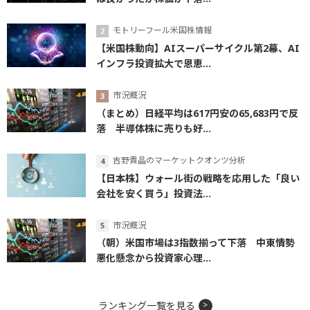
モトリーフール米国株情報
【米国株動向】AIスーパーサイクル第2幕、AI
インフラ投資拡大で恩恵...
市況概況
（まとめ）日経平均は617円安の65,683円で反
落 半導体株に売りも好...
吉野貴晶のマーケットクオンツ分析
【日本株】ウォール街の戦略を応用した「良い
会社を安く買う」投資法...
市況概況
（朝）米国市場は3指数揃って下落 中東情勢
悪化懸念から投資家心理...
ランキング一覧を見る