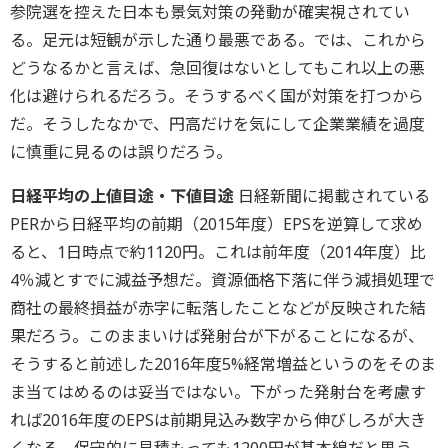
参院選を控えた日本も景気対策の発動が確実視されてい
る。足元は短観が示した通り最悪である。では、これから
どうなるかと言えば、急回復はないとしてもこれ以上の悪
化は避けられるだろう。そうするべく国が対策を打つから
だ。そうしたなかで、円高だけを気にして企業業績を過度
に慎重に見るのは誤りだろう。
日経平均の上値目途・下値目途
日経新聞に掲載されている
PERから日経平均の前期（2015年度）EPSを逆算して求め
ると、1日時点で約1120円。これは前年度（2014年度）比
4％減とすでに減益予想だ。資源価格下落に伴う減損処理で
商社の最終損益が赤字に転落したことなどが反映された結
果だろう。このままいけば発射台が下がることになるが、
そうすると前述した2016年度5%経常増益というのをそのま
ま当てはめるのは妥当ではない。下がった発射台を考慮す
れば2016年度のEPSは前期見込み数字から伸びしろが大き