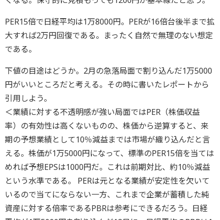
くなる。保守的に見積もっても1200円が基本線だと思う。
PER15倍で日経平均は1万8000円。PERが16倍台後半まで拡
大すれば2万円回復である。まったく自然で無理のない想定
である。
下値の目途はどうか。2月の急落局面で割り込んだ1万5000
円がいいところだと考える。その時に書いたレポートから
引用しよう。
＜業績に対する不透明感が強い局面ではPER（株価収益
率）の有効性は高くないものの、株価から逆算すると、来
期の予想業績として10％減益までは市場が織り込んだと言
える。株価が1万5000円になって、標準のPER15倍を当ては
めれば予想EPSは1000円だ。これは前期対比、約10％減益
という水準である。 PERは元となる業績が安定性を欠いて
いるので当てにならない一方、これまで企業が蓄積した純
資産に対する倍率であるPBRは参考にできるだろう。日経