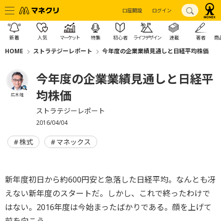
口座開設
ログイン
新着
人気
マーケット
特集
初心者
ライフデザイン
連載
著者
商
HOME
ストラテジーレポート
今年度の企業業績見通しと日経平均株価
今年度の企業業績見通しと日経平
均株価
広木 隆
ストラテジーレポート
2016/04/04
株式
マネックス
新年度初日から約600円安と急落した日経平均。なんとも冴
えない新年度のスタートだ。しかし、これで終ったわけで
はない。2016年度は今始まったばかりである。顔を上げて