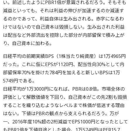
い。前述したようにPBR1倍が意識されるだろう。そもそも
減益といっても、それは利益の伸びが加速するのか減速す
るのかであって、利益自体は生み出される。赤字になるわ
けではないので自己資本は毀損しない。生み出された利益
は配当など外部流出を控除した部分が内部留保で積み上が
り、自己資本に加わる。
日経平均の前期実績BPS（1株当たり純資産）は1万4965円
だった。これに仮にEPSが1120円、配当性向30%として内
部留保率70%を掛けた784円を加えると新しいBPSは1万
5749円である。
日経平均が1万3000円になれば、PBRは0.8倍。市場全体の
評価として解散価値を下回り、自己資本がこの先2割も毀損
することを織り込むようなレベルまで株価が低迷する理由
はない。下値はPBRの観点から支えられるだろう。万が
一、2016年度10%超の2桁減益でEPS1000円となったとして
もPBR1倍を下値目途とした場合、1万5749円はPER15.7