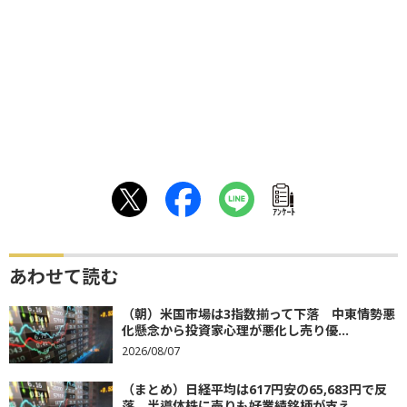
ｱﾝｹｰﾄ
あわせて読む
（朝）米国市場は3指数揃って下落 中東情勢悪
化懸念から投資家心理が悪化し売り優...
2026/08/07
（まとめ）日経平均は617円安の65,683円で反
落 半導体株に売りも好業績銘柄が支え