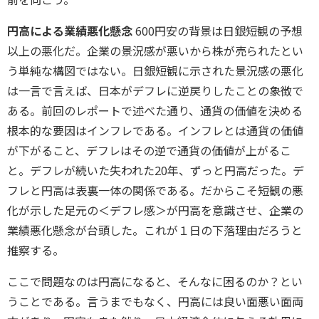
前を向こう。
円高による業績悪化懸念
600円安の背景は日銀短観の予想
以上の悪化だ。企業の景況感が悪いから株が売られたとい
う単純な構図ではない。日銀短観に示された景況感の悪化
は一言で言えば、日本がデフレに逆戻りしたことの象徴で
ある。前回のレポートで述べた通り、通貨の価値を決める
根本的な要因はインフレである。インフレとは通貨の価値
が下がること、デフレはその逆で通貨の価値が上がるこ
と。デフレが続いた失われた20年、ずっと円高だった。デ
フレと円高は表裏一体の関係である。だからこそ短観の悪
化が示した足元の＜デフレ感＞が円高を意識させ、企業の
業績悪化懸念が台頭した。これが１日の下落理由だろうと
推察する。
ここで問題なのは円高になると、そんなに困るのか？とい
うことである。言うまでもなく、円高には良い面悪い面両