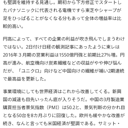
も堅調を維持する見通し。期初から下方修正でスタートし
たパナソニックに代表される電機ですら東芝やシャープが
足をひっぱることがなくなる分もあって全体の増益率は比
較的高い。
円高によって、すべての企業の利益が吹き飛んでしまうわけ
ではない。2日付け日経の観測記事にあったように東レは
2016年３月期の営業利益は1550億円強と前期比27％増。円
高が進み、航空機向け炭素繊維などの収益がやや伸び悩ん
だが、「ユニクロ」向けなど中国向けの繊維が補い2期連続
で最高益を更新した。
事業環境にしても世界経済はこれから改善してくる。新興
国の減速も目先いったん底が入りそうだ。中国の3月製造業
購買担当者景気指数（PMI）は50.2と、景気判断の分かれ目
となる50台を8カ月ぶりに回復した。欧州も緩やかな改善が
続き、なんと言っても米国経済が堅調である。サミット・