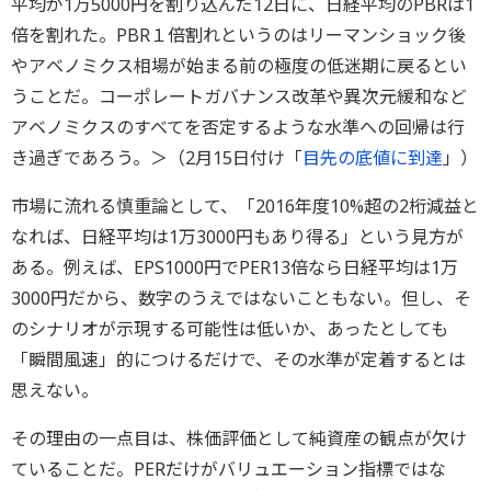
平均が1万5000円を割り込んだ12日に、日経平均のPBRは1
倍を割れた。PBR１倍割れというのはリーマンショック後
やアベノミクス相場が始まる前の極度の低迷期に戻るとい
うことだ。コーポレートガバナンス改革や異次元緩和など
アベノミクスのすべてを否定するような水準への回帰は行
き過ぎであろう。＞（2月15日付け「
目先の底値に到達
」）
市場に流れる慎重論として、「2016年度10%超の2桁減益と
なれば、日経平均は1万3000円もあり得る」という見方が
ある。例えば、EPS1000円でPER13倍なら日経平均は1万
3000円だから、数字のうえではないこともない。但し、そ
のシナリオが示現する可能性は低いか、あったとしても
「瞬間風速」的につけるだけで、その水準が定着するとは
思えない。
その理由の一点目は、株価評価として純資産の観点が欠け
ていることだ。PERだけがバリュエーション指標ではな