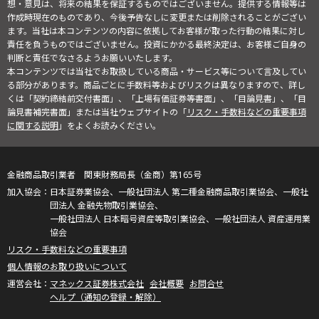
想・意見は、将来の結果を保証するものではございません。提供する情報等は
作成時現在のものであり、今後予告なしに変更または削除されることがござい
ます。当社は本コンテンツの内容に依拠してお客様が取った行動の結果に対し
責任を負うものではございません。投資にかかる最終決定は、お客様ご自身の
判断と責任でなさるようお願いいたします。
本コンテンツでは当社でお取扱している商品・サービス等について言及してい
る部分があります。商品ごとに手数料等およびリスクは異なりますので、詳し
くは「契約締結前交付書面」、「上場有価証券等書面」、「目論見書」、「目
論見書補完書面」または当社ウェブサイトの「
リスク・手数料などの重要事項
に関する説明
」をよくお読みください。
金融商品取引業者 関東財務局長（金商）第165号
日本証券業協会、一般社団法人 第二種金融商品取引業協会、一般社
団法人 金融先物取引業協会、
一般社団法人 日本暗号資産等取引業協会、一般社団法人 資産運用業
協会
リスク・手数料などの重要事項
個人情報のお取り扱いについて
マネックス証券株式会社
会社概要
お問合せ
ヘルプ（通知の登録・解除）