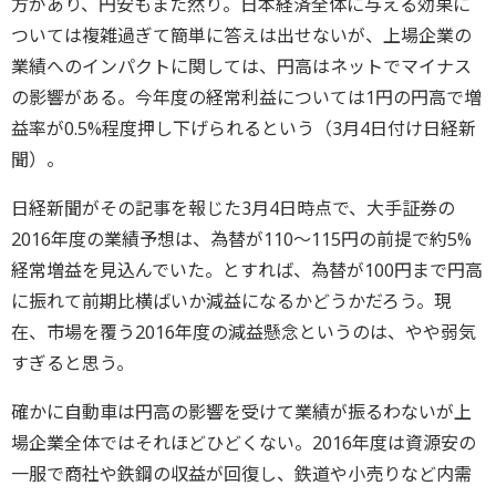
方があり、円安もまた然り。日本経済全体に与える効果に
ついては複雑過ぎて簡単に答えは出せないが、上場企業の
業績へのインパクトに関しては、円高はネットでマイナス
の影響がある。今年度の経常利益については1円の円高で増
益率が0.5%程度押し下げられるという（3月4日付け日経新
聞）。
日経新聞がその記事を報じた3月4日時点で、大手証券の
2016年度の業績予想は、為替が110～115円の前提で約5%
経常増益を見込んでいた。とすれば、為替が100円まで円高
に振れて前期比横ばいか減益になるかどうかだろう。現
在、市場を覆う2016年度の減益懸念というのは、やや弱気
すぎると思う。
確かに自動車は円高の影響を受けて業績が振るわないが上
場企業全体ではそれほどひどくない。2016年度は資源安の
一服で商社や鉄鋼の収益が回復し、鉄道や小売りなど内需