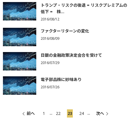
トランプ・リスクの後退 = リスクプレミアムの
低下 = 株...
2016/08/12
ファクターリターンの変化
2016/08/09
日銀の金融政策決定会合を受けて
2016/07/29
電子部品株に妙味あり
2016/07/26
...
...
前へ
1
22
23
24
次へ