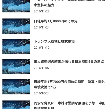
小型株の魅力
2016/11/28
日経平均1万8000円のその先
2016/11/24
トランプ大統領と株式市場
2016/11/10
米大統領選の結果が伝わる日本時間9日の焦点
2016/11/07
日経平均1万7000円台固めの時期 決算・海外
環境次第で1万...
2016/10/24
円安を背景に日本株は堅調な展開を予想 中国
指標警戒も日...