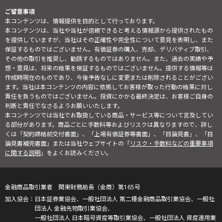
ご留意事項
本コンテンツは、情報提供を目的として行っております。
本コンテンツは、当社や当社が信頼できると考える情報源から提供されたもの
を提供していますが、当社はその正確性や完全性について意見を表明し、また
保証するものではございません。有価証券の購入、売却、デリバティブ取引、
その他の取引を推奨し、勧誘するものではありません。また、過去の実績や予
想・意見は、将来の結果を保証するものではございません。提供する情報等は
作成時現在のものであり、今後予告なしに変更または削除されることがござい
ます。当社は本コンテンツの内容に依拠してお客様が取った行動の結果に対し
責任を負うものではございません。投資にかかる最終決定は、お客様ご自身の
判断と責任でなさるようお願いいたします。
本コンテンツでは当社でお取扱している商品・サービス等について言及してい
る部分があります。商品ごとに手数料等およびリスクは異なりますので、詳し
くは「契約締結前交付書面」、「上場有価証券等書面」、「目論見書」、「目
論見書補完書面」または当社ウェブサイトの「
リスク・手数料などの重要事項
に関する説明
」をよくお読みください。
金融商品取引業者 関東財務局長（金商）第165号
日本証券業協会、一般社団法人 第二種金融商品取引業協会、一般社
団法人 金融先物取引業協会、
一般社団法人 日本暗号資産等取引業協会、一般社団法人 資産運用業