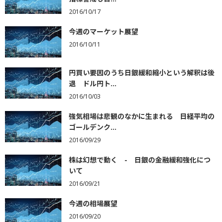
2016/10/17
今週のマーケット展望
2016/10/11
円買い要因のうち日銀緩和縮小という解釈は後
退 ドル円ト...
2016/10/03
強気相場は悲観のなかに生まれる 日経平均の
ゴールデンク...
2016/09/29
株は幻想で動く - 日銀の金融緩和強化につ
いて
2016/09/21
今週の相場展望
2016/09/20