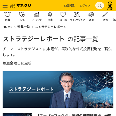
口座開設
ログイン
新着
人気
マーケット
特集
初心者
ライフデザイン
連載
著者
商
HOME
連載一覧
ストラテジーレポート
ストラテジーレポート
の記事一覧
チーフ・ストラテジスト 広木隆が、実践的な株式投資戦略をご提供
します。
毎週金曜日に更新
「スーパーフェクタ」実現の米国株市場 米国