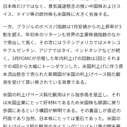
日本株だけではなく、景気減速懸念の強い中国株およびス
イス、ドイツ等の欧州株も米国株に大きく劣後する。
一方、ブラジルのボベスパ指数は1月安値からの上昇率が3
割を超え、年初来のリターンも世界の主要株価指数のなか
で突出して高く、その次にはラテンアメリカではメキシコ
やアルゼンチン、アジアではタイ、インドネシアなどが続
く。3月FOMCが示唆した年内利上げの回数は2回とそれま
での4回から大幅にトーンダウンした。米国利上げに伴う資
本流出懸念で売られた新興国が米国の利上げペース鈍化観
測を受けて買い戻されている背景である。
米国の利上げペース鈍化観測はドル独歩高を是正し、それ
は米国企業にとって好材料であるため米国株も順調に戻り
歩調にあるという構図が鮮明である。その裏返しが直近の
円高であり当然、日本株にとっては重石であった。米国の
利上げペース鈍化観測のタイミングにリパトリ等の期末要