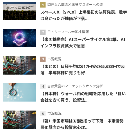
岡元兵八郎の米国株マスターへの道
スペースＸ［SPCX］上場後初の決算発表、数字
は良かったが株価が下落...
モトリーフール米国株情報
【米国株動向】AIスーパーサイクル第2幕、AI
インフラ投資拡大で恩恵...
市況概況
（まとめ）日経平均は617円安の65,683円で反
落 半導体株に売りも好...
吉野貴晶のマーケットクオンツ分析
【日本株】ウォール街の戦略を応用した「良い
会社を安く買う」投資法...
市況概況
（朝）米国市場は3指数揃って下落 中東情勢
悪化懸念から投資家心理...