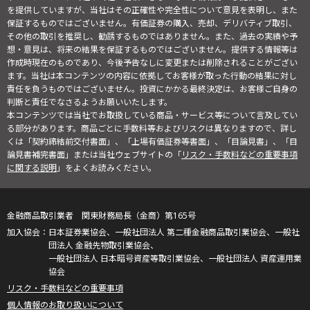
を提供していますが、当社はその正確性や完全性について意見を表明し、また
保証するものではございません。有価証券の購入、売却、デリバティブ取引、
その他の取引を推奨し、勧誘するものではありません。また、過去の実績や予
想・意見は、将来の結果を保証するものではございません。提供する情報等は
作成時現在のものであり、今後予告なしに変更または削除されることがござい
ます。当社は本コンテンツの内容に依拠してお客様が取った行動の結果に対し
責任を負うものではございません。投資にかかる最終決定は、お客様ご自身の
判断と責任でなさるようお願いいたします。
本コンテンツでは当社でお取扱している商品・サービス等について言及してい
る部分があります。商品ごとに手数料等およびリスクは異なりますので、詳し
くは「契約締結前交付書面」、「上場有価証券等書面」、「目論見書」、「目
論見書補完書面」または当社ウェブサイトの「
リスク・手数料などの重要事項
に関する説明
」をよくお読みください。
金融商品取引業者 関東財務局長（金商）第165号
日本証券業協会、一般社団法人 第二種金融商品取引業協会、一般社
団法人 金融先物取引業協会、
一般社団法人 日本暗号資産等取引業協会、一般社団法人 資産運用業
協会
リスク・手数料などの重要事項
個人情報のお取り扱いについて