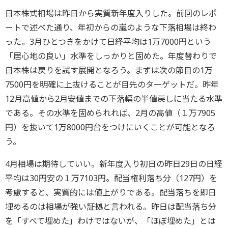
日本株式相場は昨日から実質新年度入りした。前回のレポ
ートで述べた通り、年初からの嵐のような下落相場は終わ
った。3月ひとつきをかけて日経平均は1万7000円という
「居心地の良い」水準をしっかりと固めた。年度替わりで
日本株は戻りを試す展開となろう。まずは次の節目の1万
7500円を明確に上抜けることが目先のターゲットだ。昨年
12月高値から2月安値までの下落幅の半値戻しに当たる水準
である。その水準を固められれば、2月の高値（１万7905
円）を抜いて1万8000円台をつけにいくことが可能となろ
う。
4月相場は期待していい。新年度入り初日の昨日29日の日経
平均は30円安の１万7103円。配当権利落ち分（127円）を
考慮すると、実質的には値上がりである。配当落ちを即日
埋めるのは相場が強い証拠と言われる。昨日は配当落ち分
を「すべて埋めた」わけではないが、「ほぼ埋めた」とは