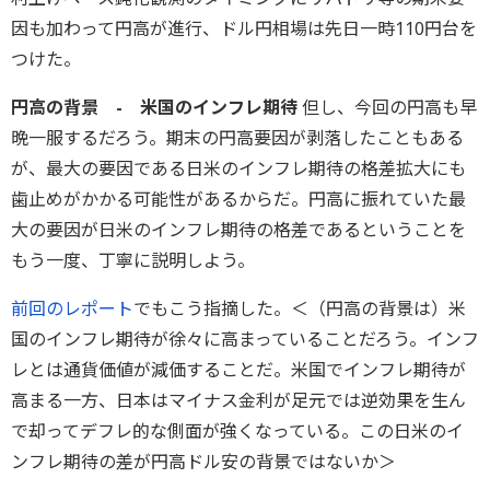
因も加わって円高が進行、ドル円相場は先日一時110円台を
つけた。
円高の背景 - 米国のインフレ期待
但し、今回の円高も早
晩一服するだろう。期末の円高要因が剥落したこともある
が、最大の要因である日米のインフレ期待の格差拡大にも
歯止めがかかる可能性があるからだ。円高に振れていた最
大の要因が日米のインフレ期待の格差であるということを
もう一度、丁寧に説明しよう。
前回のレポート
でもこう指摘した。＜（円高の背景は）米
国のインフレ期待が徐々に高まっていることだろう。インフ
レとは通貨価値が減価することだ。米国でインフレ期待が
高まる一方、日本はマイナス金利が足元では逆効果を生ん
で却ってデフレ的な側面が強くなっている。この日米のイ
ンフレ期待の差が円高ドル安の背景ではないか＞