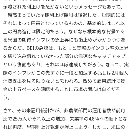
示唆された利上げを急がないというメッセージもあって、
一時高まっていた早期利上げ観測は後退した。短期的には
それによって円高となっているものの、基本的にはこれ以
上の円高進行は限定的だろう。なぜなら根本的な背景であ
る米国の期待インフレの急上昇にも歯止めがかかりつつあ
るからだ。BEIの急騰は、もともと実際のインフレ率の上昇
を織り込み切れていなかった部分の急速なキャッチアップ
という側面もあり、それはほぼ達成しただろう。加えて、実
際のインフレがこの先すぐに一段と加速する兆しは2月個人
消費支出を見る限りないと思われる。改めて雇用統計で賃
金の上昇ペースを確認することに市場の関心は向くだろ
う。
さて、その米雇用統計だが、非農業部門の雇用者数が前月
比で25万人かそれ以上の増加、失業率の4.8％への低下とな
れば再度、早期利上げ観測が浮上しよう。しかし、米国の