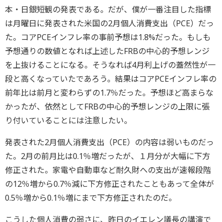
本・日銀短観の発表である。だが、僕が一番注目した指標
は月曜日に発表された米国の2月個人消費支出（PCE）だっ
た。コアPCEインフレ率の事前予想は1.8%だった。もしも
予想通りの数値となれば上述したFRBの中心的予想レンジ
を上抜けることになる。そうなれば4月利上げの蓋然性が一
段と高くなっていたであろう。結果はコアPCEインフレ率の
前年比は前月と変わらずの1.7％だった。予想ほど高まらな
かったが、依然としてFRBの中心的予想レンジの上限に張
り付いていることには注意したい。
発表された2月個人消費支出（PCE）の内容は弱いものだっ
た。2月の前月比は0.1％増だったが、１月分が大幅に下方
修正された。家電や自動車など耐久財への支出が速報段階
の12％増から0.7％減に下方修正されたこともあって全体が
0.5％増から0.1％増にまで下方修正されたのだ。
こうした個人消費の弱さに、昨日のイエレン議長の講演で