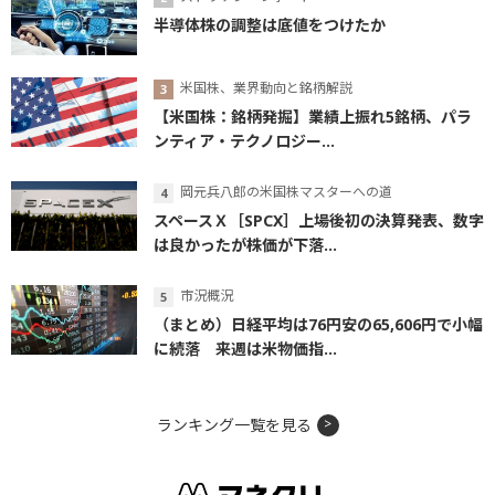
半導体株の調整は底値をつけたか
米国株、業界動向と銘柄解説
【米国株：銘柄発掘】業績上振れ5銘柄、パラ
ンティア・テクノロジー...
岡元兵八郎の米国株マスターへの道
スペースＸ［SPCX］上場後初の決算発表、数字
は良かったが株価が下落...
市況概況
（まとめ）日経平均は76円安の65,606円で小幅
に続落 来週は米物価指...
ランキング一覧を見る