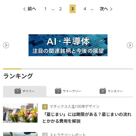
...
...
前へ
1
2
3
4
次へ
ランキング
デイリー
ウイークリー
マンスリー
マネックス人生100年デザイン
「墓じまい」には期限がある？墓じまいの流れ
とかかる費用を解説
ストラテジーレポート