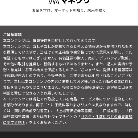
お金を学び、マーケットを知り、未来を描く
ご留意事項
本コンテンツは、情報提供を目的として行っております。
本コンテンツは、当社や当社が信頼できると考える情報源から提供されたもの
を提供していますが、当社はその正確性や完全性について意見を表明し、また
保証するものではございません。有価証券の購入、売却、デリバティブ取引、
その他の取引を推奨し、勧誘するものではありません。また、過去の実績や予
想・意見は、将来の結果を保証するものではございません。提供する情報等は
作成時現在のものであり、今後予告なしに変更または削除されることがござい
ます。当社は本コンテンツの内容に依拠してお客様が取った行動の結果に対し
責任を負うものではございません。投資にかかる最終決定は、お客様ご自身の
判断と責任でなさるようお願いいたします。
本コンテンツでは当社でお取扱している商品・サービス等について言及してい
る部分があります。商品ごとに手数料等およびリスクは異なりますので、詳し
くは「契約締結前交付書面」、「上場有価証券等書面」、「目論見書」、「目
論見書補完書面」または当社ウェブサイトの「
リスク・手数料などの重要事項
に関する説明
」をよくお読みください。