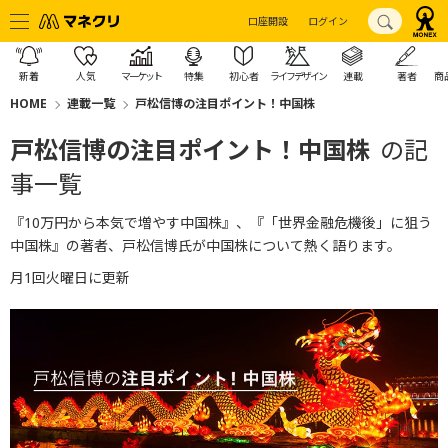
口座開設
ログイン
新着
人気
マーケット
特集
初心者
ライフデザイン
連載
著者
商
HOME
連載一覧
戸松信博の注目ポイント！中国株
戸松信博の注目ポイント！中国株
の記
事一覧
『10万円から本気で増やす中国株』、『「世界金融危機後」に狙う
中国株』の著者、戸松信博氏が中国株について熱く語ります。
月1回火曜日に更新