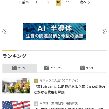
...
...
前へ
1
9
10
11
次へ
ランキング
デイリー
ウイークリー
マンスリー
マネックス人生100年デザイン
「墓じまい」には期限がある？墓じまいの流れ
とかかる費用を解説
米国株、業界動向と銘柄解説