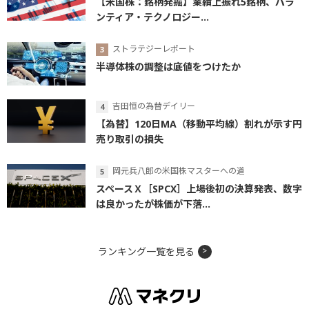
【米国株：銘柄発掘】業績上振れ5銘柄、パラ
ンティア・テクノロジー...
ストラテジーレポート
半導体株の調整は底値をつけたか
吉田恒の為替デイリー
【為替】120日MA（移動平均線）割れが示す円
売り取引の損失
岡元兵八郎の米国株マスターへの道
スペースＸ［SPCX］上場後初の決算発表、数字
は良かったが株価が下落...
ランキング一覧を見る