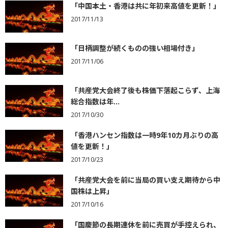
「中国本土・香港は共に年初来高値を更新！」
2017/11/13
「日柄調整が続くものの強い相場付き」
2017/11/06
「共産党大会終了後も株価下落起こらず、上海
総合指数は年...
2017/10/30
「香港ハンセン指数は一時9年10カ月ぶりの高
値を更新！」
2017/10/23
「共産党大会を前に当局の買い支え期待から中
国株は上昇」
2017/10/16
「国慶節の長期連休を前に売買が手控えられ、