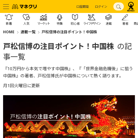
口座開設
ログイン
新着
人気
マーケット
特集
初心者
ライフデザイン
連載
著者
商
HOME
連載一覧
戸松信博の注目ポイント！中国株
戸松信博の注目ポイント！中国株
の記
事一覧
『10万円から本気で増やす中国株』、『「世界金融危機後」に狙う
中国株』の著者、戸松信博氏が中国株について熱く語ります。
月1回火曜日に更新