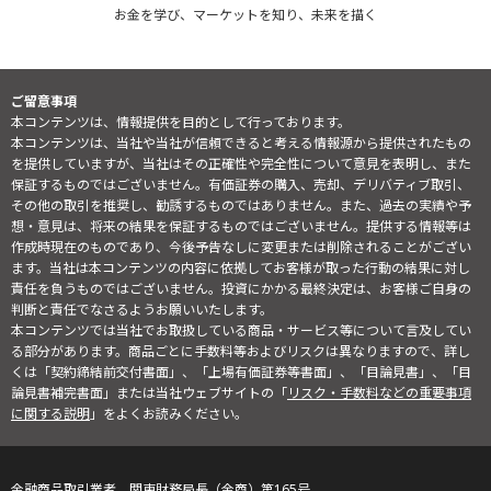
お金を学び、マーケットを知り、未来を描く
ご留意事項
本コンテンツは、情報提供を目的として行っております。
本コンテンツは、当社や当社が信頼できると考える情報源から提供されたもの
を提供していますが、当社はその正確性や完全性について意見を表明し、また
保証するものではございません。有価証券の購入、売却、デリバティブ取引、
その他の取引を推奨し、勧誘するものではありません。また、過去の実績や予
想・意見は、将来の結果を保証するものではございません。提供する情報等は
作成時現在のものであり、今後予告なしに変更または削除されることがござい
ます。当社は本コンテンツの内容に依拠してお客様が取った行動の結果に対し
責任を負うものではございません。投資にかかる最終決定は、お客様ご自身の
判断と責任でなさるようお願いいたします。
本コンテンツでは当社でお取扱している商品・サービス等について言及してい
る部分があります。商品ごとに手数料等およびリスクは異なりますので、詳し
くは「契約締結前交付書面」、「上場有価証券等書面」、「目論見書」、「目
論見書補完書面」または当社ウェブサイトの「
リスク・手数料などの重要事項
に関する説明
」をよくお読みください。
金融商品取引業者 関東財務局長（金商）第165号