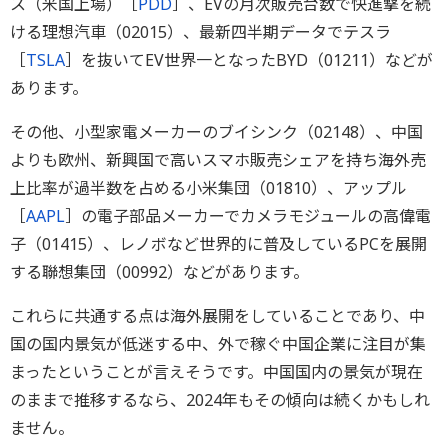
ス（米国上場）［
PDD
］、EVの月次販売台数で快進撃を続
ける理想汽車（02015）、最新四半期データでテスラ
［
TSLA
］を抜いてEV世界一となったBYD（01211）などが
あります。
その他、小型家電メーカーのブイシンク（02148）、中国
よりも欧州、新興国で高いスマホ販売シェアを持ち海外売
上比率が過半数を占める小米集団（01810）、アップル
［
AAPL
］の電子部品メーカーでカメラモジュールの高偉電
子（01415）、レノボなど世界的に普及しているPCを展開
する聯想集団（00992）などがあります。
これらに共通する点は海外展開をしていることであり、中
国の国内景気が低迷する中、外で稼ぐ中国企業に注目が集
まったということが言えそうです。中国国内の景気が現在
のままで推移するなら、2024年もその傾向は続くかもしれ
ません。