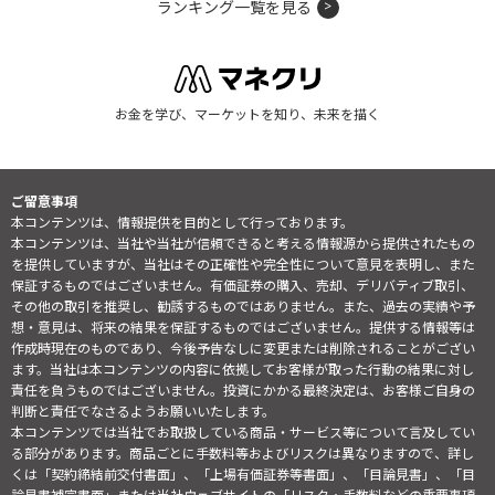
ランキング一覧を見る
お金を学び、マーケットを知り、未来を描く
ご留意事項
本コンテンツは、情報提供を目的として行っております。
本コンテンツは、当社や当社が信頼できると考える情報源から提供されたもの
を提供していますが、当社はその正確性や完全性について意見を表明し、また
保証するものではございません。有価証券の購入、売却、デリバティブ取引、
その他の取引を推奨し、勧誘するものではありません。また、過去の実績や予
想・意見は、将来の結果を保証するものではございません。提供する情報等は
作成時現在のものであり、今後予告なしに変更または削除されることがござい
ます。当社は本コンテンツの内容に依拠してお客様が取った行動の結果に対し
責任を負うものではございません。投資にかかる最終決定は、お客様ご自身の
判断と責任でなさるようお願いいたします。
本コンテンツでは当社でお取扱している商品・サービス等について言及してい
る部分があります。商品ごとに手数料等およびリスクは異なりますので、詳し
くは「契約締結前交付書面」、「上場有価証券等書面」、「目論見書」、「目