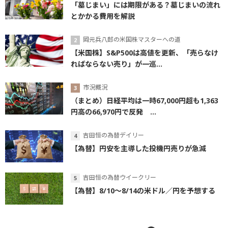
「墓じまい」には期限がある？墓じまいの流れ
とかかる費用を解説
岡元兵八郎の米国株マスターへの道
【米国株】S&P500は高値を更新、「売らなけ
ればならない売り」が一巡...
市況概況
（まとめ）日経平均は一時67,000円超も1,363
円高の66,970円で反発 ...
吉田恒の為替デイリー
【為替】円安を主導した投機円売りが急減
吉田恒の為替ウイークリー
【為替】8/10～8/14の米ドル／円を予想する