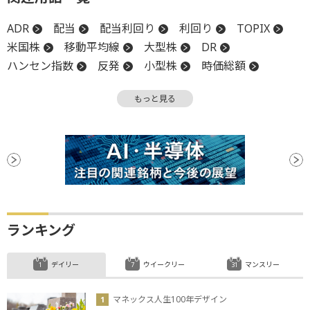
ADR
配当
配当利回り
利回り
TOPIX
米国株
移動平均線
大型株
DR
ハンセン指数
反発
小型株
時価総額
上場
続落
もっと見る
ランキング
デイリー
ウイークリー
マンスリー
マネックス人生100年デザイン