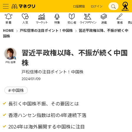
口座開設
ログイン
新着
人気
マーケット
特集
初心者
ライフデザイン
連載
著者
商
HOME
戸松信博の注目ポイント！中国株
習近平政権以降、不振が続く中
国株
習近平政権以降、不振が続く中国
株
戸松 信博
戸松信博の注目ポイント！中国株
2024/01/09
中国株
長引く中国株不振、その要因とは
香港ハンセン指数は初の4年連続下落
2024年は海外展開する中国株に注目