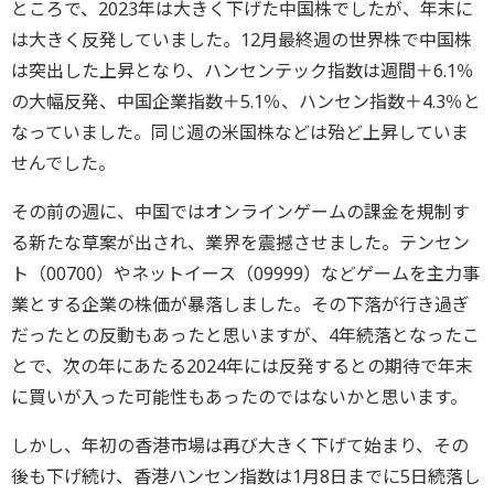
ところで、2023年は大きく下げた中国株でしたが、年末に
は大きく反発していました。12月最終週の世界株で中国株
は突出した上昇となり、ハンセンテック指数は週間＋6.1％
の大幅反発、中国企業指数＋5.1％、ハンセン指数＋4.3％と
なっていました。同じ週の米国株などは殆ど上昇していま
せんでした。
その前の週に、中国ではオンラインゲームの課金を規制す
る新たな草案が出され、業界を震撼させました。テンセン
ト（00700）やネットイース（09999）などゲームを主力事
業とする企業の株価が暴落しました。その下落が行き過ぎ
だったとの反動もあったと思いますが、4年続落となったこ
とで、次の年にあたる2024年には反発するとの期待で年末
に買いが入った可能性もあったのではないかと思います。
しかし、年初の香港市場は再び大きく下げて始まり、その
後も下げ続け、香港ハンセン指数は1月8日までに5日続落し