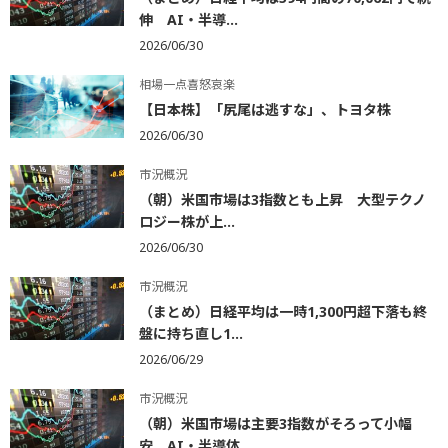
伸 AI・半導...
2026/06/30
相場一点喜怒哀楽
【日本株】「尻尾は逃すな」、トヨタ株
2026/06/30
市況概況
（朝）米国市場は3指数とも上昇 大型テクノ
ロジー株が上...
2026/06/30
市況概況
（まとめ）日経平均は一時1,300円超下落も終
盤に持ち直し1...
2026/06/29
市況概況
（朝）米国市場は主要3指数がそろって小幅
安 AI・半導体...