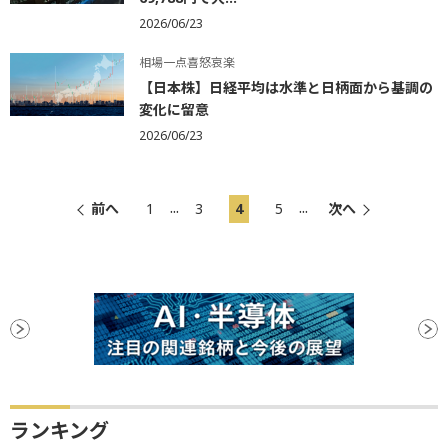
2026/06/23
相場一点喜怒哀楽
【日本株】日経平均は水準と日柄面から基調の
変化に留意
2026/06/23
...
...
前へ
1
3
4
5
次へ
ランキング