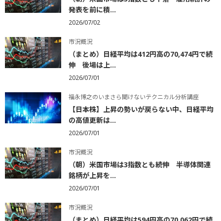
発表を前に積...
2026/07/02
市況概況
（まとめ）日経平均は412円高の70,474円で続
伸 後場は上...
2026/07/01
福永博之のいまさら聞けないテクニカル分析講座
【日本株】上昇の勢いが戻らない中、日経平均
の高値更新は...
2026/07/01
市況概況
（朝）米国市場は3指数とも続伸 半導体関連
銘柄が上昇を...
2026/07/01
市況概況
（まとめ）日経平均は594円高の70,062円で続