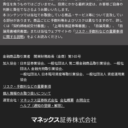
責任を負うものではございません。投資にかかる最終決定は、お客様ご自身の
判断と責任でなさるようお願いいたします。
本コンテンツでは当社でお取扱している商品・サービス等について言及してい
る部分があります。商品ごとに手数料等およびリスクは異なりますので、詳し
くは「契約締結前交付書面」、「上場有価証券等書面」、「目論見書」、「目
論見書補完書面」または当社ウェブサイトの「
リスク・手数料などの重要事項
に関する説明
」をよくお読みください。
金融商品取引業者 関東財務局長（金商）第165号
日本証券業協会、一般社団法人 第二種金融商品取引業協会、一般社
団法人 金融先物取引業協会、
一般社団法人 日本暗号資産等取引業協会、一般社団法人 資産運用業
協会
リスク・手数料などの重要事項
個人情報のお取り扱いについて
マネックス証券株式会社
会社概要
お問合せ
ヘルプ（通知の登録・解除）