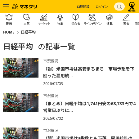
口座開設
ログイン
新着
人気
マーケット
特集
初心者
ライフデザイン
連載
著者
商
HOME
日経平均
日経平均
の記事一覧
市況概況
（朝）米国市場は高安まちまち 市場予想を下
回った雇用統...
2026/07/03
市況概況
（まとめ）日経平均は1,741円安の68,733円で4
営業日ぶりに...
2026/07/02
市況概況
（朝）米国市場は3指数とも下落 雇用統計の