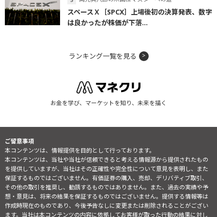
スペースＸ［SPCX］上場後初の決算発表、数字
は良かったが株価が下落...
ランキング一覧を見る
お金を学び、マーケットを知り、未来を描く
ご留意事項
本コンテンツは、情報提供を目的として行っております。
本コンテンツは、当社や当社が信頼できると考える情報源から提供されたもの
を提供していますが、当社はその正確性や完全性について意見を表明し、また
保証するものではございません。有価証券の購入、売却、デリバティブ取引、
その他の取引を推奨し、勧誘するものではありません。また、過去の実績や予
想・意見は、将来の結果を保証するものではございません。提供する情報等は
作成時現在のものであり、今後予告なしに変更または削除されることがござい
ます。当社は本コンテンツの内容に依拠してお客様が取った行動の結果に対し