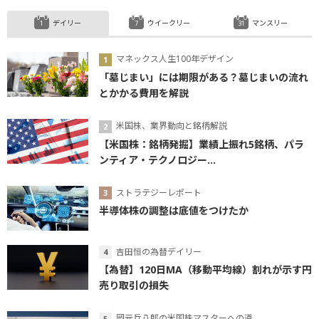
デイリー
ウイークリー
マンスリー
マネックス人生100年デザイン
「墓じまい」には期限がある？墓じまいの流れ
とかかる費用を解説
米国株、業界動向と銘柄解説
【米国株：銘柄発掘】業績上振れ5銘柄、パラ
ンティア・テクノロジー...
ストラテジーレポート
半導体株の調整は底値をつけたか
吉田恒の為替デイリー
【為替】120日MA（移動平均線）割れが示す円
売り取引の損失
岡元兵八郎の米国株マスターへの道