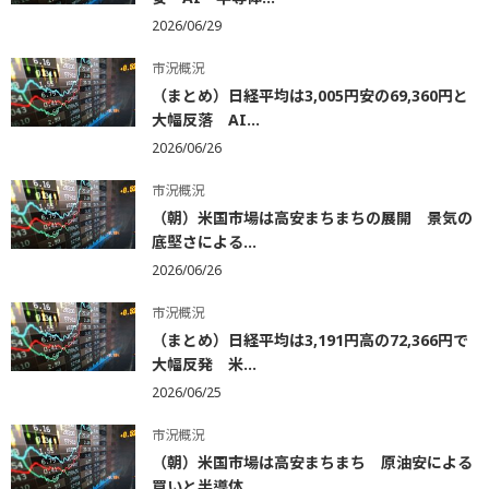
2026/06/29
市況概況
（まとめ）日経平均は3,005円安の69,360円と
大幅反落 AI...
2026/06/26
市況概況
（朝）米国市場は高安まちまちの展開 景気の
底堅さによる...
2026/06/26
市況概況
（まとめ）日経平均は3,191円高の72,366円で
大幅反発 米...
2026/06/25
市況概況
（朝）米国市場は高安まちまち 原油安による
買いと半導体...