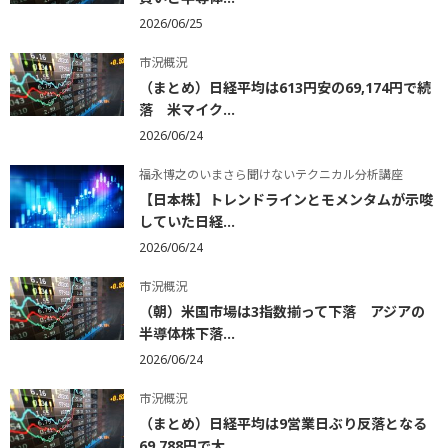
2026/06/25
市況概況
（まとめ）日経平均は613円安の69,174円で続
落 米マイク...
2026/06/24
福永博之のいまさら聞けないテクニカル分析講座
【日本株】トレンドラインとモメンタムが示唆
していた日経...
2026/06/24
市況概況
（朝）米国市場は3指数揃って下落 アジアの
半導体株下落...
2026/06/24
市況概況
（まとめ）日経平均は9営業日ぶり反落となる
69,788円で大...