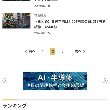
2026/07/16
市況概況
（まとめ）日経平均は1,008円高の68,751円で
続伸 ASML決...
2026/07/15
...
前へ
1
2
3
次へ
ランキング