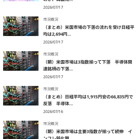
2026/07/17
市況概況
（まとめ）米国市場の下落の流れを受け日経平
均は2,694円...
2026/07/17
市況概況
（朝）米国市場は3指数揃って下落 半導体関
連銘柄の下落...
2026/07/17
市況概況
（まとめ）日経平均は1,915円安の66,835円で
反落 半導体...
2026/07/16
市況概況
（朝）米国市場は主要3指数が揃って続伸 イ
ンフレ鈍化期...