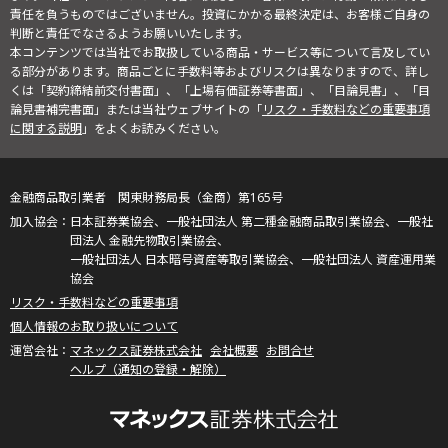
責任を負うものではございません。投資にかかる最終決定は、お客様ご自身の
判断と責任でなさるようお願いいたします。
本コンテンツでは当社でお取扱している商品・サービス等について言及してい
る部分があります。商品ごとに手数料等およびリスクは異なりますので、詳し
くは「契約締結前交付書面」、「上場有価証券等書面」、「目論見書」、「目
論見書補完書面」または当社ウェブサイトの「
リスク・手数料などの重要事項
に関する説明
」をよくお読みください。
金融商品取引業者 関東財務局長（金商）第165号
日本証券業協会、一般社団法人 第二種金融商品取引業協会、一般社
団法人 金融先物取引業協会、
一般社団法人 日本暗号資産等取引業協会、一般社団法人 資産運用業
協会
リスク・手数料などの重要事項
個人情報のお取り扱いについて
マネックス証券株式会社
会社概要
お問合せ
ヘルプ（通知の登録・解除）