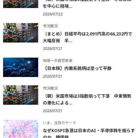
を中心に相場...
2026/07/22
市況概況
（まとめ）日経平均は2,091円高の66,232円で
大幅反発 半...
2026/07/21
相場一点喜怒哀楽
【日本株】内需系銘柄は至って平静
2026/07/21
市況概況
（朝）米国市場は3指数揃って下落 中東情勢
の悪化による...
2026/07/21
いま、注目のテーマ
なぜKOSPI急落は日本のAI・半導体株を揺らす
のか、韓国発...