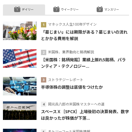
デイリー
ウイークリー
マンスリー
マネックス人生100年デザイン
「墓じまい」には期限がある？墓じまいの流れ
とかかる費用を解説
米国株、業界動向と銘柄解説
【米国株：銘柄発掘】業績上振れ5銘柄、パラ
ンティア・テクノロジー...
ストラテジーレポート
半導体株の調整は底値をつけたか
岡元兵八郎の米国株マスターへの道
スペースＸ［SPCX］上場後初の決算発表、数字
は良かったが株価が下落...
モトリーフール米国株情報