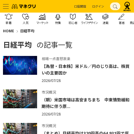
口座開設
ログイン
新着
人気
マーケット
特集
初心者
ライフデザイン
連載
著者
商
HOME
日経平均
日経平均
の記事一覧
相場一点喜怒哀楽
【為替・日本株】米ドル／円のじり高は、株買
いの主要因か
2026/07/28
市況概況
（朝）米国市場は高安まちまち 中東情勢緩和
期待に伴う原...
2026/07/28
市況概況
（まとめ）日経平均は320円高の64,931円で反