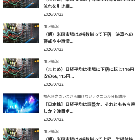
流れを引き継...
2026/07/23
市況概況
（朝）米国市場は3指数揃って下落 決算への
警戒や中東情...
2026/07/23
市況概況
（まとめ）日経平均は後場に下落に転じ116円
安の66,115円...
2026/07/22
福永博之のいまさら聞けないテクニカル分析講座
【日本株】日経平均は調整か、それとももち直
しか？注目ポ...
2026/07/22
市況概況
（朝）米国市場は3指数揃って上昇 半導体株