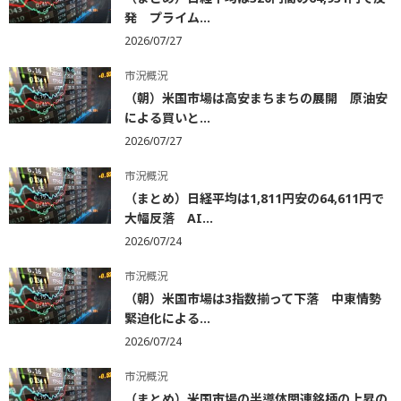
発 プライム...
2026/07/27
市況概況
（朝）米国市場は高安まちまちの展開 原油安
による買いと...
2026/07/27
市況概況
（まとめ）日経平均は1,811円安の64,611円で
大幅反落 AI...
2026/07/24
市況概況
（朝）米国市場は3指数揃って下落 中東情勢
緊迫化による...
2026/07/24
市況概況
（まとめ）米国市場の半導体関連銘柄の上昇の