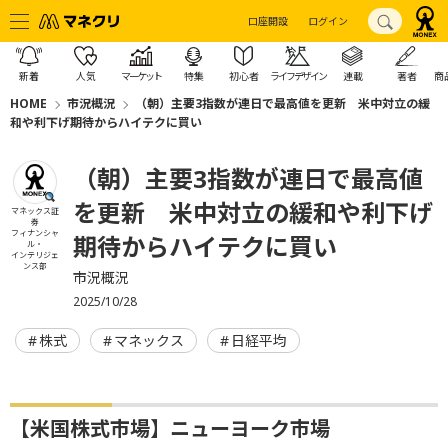
口座開設
ログイン
新着
人気
マーケット
特集
初心者
ライフデザイン
連載
著者
商
HOME
市況概況
（朝）主要3指数が連日で最高値を更新 米中対立の緩
和や利下げ期待からハイテクに買い
（朝）主要3指数が連日で最高値
を更新 米中対立の緩和や利下げ
マネックス証
券
フィナンシャ
期待からハイテクに買い
ル・
インテリジェ
ンス部
市況概況
2025/10/28
株式
マネックス
日経平均
【米国株式市場】ニューヨーク市場