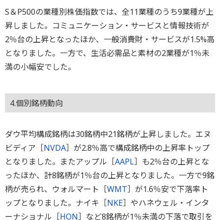
S＆P500の業種別株価指数では、全11業種のうち9業種が上
昇しました。コミュニケーション・サービスと情報技術が
2％台の上昇となったほか、一般消費財・サービスが1.5%高
となりました。一方で、生活必需品と素材の2業種が1％未
満の小幅安でした。
4.個別銘柄動向
ダウ平均構成銘柄は30銘柄中21銘柄が上昇しました。エヌ
ビディア［
NVDA
］が2.8％高で構成銘柄中の上昇率トップ
となりました。またアップル［
AAPL
］も2％台の上昇とな
ったほか、計8銘柄が1％台の上昇となりました。一方で9銘
柄が売られ、ウォルマート［
WMT
］が1.6％安で下落率ト
ップとなりました。ナイキ［
NKE
］やハネウェル・インタ
ーナショナル［
HON
］など8銘柄が1％未満の下落で取引を