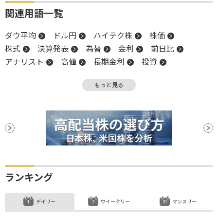
関連用語一覧
ダウ平均
ドル円
ハイテク株
株価
株式
決算発表
為替
金利
前日比
アナリスト
高値
長期金利
投資
米連邦準備制度理事会
底堅い
米国株
嫌気
もっと見る
業種別株価指数
NASDAQ
上値
FRB
株価指数
決算
底
続伸
利下げ
ランキング
デイリー
ウイークリー
マンスリー