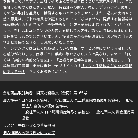
を提供していますが、当社はその正確性や完全性について意見を表明し、また
保証するものではございません。有価証券の購入、売却、デリバティブ取引、
その他の取引を推奨し、勧誘するものではありません。また、過去の実績や予
想・意見は、将来の結果を保証するものではございません。提供する情報等は
作成時現在のものであり、今後予告なしに変更または削除されることがござい
ます。当社は本コンテンツの内容に依拠してお客様が取った行動の結果に対し
責任を負うものではございません。投資にかかる最終決定は、お客様ご自身の
判断と責任でなさるようお願いいたします。
本コンテンツでは当社でお取扱している商品・サービス等について言及してい
る部分があります。商品ごとに手数料等およびリスクは異なりますので、詳し
くは「契約締結前交付書面」、「上場有価証券等書面」、「目論見書」、「目
論見書補完書面」または当社ウェブサイトの「
リスク・手数料などの重要事項
に関する説明
」をよくお読みください。
金融商品取引業者 関東財務局長（金商）第165号
日本証券業協会、一般社団法人 第二種金融商品取引業協会、一般社
団法人 金融先物取引業協会、
一般社団法人 日本暗号資産等取引業協会、一般社団法人 資産運用業
協会
リスク・手数料などの重要事項
個人情報のお取り扱いについて