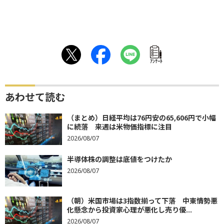
ｱﾝｹｰﾄ
あわせて読む
（まとめ）日経平均は76円安の65,606円で小幅
に続落 来週は米物価指標に注目
2026/08/07
半導体株の調整は底値をつけたか
2026/08/07
（朝）米国市場は3指数揃って下落 中東情勢悪
化懸念から投資家心理が悪化し売り優...
2026/08/07