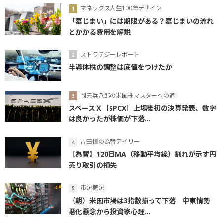
マネックス人生100年デザイン
「墓じまい」には期限がある？墓じまいの流れ
とかかる費用を解説
ストラテジーレポート
半導体株の調整は底値をつけたか
岡元兵八郎の米国株マスターへの道
スペースＸ［SPCX］上場後初の決算発表、数字
は良かったが株価が下落...
吉田恒の為替デイリー
【為替】120日MA（移動平均線）割れが示す円
売り取引の損失
市況概況
（朝）米国市場は3指数揃って下落 中東情勢
悪化懸念から投資家心理...