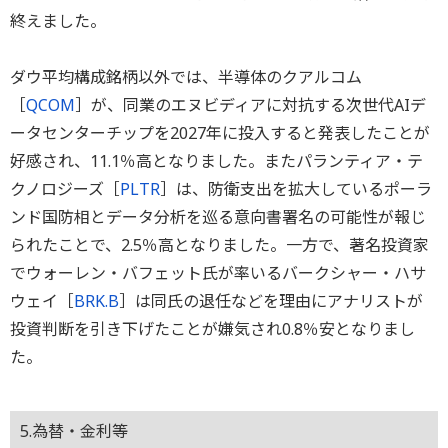
終えました。
ダウ平均構成銘柄以外では、半導体のクアルコム
［
QCOM
］が、同業のエヌビディアに対抗する次世代AIデ
ータセンターチップを2027年に投入すると発表したことが
好感され、11.1％高となりました。またパランティア・テ
クノロジーズ［
PLTR
］は、防衛支出を拡大しているポーラ
ンド国防相とデータ分析を巡る意向書署名の可能性が報じ
られたことで、2.5％高となりました。一方で、著名投資家
でウォーレン・バフェット氏が率いるバークシャー・ハサ
ウェイ［
BRK.B
］は同氏の退任などを理由にアナリストが
投資判断を引き下げたことが嫌気され0.8％安となりまし
た。
5.為替・金利等