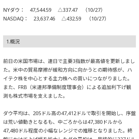
NYダウ： 47,544.59 △337.47 （10/27）
NASDAQ： 23,637.46 △432.59 （10/27）
1.概況
前日の米国市場は、連日で主要3指数が最高値を更新しまし
た。米中の貿易摩擦が緩和方向に向かうとの期待感が、ハ
イテク株を中心とする主力株への買いにつながりました。
また、FRB（米連邦準備制度理事会）による追加利下げ観
測も株式市場を支えました。
ダウ平均は、205ドル高の47,412ドルで取引を開始し、序盤
は荒い値動きとなるも、中ごろからは47,380ドルから
47,480ドル程度の小幅なレンジでの推移となりました。終