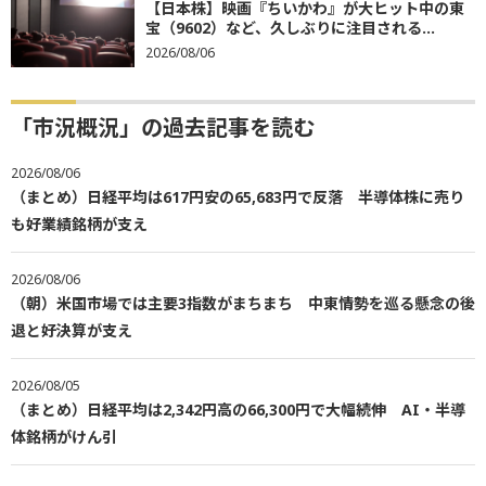
【日本株】映画『ちいかわ』が大ヒット中の東
宝（9602）など、久しぶりに注目される...
2026/08/06
「市況概況」の過去記事を読む
2026/08/06
（まとめ）日経平均は617円安の65,683円で反落 半導体株に売り
も好業績銘柄が支え
2026/08/06
（朝）米国市場では主要3指数がまちまち 中東情勢を巡る懸念の後
退と好決算が支え
2026/08/05
（まとめ）日経平均は2,342円高の66,300円で大幅続伸 AI・半導
体銘柄がけん引