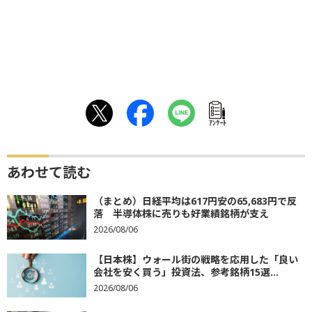
ｱﾝｹｰﾄ
あわせて読む
（まとめ）日経平均は617円安の65,683円で反
落 半導体株に売りも好業績銘柄が支え
2026/08/06
【日本株】ウォール街の戦略を応用した「良い
会社を安く買う」投資法、参考銘柄15選...
2026/08/06