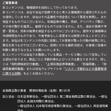
ご留意事項
本コンテンツは、情報提供を目的として行っております。
本コンテンツは、当社や当社が信頼できると考える情報源から提供されたもの
を提供していますが、当社はその正確性や完全性について意見を表明し、また
保証するものではございません。有価証券の購入、売却、デリバティブ取引、
その他の取引を推奨し、勧誘するものではありません。また、過去の実績や予
想・意見は、将来の結果を保証するものではございません。提供する情報等は
作成時現在のものであり、今後予告なしに変更または削除されることがござい
ます。当社は本コンテンツの内容に依拠してお客様が取った行動の結果に対し
責任を負うものではございません。投資にかかる最終決定は、お客様ご自身の
判断と責任でなさるようお願いいたします。
本コンテンツでは当社でお取扱している商品・サービス等について言及してい
る部分があります。商品ごとに手数料等およびリスクは異なりますので、詳し
くは「契約締結前交付書面」、「上場有価証券等書面」、「目論見書」、「目
論見書補完書面」または当社ウェブサイトの「
リスク・手数料などの重要事項
に関する説明
」をよくお読みください。
金融商品取引業者 関東財務局長（金商）第165号
日本証券業協会、一般社団法人 第二種金融商品取引業協会、一般社
団法人 金融先物取引業協会、
一般社団法人 日本暗号資産等取引業協会、一般社団法人 資産運用業
協会