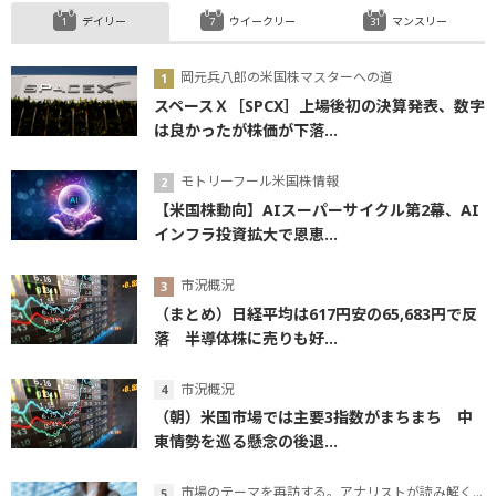
デイリー
ウイークリー
マンスリー
岡元兵八郎の米国株マスターへの道
スペースＸ［SPCX］上場後初の決算発表、数字
は良かったが株価が下落...
モトリーフール米国株情報
【米国株動向】AIスーパーサイクル第2幕、AI
インフラ投資拡大で恩恵...
市況概況
（まとめ）日経平均は617円安の65,683円で反
落 半導体株に売りも好...
市況概況
（朝）米国市場では主要3指数がまちまち 中
東情勢を巡る懸念の後退...
市場のテーマを再訪する。アナリストが読み解くテーマの本質