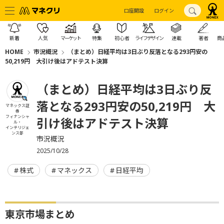
口座開設
ログイン
新着
人気
マーケット
特集
初心者
ライフデザイン
連載
著者
商
HOME
市況概況
（まとめ）日経平均は3日ぶり反落となる293円安の
50,219円 大引け後はアドテスト決算
（まとめ）日経平均は3日ぶり反
落となる293円安の50,219円 大
マネックス証
券
フィナンシャ
引け後はアドテスト決算
ル・
インテリジェ
ンス部
市況概況
2025/10/28
株式
マネックス
日経平均
東京市場まとめ