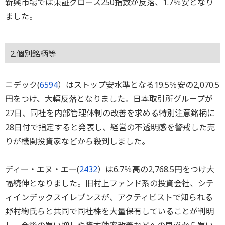
新興市場では東証グロース250指数が反落、1.7％安となり
ました。
2.個別銘柄等
ニデック(
6594
）はストップ安水準となる19.5％安の2,070.5
円をつけ、大幅反落となりました。日本取引所グループが
27日、同社を内部管理体制の改善を求める特別注意銘柄に
28日付で指定すると発表し、経営の不透明感を警戒した売
りが機関投資家などから殺到しました。
ディー・エヌ・エー(
2432
）は6.7％高の2,768.5円をつけ大
幅続伸となりました。旧村上ファンド系の投資会社、シテ
ィインデックスイレブンスが、アクティビストで知られる
野村絢氏らと共同で同社株を大量保有していることが判明