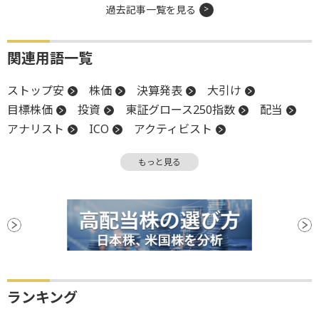
過去記事一覧を見る
関連用語一覧
ストップ安
株価
決算発表
大引け
目標株価
投資
東証グロース250指数
配当
アナリスト
ICO
アクティビスト
インデックス
売上高
円安
上方修正
もっと見る
コンファレンスボード消費者信頼感指数
消費者信頼感指数
新興市場
反落
引け
営業利益
機関投資家
決算
後場
材料
前引け
続伸
ファンド
安値
ランキング