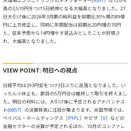
水環境エンジニアリングのメタウォーター(
9551
）は12.0％
高の3,510円をつけ5日続伸となる大幅高となりました。27
日大引け後に2026年3月期の純利益を前期比30％増の89億
円に上方修正し、同時に年間配当は前期比20円増の70円
と、従来予想から14円増やす見込みとしたことが好感さ
れ、大幅高となりました。
VIEW POINT: 明日への視点
日経平均は293円安をつけ3日ぶりに反落となりました。い
ったん小休止も、節目の5万円台は維持して取引を終えまし
た。明日の材料には、大引け後に予定されるアドバンテス
ト(
6857
）の決算発表に注目が集まります。米国市場では、
ペイパル・ホールディングス［
PYPL
］やビザ［
V
］などの
金融セクターの決算が予定されるほか、10月のコンファレ