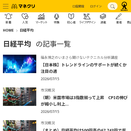
口座開設
ログイン
新着
人気
マーケット
特集
初心者
ライフデザイン
連載
著者
商
HOME
日経平均
日経平均
の記事一覧
福永博之のいまさら聞けないテクニカル分析講座
【日本株】トレンドラインのサポートが続くか
注目の週
2026/07/15
市況概況
（朝）米国市場は3指数揃って上昇 CPIの伸び
が縮小し利上...
2026/07/15
市況概況
（まとめ）日経平均は500円高の67,743円で反