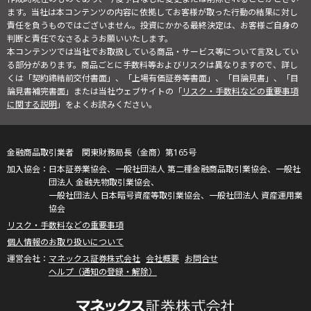
ます。当社は本コンテンツの内容に依拠してお客様が取った行動の結果に対し
責任を負うものではございません。投資にかかる最終決定は、お客様ご自身の
判断と責任でなさるようお願いいたします。
本コンテンツでは当社でお取扱している商品・サービス等について言及してい
る部分があります。商品ごとに手数料等およびリスクは異なりますので、詳し
くは「契約締結前交付書面」、「上場有価証券等書面」、「目論見書」、「目
論見書補完書面」または当社ウェブサイトの「
リスク・手数料などの重要事項
に関する説明
」をよくお読みください。
金融商品取引業者 関東財務局長（金商）第165号
日本証券業協会、一般社団法人 第二種金融商品取引業協会、一般社
団法人 金融先物取引業協会、
一般社団法人 日本暗号資産等取引業協会、一般社団法人 資産運用業
協会
リスク・手数料などの重要事項
個人情報のお取り扱いについて
マネックス証券株式会社
会社概要
お問合せ
ヘルプ（通知の登録・解除）