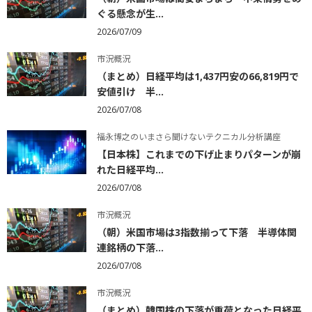
ぐる懸念が生...
2026/07/09
市況概況
（まとめ）日経平均は1,437円安の66,819円で
安値引け 半...
2026/07/08
福永博之のいまさら聞けないテクニカル分析講座
【日本株】これまでの下げ止まりパターンが崩
れた日経平均...
2026/07/08
市況概況
（朝）米国市場は3指数揃って下落 半導体関
連銘柄の下落...
2026/07/08
市況概況
（まとめ）韓国株の下落が重荷となった日経平