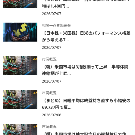
均は1,480円...
2026/07/07
相場一点喜怒哀楽
【日本株・米国株】日米のパフォーマンス格差
から考える7...
2026/07/07
市況概況
（朝）米国市場は3指数揃って上昇 半導体関
連銘柄が上昇...
2026/07/07
市況概況
（まとめ）日経平均は終盤持ち直すも小幅安の
69,737円で反...
2026/07/06
市況概況
（朝）米国市場は独立記念日の振替休日で休