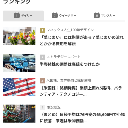
ランキング
デイリー
ウイークリー
マンスリー
マネックス人生100年デザイン
「墓じまい」には期限がある？墓じまいの流れ
とかかる費用を解説
ストラテジーレポート
半導体株の調整は底値をつけたか
米国株、業界動向と銘柄解説
【米国株：銘柄発掘】業績上振れ5銘柄、パラ
ンティア・テクノロジー...
市況概況
（まとめ）日経平均は76円安の65,606円で小幅
に続落 来週は米物価指...