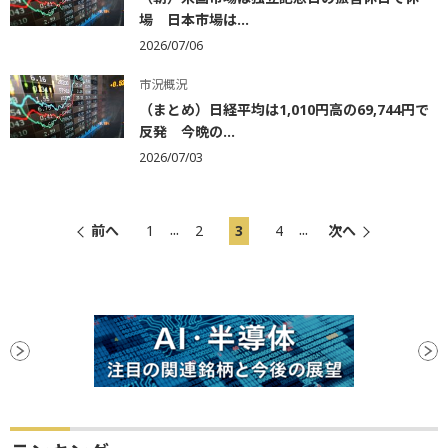
場 日本市場は...
2026/07/06
市況概況
（まとめ）日経平均は1,010円高の69,744円で
反発 今晩の...
2026/07/03
...
...
前へ
1
2
3
4
次へ