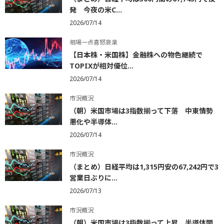
発 今夜の米C...
2026/07/14
相場一点喜怒哀楽
【日本株・米国株】金融株への物色継続で
TOPIXが相対優位...
2026/07/14
市況概況
（朝）米国市場は3指数揃って下落 中東情勢
悪化や半導体...
2026/07/14
市況概況
（まとめ）日経平均は1,315円安の67,242円で3
営業日ぶりに...
2026/07/13
市況概況
（朝）米国市場は3指数揃って上昇 半導体関