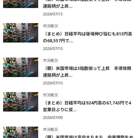
連銘柄が上昇...
2026/07/13
市況概況
（まとめ）日経平均は後場伸び悩むも813円高
の68,557円で...
2026/07/10
市況概況
（朝）米国市場は3指数揃って上昇 半導体関
連銘柄が上昇...
2026/07/10
市況概況
（まとめ）日経平均は924円高の67,743円で4
営業日ぶりに反...
2026/07/09
市況概況
（朝）米国市場は高安まちまち 中東情勢をめ