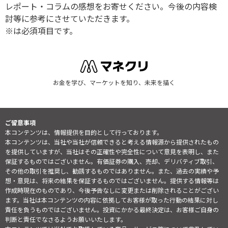
レポート・コラムの感想をお寄せください。今後の内容検
討等に参考にさせていただきます。
※は必須項目です。
お金を学び、マーケットを知り、未来を描く
ご留意事項
本コンテンツは、情報提供を目的として行っております。
本コンテンツは、当社や当社が信頼できると考える情報源から提供されたもの
を提供していますが、当社はその正確性や完全性について意見を表明し、また
保証するものではございません。有価証券の購入、売却、デリバティブ取引、
その他の取引を推奨し、勧誘するものではありません。また、過去の実績や予
想・意見は、将来の結果を保証するものではございません。提供する情報等は
作成時現在のものであり、今後予告なしに変更または削除されることがござい
ます。当社は本コンテンツの内容に依拠してお客様が取った行動の結果に対し
責任を負うものではございません。投資にかかる最終決定は、お客様ご自身の
判断と責任でなさるようお願いいたします。