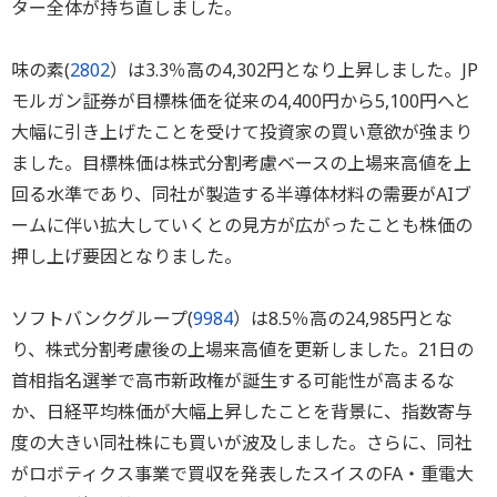
ター全体が持ち直しました。
味の素(
2802
）は3.3％高の4,302円となり上昇しました。JP
モルガン証券が目標株価を従来の4,400円から5,100円へと
大幅に引き上げたことを受けて投資家の買い意欲が強まり
ました。目標株価は株式分割考慮ベースの上場来高値を上
回る水準であり、同社が製造する半導体材料の需要がAIブ
ームに伴い拡大していくとの見方が広がったことも株価の
押し上げ要因となりました。
ソフトバンクグループ(
9984
）は8.5％高の24,985円とな
り、株式分割考慮後の上場来高値を更新しました。21日の
首相指名選挙で高市新政権が誕生する可能性が高まるな
か、日経平均株価が大幅上昇したことを背景に、指数寄与
度の大きい同社株にも買いが波及しました。さらに、同社
がロボティクス事業で買収を発表したスイスのFA・重電大