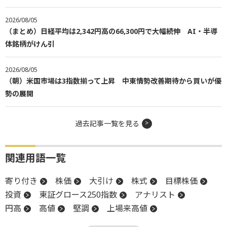
2026/08/05
（まとめ）日経平均は2,342円高の66,300円で大幅続伸 AI・半導
体銘柄がけん引
2026/08/05
（朝）米国市場は3指数揃って上昇 中東情勢改善期待から買いが優
勢の展開
過去記事一覧を見る
関連用語一覧
寄り付き
株価
大引け
株式
目標株価
投資
東証グロース250指数
アナリスト
円高
高値
堅調
上場来高値
日経平均株価
米国株
リスク
暗号資産