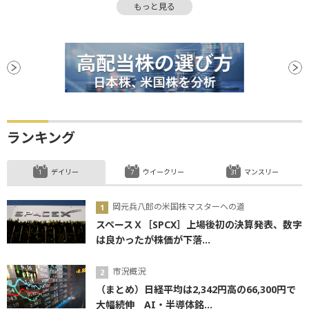
もっと見る
新興市場
信用リスク
前場
投資家心理
反発
引け
物色
株式分割
決算
後場
材料
上場
ステーブルコイン
買収
ランキング
デイリー
ウイークリー
マンスリー
岡元兵八郎の米国株マスターへの道
スペースＸ［SPCX］上場後初の決算発表、数字
は良かったが株価が下落...
市況概況
（まとめ）日経平均は2,342円高の66,300円で
大幅続伸 AI・半導体銘...