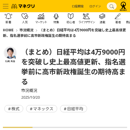
口座開設
ログイン
新着
人気
マーケット
特集
初心者
ライフデザイン
連載
著者
商
HOME
市況概況
（まとめ）日経平均は4万9000円を突破し史上最高値更
新、指名選挙前に高市新政権誕生の期待高まる
（まとめ）日経平均は4万9000円
を突破し史上最高値更新、指名選
松嶋 真倫
挙前に高市新政権誕生の期待高ま
る
市況概況
2025/10/20
株式
マネックス
日経平均