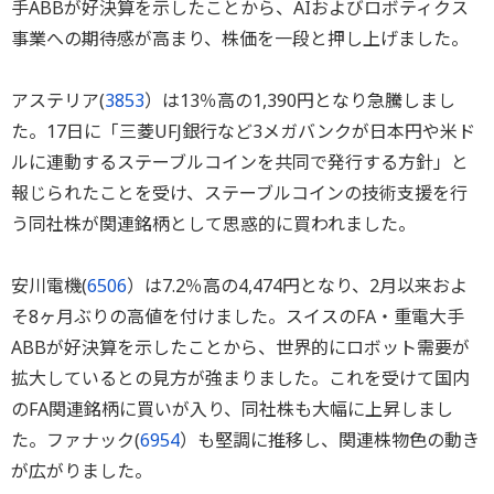
手ABBが好決算を示したことから、AIおよびロボティクス
事業への期待感が高まり、株価を一段と押し上げました。
アステリア(
3853
）は13％高の1,390円となり急騰しまし
た。17日に「三菱UFJ銀行など3メガバンクが日本円や米ド
ルに連動するステーブルコインを共同で発行する方針」と
報じられたことを受け、ステーブルコインの技術支援を行
う同社株が関連銘柄として思惑的に買われました。
安川電機(
6506
）は7.2％高の4,474円となり、2月以来およ
そ8ヶ月ぶりの高値を付けました。スイスのFA・重電大手
ABBが好決算を示したことから、世界的にロボット需要が
拡大しているとの見方が強まりました。これを受けて国内
のFA関連銘柄に買いが入り、同社株も大幅に上昇しまし
た。ファナック(
6954
）も堅調に推移し、関連株物色の動き
が広がりました。