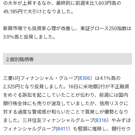
の大半が上昇するなか、最終的に前週末比1,603円高の
49,185円で大引けとなりました。
新興市場でも投資家心理が改善し、東証グロース250指数は
3.0％高と反発しました。
2.個別銘柄等
三菱UFJフィナンシャル・グループ(
8306
）は4.1％高の
2,325円となり反発しました。16日に米地銀2行が不正融資
をめぐる訴訟を起こしていたことが伝わり、前週には国内
銀行株全体にも売りが波及していましたが、信用リスクに
対する過度な警戒感が和らいだことで買戻しが優勢となり
ました。三井住友フィナンシャルグループ(
8316
）やみずほ
フィナンシャルグループ(
8411
）も堅調に推移し、銀行セク