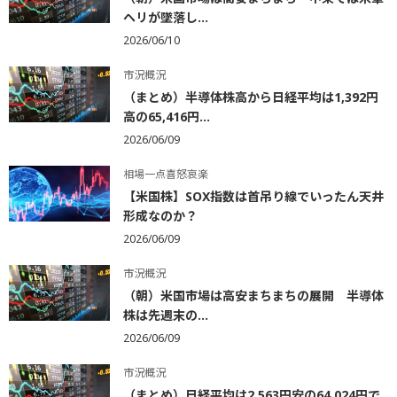
ヘリが墜落し...
2026/06/10
市況概況
（まとめ）半導体株高から日経平均は1,392円
高の65,416円...
2026/06/09
相場一点喜怒哀楽
【米国株】SOX指数は首吊り線でいったん天井
形成なのか？
2026/06/09
市況概況
（朝）米国市場は高安まちまちの展開 半導体
株は先週末の...
2026/06/09
市況概況
（まとめ）日経平均は2,563円安の64,024円で