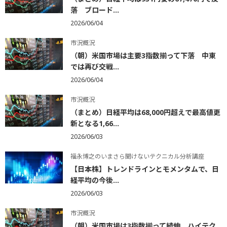
落 ブロード...
2026/06/04
市況概況
（朝）米国市場は主要3指数揃って下落 中東
では再び交戦...
2026/06/04
市況概況
（まとめ）日経平均は68,000円超えで最高値更
新となる1,66...
2026/06/03
福永博之のいまさら聞けないテクニカル分析講座
【日本株】トレンドラインとモメンタムで、日
経平均の今後...
2026/06/03
市況概況
（朝）米国市場は3指数揃って続伸 ハイテク