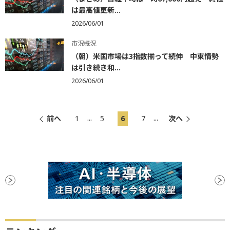
は最高値更新...
2026/06/01
市況概況
（朝）米国市場は3指数揃って続伸 中東情勢
は引き続き和...
2026/06/01
...
...
前へ
1
5
6
7
次へ