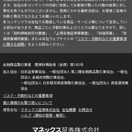
ます。当社は本コンテンツの内容に依拠してお客様が取った行動の結果に対し
責任を負うものではございません。投資にかかる最終決定は、お客様ご自身の
判断と責任でなさるようお願いいたします。
本コンテンツでは当社でお取扱している商品・サービス等について言及してい
る部分があります。商品ごとに手数料等およびリスクは異なりますので、詳し
くは「契約締結前交付書面」、「上場有価証券等書面」、「目論見書」、「目
論見書補完書面」または当社ウェブサイトの「
リスク・手数料などの重要事項
に関する説明
」をよくお読みください。
金融商品取引業者 関東財務局長（金商）第165号
日本証券業協会、一般社団法人 第二種金融商品取引業協会、一般社
団法人 金融先物取引業協会、
一般社団法人 日本暗号資産等取引業協会、一般社団法人 資産運用業
協会
リスク・手数料などの重要事項
個人情報のお取り扱いについて
マネックス証券株式会社
会社概要
お問合せ
ヘルプ（通知の登録・解除）