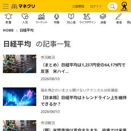
口座開設
ログイン
新着
人気
マーケット
特集
初心者
ライフデザイン
連載
著者
商
HOME
日経平均
日経平均
の記事一覧
市況概況
（まとめ）日経平均は1,237円安の64,179円で
反落 米ハイ...
2026/06/10
福永博之のいまさら聞けないテクニカル分析講座
【日本株】日経平均はトレンドライン上を維持
できるか？
2026/06/10
市況概況
（朝）米国市場は高安まちまち 中東では米軍