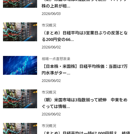
株の上昇が相...
2026/06/03
市況概況
（まとめ）日経平均は3営業日ぶりの反落とな
る200円安の66...
2026/06/02
相場一点喜怒哀楽
【日本株・米国株】日経平均株価：当面は7万
円水準がター...
2026/06/02
市況概況
（朝）米国市場は3指数揃って続伸 中東をめ
ぐっては情報...
2026/06/02
市況概況
（まとめ）日経平均は一時67,000円超え 終値