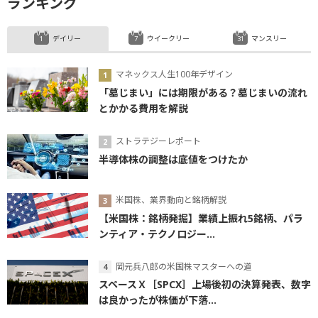
ランキング
デイリー
ウイークリー
マンスリー
マネックス人生100年デザイン
「墓じまい」には期限がある？墓じまいの流れ
とかかる費用を解説
ストラテジーレポート
半導体株の調整は底値をつけたか
米国株、業界動向と銘柄解説
【米国株：銘柄発掘】業績上振れ5銘柄、パラ
ンティア・テクノロジー...
岡元兵八郎の米国株マスターへの道
スペースＸ［SPCX］上場後初の決算発表、数字
は良かったが株価が下落...