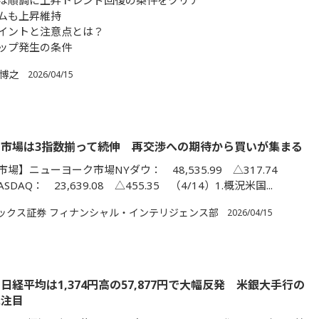
は順調に上昇トレンド回復の条件をクリア
ムも上昇維持
イントと注意点とは？
ップ発生の条件
 博之
2026/04/15
市場は3指数揃って続伸 再交渉への期待から買いが集まる
場】ニューヨーク市場NYダウ： 48,535.99 △317.74
SDAQ： 23,639.08 △455.35 （4/14）1.概況米国...
ックス証券 フィナンシャル・インテリジェンス部
2026/04/15
日経平均は1,374円高の57,877円で大幅反発 米銀大手行の
に注目