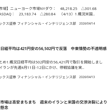
場】ニューヨーク市場NYダウ： 48,218.25 △301.68
SDAQ： 23,183.74 △280.84 （4/13）1.概況米国...
ックス証券 フィナンシャル・インテリジェンス部
2026/04/14
日経平均は421円安の56,502円で反落 中東情勢の不透明感
め1.概況日経平均は502円安の56,421円で取引を開始しまし
ランが先週4月11日-12日にかけ、停戦協議を実...
ックス証券 フィナンシャル・インテリジェンス部
2026/04/13
国市場は高安まちまち 週末のイランと米国の交渉決裂により
に懸念