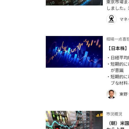
東京市場まと
しました。
マネ
相場一点喜
【日本株】
日経平均
短期的に
が意識
短期的に
ブな材料
東野
市況概況
（朝）米国