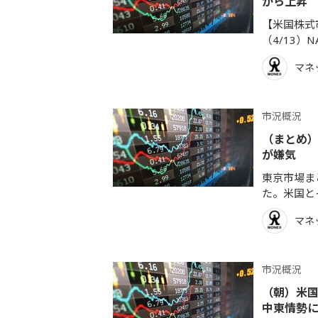
から上昇
【米国株式市
（4/13）NA
マネ
市況概況
（まとめ）
が嫌気
東京市場まと
た。米国とイ
マネ
市況概況
（朝）米
中東情勢