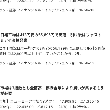
SDAQ： 22,822.42 △187.42 （4/9）1.概況米国市...
ックス証券 フィナンシャル・インテリジェンス部
2026/04/10
日経平均は413円安の55,895円で反落 引け後はファスト
＆アイ決算発表
め1.概況日経平均は108円安の56,199円で反落して取引を開始
日には2,800円以上上昇していたことから、利...
ックス証券 フィナンシャル・インテリジェンス部
2026/04/09
市場は3指数とも全面高 停戦合意により買いが集まるも引
視が必要
場】ニューヨーク市場NYダウ： 47,909.92 △1,325.46
DAQ： 22,635.00 △617.15 （4/8）1.概況米国...