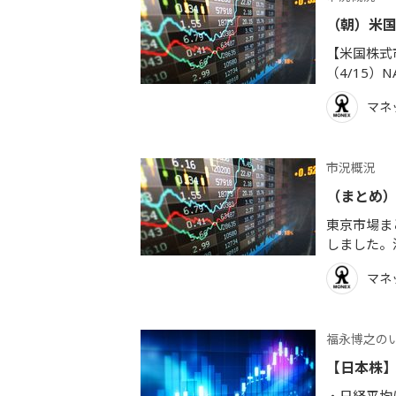
（朝）米
【米国株式市
（4/15）NA
マネ
市況概況
（まとめ）日
東京市場まと
しました。
マネ
福永博之の
【日本株