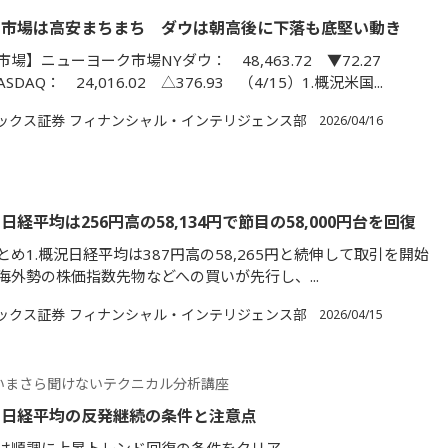
国市場は高安まちまち ダウは朝高後に下落も底堅い動き
場】ニューヨーク市場NYダウ： 48,463.72 ▼72.27
SDAQ： 24,016.02 △376.93 （4/15）1.概況米国...
ックス証券 フィナンシャル・インテリジェンス部
2026/04/16
経平均は256円高の58,134円で節目の58,000円台を回復
め1.概況日経平均は387円高の58,265円と続伸して取引を開始
海外勢の株価指数先物などへの買いが先行し、...
ックス証券 フィナンシャル・インテリジェンス部
2026/04/15
いまさら聞けないテクニカル分析講座
】日経平均の反発継続の条件と注意点