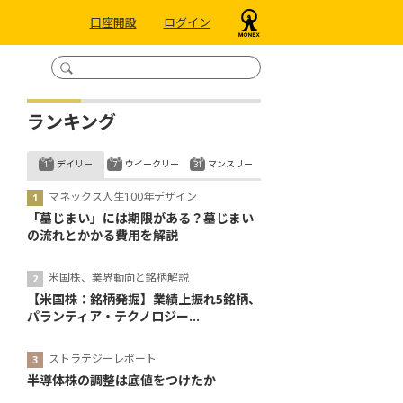
口座開設
ログイン
ランキング
デイリー
ウイークリー
マンスリー
マネックス人生100年デザイン
「墓じまい」には期限がある？墓じまい
の流れとかかる費用を解説
米国株、業界動向と銘柄解説
【米国株：銘柄発掘】業績上振れ5銘柄、
パランティア・テクノロジー...
ストラテジーレポート
半導体株の調整は底値をつけたか