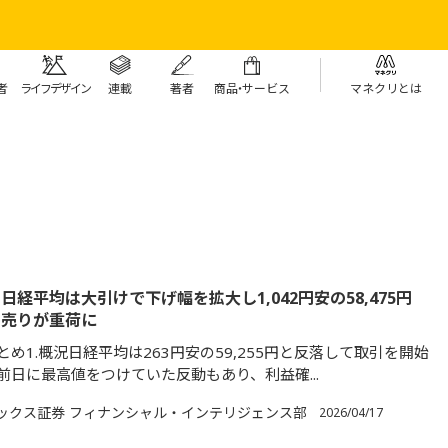
者
ライフデザイン
連載
著者
商
品・
サービス
マネクリとは
日経平均は大引けで下げ幅を拡大し1,042円安の58,475円
の売りが重荷に
め1.概況日経平均は263円安の59,255円と反落して取引を開始
前日に最高値をつけていた反動もあり、利益確...
ックス証券 フィナンシャル・インテリジェンス部
2026/04/17