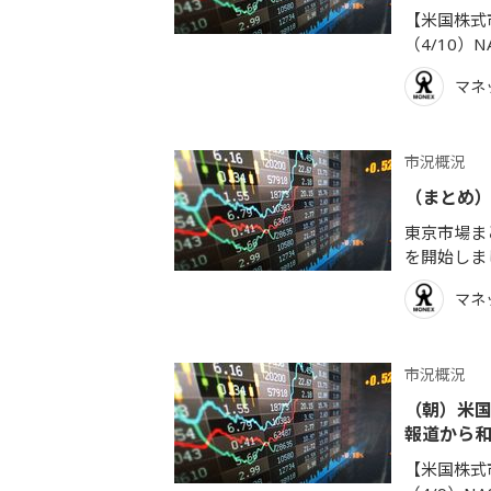
【米国株式市
（4/10）NA
マネ
市況概況
（まとめ）
東京市場まと
を開始しま
マネ
市況概況
（朝）米国
報道から
【米国株式市