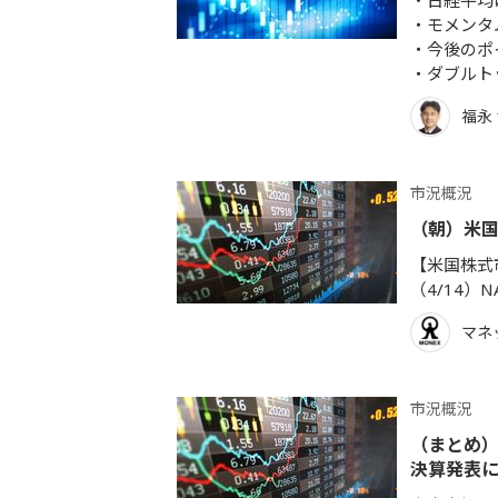
日経平均
モメンタ
今後のポ
ダブルト
福永
市況概況
（朝）米国
【米国株式市
（4/14）NA
マネ
市況概況
（まとめ）
決算発表