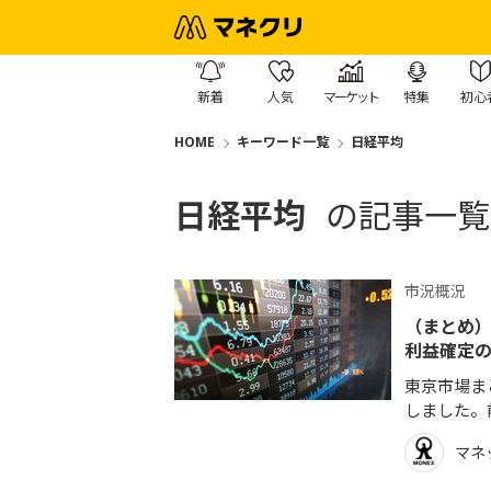
新着
人気
マーケット
特集
初心
HOME
キーワード一覧
日経平均
日経平均
の記事一覧
市況概況
（まとめ）
利益確定
東京市場まと
しました。
マネ