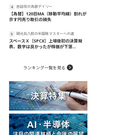
吉田恒の為替デイリー
【為替】120日MA（移動平均線）割れが
示す円売り取引の損失
岡元兵八郎の米国株マスターへの道
スペースＸ［SPCX］上場後初の決算発
表、数字は良かったが株価が下落...
ランキング一覧を見る