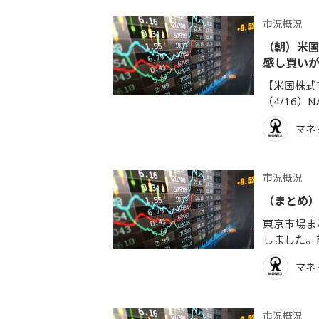
市況概況
（朝）米国
感し買い
【米国株式市
（4/16）NA
マネ
市況概況
（まとめ）
東京市場まと
しました。
マネ
市況概況