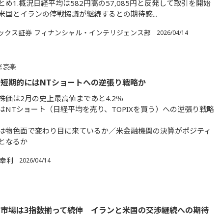
め1.概況日経平均は582円高の57,085円と反発して取引を開始
米国とイランの停戦協議が継続するとの期待感...
ックス証券 フィナンシャル・インテリジェンス部
2026/04/14
怒哀楽
短期的にはNTショートへの逆張り戦略か
株価は2月の史上最高値まであと4.2％
はNTショート（日経平均を売り、TOPIXを買う）への逆張り戦略
は物色面で変わり目に来ているか／米金融機関の決算がポジティ
となるか
 幸利
2026/04/14
市場は3指数揃って続伸 イランと米国の交渉継続への期待