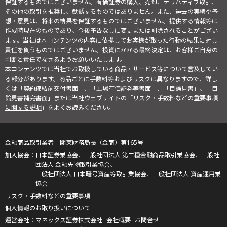
保証するものではございません。有価証券の購入、売却、デリバティブ取引、
その他の取引を推奨し、勧誘するものではありません。また、過去の実績や予
想・意見は、将来の結果を保証するものではございません。提供する情報等は
作成時現在のものであり、今後予告なしに変更または削除されることがござい
ます。当社は本コンテンツの内容に依拠してお客様が取った行動の結果に対し
責任を負うものではございません。投資にかかる最終決定は、お客様ご自身の
判断と責任でなさるようお願いいたします。
本コンテンツでは当社でお取扱している商品・サービス等について言及してい
る部分があります。商品ごとに手数料等およびリスクは異なりますので、詳し
くは「契約締結前交付書面」、「上場有価証券等書面」、「目論見書」、「目
論見書補完書面」または当社ウェブサイトの「
リスク・手数料などの重要事項
に関する説明
」をよくお読みください。
金融商品取引業者 関東財務局長（金商）第165号
日本証券業協会、一般社団法人 第二種金融商品取引業協会、一般社
団法人 金融先物取引業協会、
一般社団法人 日本暗号資産等取引業協会、一般社団法人 資産運用業
協会
リスク・手数料などの重要事項
個人情報のお取り扱いについて
マネックス証券株式会社
会社概要
お問合せ