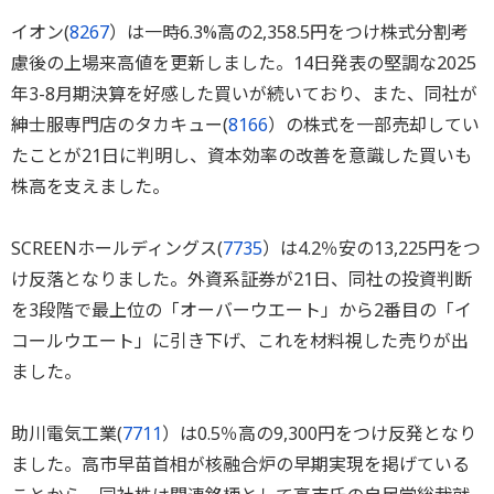
イオン(
8267
）は一時6.3%高の2,358.5円をつけ株式分割考
慮後の上場来高値を更新しました。14日発表の堅調な2025
年3-8月期決算を好感した買いが続いており、また、同社が
紳士服専門店のタカキュー(
8166
）の株式を一部売却してい
たことが21日に判明し、資本効率の改善を意識した買いも
株高を支えました。
SCREENホールディングス(
7735
）は4.2％安の13,225円をつ
け反落となりました。外資系証券が21日、同社の投資判断
を3段階で最上位の「オーバーウエート」から2番目の「イ
コールウエート」に引き下げ、これを材料視した売りが出
ました。
助川電気工業(
7711
）は0.5％高の9,300円をつけ反発となり
ました。高市早苗首相が核融合炉の早期実現を掲げている