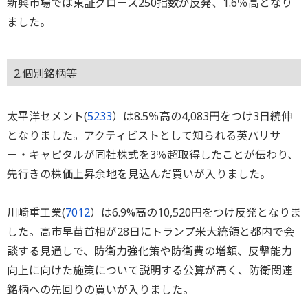
新興市場では東証グロース250指数が反発、1.6％高となり
ました。
2.個別銘柄等
太平洋セメント(
5233
）は8.5％高の4,083円をつけ3日続伸
となりました。アクティビストとして知られる英パリサ
ー・キャピタルが同社株式を3％超取得したことが伝わり、
先行きの株価上昇余地を見込んだ買いが入りました。
川崎重工業(
7012
）は6.9%高の10,520円をつけ反発となりま
した。高市早苗首相が28日にトランプ米大統領と都内で会
談する見通しで、防衛力強化策や防衛費の増額、反撃能力
向上に向けた施策について説明する公算が高く、防衛関連
銘柄への先回りの買いが入りました。