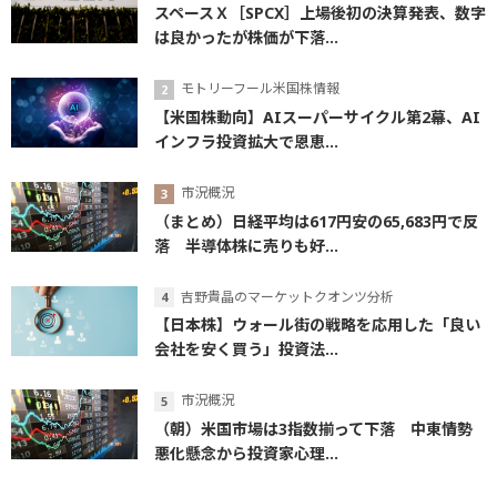
スペースＸ［SPCX］上場後初の決算発表、数字
は良かったが株価が下落...
モトリーフール米国株情報
【米国株動向】AIスーパーサイクル第2幕、AI
インフラ投資拡大で恩恵...
市況概況
（まとめ）日経平均は617円安の65,683円で反
落 半導体株に売りも好...
吉野貴晶のマーケットクオンツ分析
【日本株】ウォール街の戦略を応用した「良い
会社を安く買う」投資法...
市況概況
（朝）米国市場は3指数揃って下落 中東情勢
悪化懸念から投資家心理...