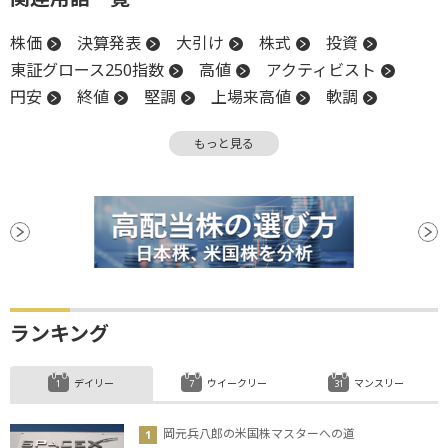
株価
決算発表
大引け
株式
投資
東証グロース250指数
高値
アクティビスト
円安
終値
堅調
上場来高値
軟調
新興市場
前場
反発
反落
引け
もっと見る
株式分割
決算
後場
材料
上場
続伸
安値
ランキング
デイリー
ウイークリー
マンスリー
岡元兵八郎の米国株マスターへの道