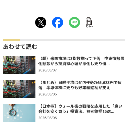
ｱﾝｹｰﾄ
あわせて読む
（朝）米国市場は3指数揃って下落 中東情勢悪
化懸念から投資家心理が悪化し売り優...
2026/08/07
（まとめ）日経平均は617円安の65,683円で反
落 半導体株に売りも好業績銘柄が支え
2026/08/06
【日本株】ウォール街の戦略を応用した「良い
会社を安く買う」投資法、参考銘柄15選...
2026/08/06