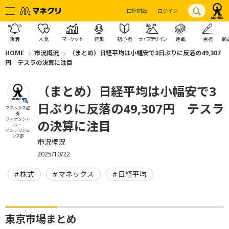
口座開設
ログイン
新着
人気
マーケット
特集
初心者
ライフデザイン
連載
著者
商
HOME
市況概況
（まとめ）日経平均は小幅安で3日ぶりに反落の49,307
円 テスラの決算に注目
（まとめ）日経平均は小幅安で3
日ぶりに反落の49,307円 テスラ
マネックス証
券
フィナンシャ
の決算に注目
ル・
インテリジェ
ンス部
市況概況
2025/10/22
株式
マネックス
日経平均
東京市場まとめ