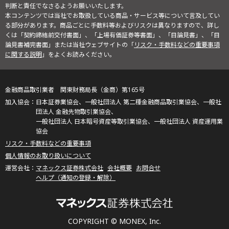
判断と責任でなさるようお願いいたします。
本コンテンツでは当社でお取扱している商品・サービス等について言及してい
る部分があります。商品ごとに手数料等およびリスクは異なりますので、詳し
くは「契約締結前交付書面」、「上場有価証券等書面」、「目論見書」、「目
論見書補完書面」または当社ウェブサイトの「
リスク・手数料などの重要事項
に関する説明
」をよくお読みください。
金融商品取引業者 関東財務局長（金商）第165号
日本証券業協会、一般社団法人 第二種金融商品取引業協会、一般社
団法人 金融先物取引業協会、
一般社団法人 日本暗号資産等取引業協会、一般社団法人 資産運用業
協会
リスク・手数料などの重要事項
個人情報のお取り扱いについて
マネックス証券株式会社
会社概要
お問合せ
ヘルプ（通知の登録・解除）
COPYRIGHT © MONEX, Inc.