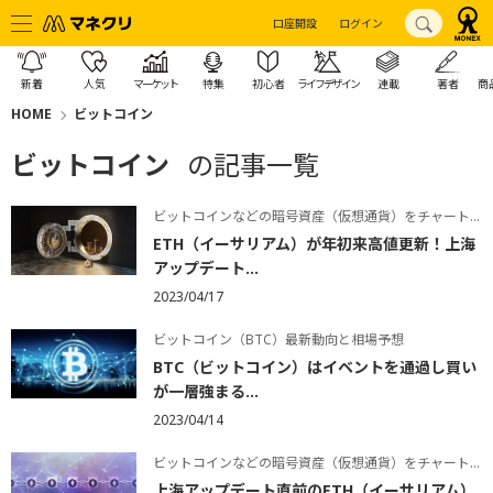
口座開設
ログイン
新着
人気
マーケット
特集
初心者
ライフデザイン
連載
著者
商
HOME
ビットコイン
ビットコイン
の記事一覧
ビットコインなどの暗号資産（仮想通貨）をチャートで学ぶ
ETH（イーサリアム）が年初来高値更新！上海
アップデート...
2023/04/17
ビットコイン（BTC）最新動向と相場予想
BTC（ビットコイン）はイベントを通過し買い
が一層強まる...
2023/04/14
ビットコインなどの暗号資産（仮想通貨）をチャートで学ぶ
上海アップデート直前のETH（イーサリアム）