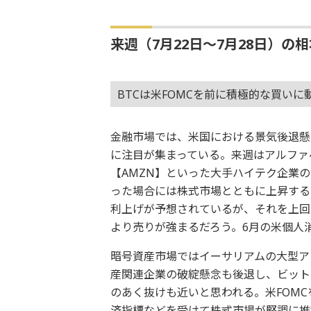
来週（7月22日～7月28日）の
BTCは米FOMCを前に積極的な買い
金融市場では、米国における景気後退懸
に注目が集まっている。来週はアルファベ
【AMZN】といった大手ハイテク企業
った場合には株式市場とともに上昇するこ
利上げが予想されているが、それを上回
より売りが強まるだろう。6月の米個人
暗号資産市場ではイーサリアムの大型ア
産関連企業の破綻懸念も後退し、ビット
のあく抜けも近いと思われる。米FOM
済指標などを受けて株式市場が堅調に推