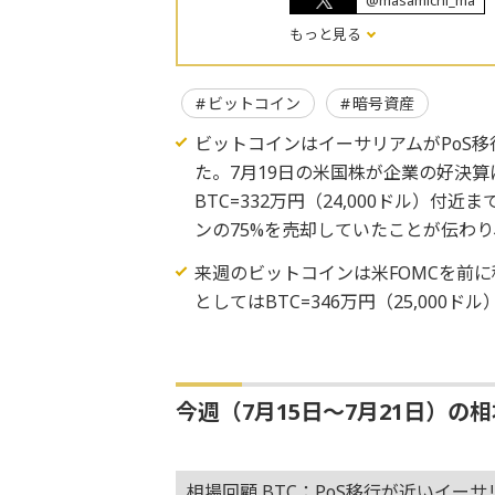
@masamichi_ma
もっと見る
ビットコイン
暗号資産
ビットコインはイーサリアムがPoS
た。7月19日の米国株が企業の好決
BTC=332万円（24,000ドル）付
ンの75%を売却していたことが伝わ
来週のビットコインは米FOMCを前
としてはBTC=346万円（25,000ド
今週（7月15日～7月21日）の
相場回顧 BTC：PoS移行が近いイー