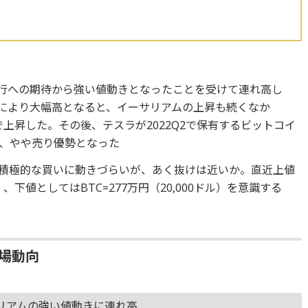
移行への期待から強い値動きとなったことを受けて連れ高し
算により大幅高となると、イーサリアムの上昇も続くなか
近まで上昇した。その後、テスラが2022Q2で保有するビットコイ
り、やや売り優勢となった
に積極的な買いに動きづらいが、あく抜けは近いか。直近上値
ル）、下値としてはBTC=277万円（20,000ドル）を意識する
相場動向
サリアムの強い値動きに連れ高