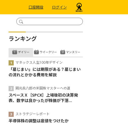
口座開設
ログイン
ランキング
デイリー
ウイークリー
マンスリー
マネックス人生100年デザイン
「墓じまい」には期限がある？墓じまい
の流れとかかる費用を解説
岡元兵八郎の米国株マスターへの道
スペースＸ［SPCX］上場後初の決算発
表、数字は良かったが株価が下落...
ストラテジーレポート
半導体株の調整は底値をつけたか