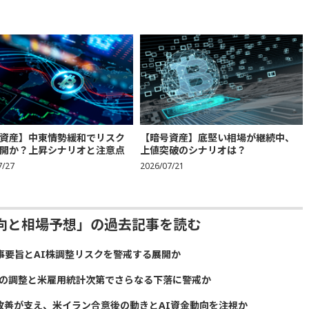
資産】中東情勢緩和でリスク
【暗号資産】底堅い相場が継続中、
開か？上昇シナリオと注意点
上値突破のシナリオは？
7/27
2026/07/21
動向と相場予想」の過去記事を読む
議事要旨とAI株調整リスクを警戒する展開か
株の調整と米雇用統計次第でさらなる下落に警戒か
給改善が支え、米イラン合意後の動きとAI資金動向を注視か