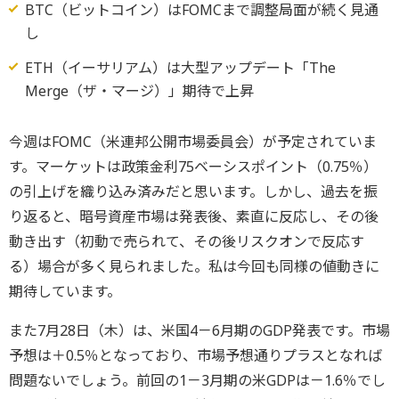
BTC（ビットコイン）はFOMCまで調整局面が続く見通
し
ETH（イーサリアム）は大型アップデート「The
Merge（ザ・マージ）」期待で上昇
今週はFOMC（米連邦公開市場委員会）が予定されていま
す。マーケットは政策金利75ベーシスポイント（0.75％）
の引上げを織り込み済みだと思います。しかし、過去を振
り返ると、暗号資産市場は発表後、素直に反応し、その後
動き出す（初動で売られて、その後リスクオンで反応す
る）場合が多く見られました。私は今回も同様の値動きに
期待しています。
また7月28日（木）は、米国4－6月期のGDP発表です。市場
予想は＋0.5％となっており、市場予想通りプラスとなれば
問題ないでしょう。前回の1－3月期の米GDPは－1.6％でし