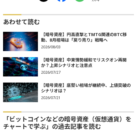
あわせて読む
【暗号資産】円高直撃とTMTG関連のBTC移
動、8月相場は「戻り売り」戦略へ
2026/08/03
【暗号資産】中東情勢緩和でリスクオン再開
か？上昇シナリオと注意点
2026/07/27
【暗号資産】底堅い相場が継続中、上値突破の
シナリオは？
2026/07/21
「ビットコインなどの暗号資産（仮想通貨）を
チャートで学ぶ」の過去記事を読む