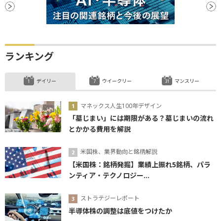
ランキング
デイリー
ウイークリー
マンスリー
マネックス人生100年デザイン
「墓じまい」には期限がある？墓じまいの流れ
とかかる費用を解説
米国株、業界動向と銘柄解説
【米国株：銘柄発掘】業績上振れ5銘柄、パラ
ンティア・テクノロジー...
ストラテジーレポート
半導体株の調整は底値をつけたか