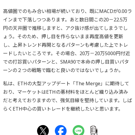
高値圏でのもみ合い相場が続いており、既にMACDが0.00ラ
インまで下落しつつあります。あと数日間この20－22.5万
円の天井圏で推移しますと、アク抜け感が出てしまうでし
ょう。そのため、押し目を作らないまま再度高値を更新
し、上昇トレンド再開となるパターンも考慮した上でトレ
ードしたいところです。その場合、20万－20万5000円付近
での打診買いパターンと、SMA90で本命の押し目買いパタ
ーンの２つの戦略で臨むと良いのではないでしょうか。
私は、ETHの大型アップデート「The Merge」に期待して
おり、マーケットはETHの悪材料をほとんど織り込み済み
だと考えておりますので、強気目線を堅持しています。しば
らくETH中心の買いトレードを継続したいと思います。
ｱﾝｹｰﾄ