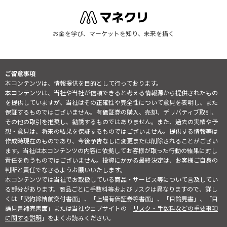
お金を学び、マーケットを知り、未来を描く
ご留意事項
本コンテンツは、情報提供を目的として行っております。
本コンテンツは、当社や当社が信頼できると考える情報源から提供されたもの
を提供していますが、当社はその正確性や完全性について意見を表明し、また
保証するものではございません。有価証券の購入、売却、デリバティブ取引、
その他の取引を推奨し、勧誘するものではありません。また、過去の実績や予
想・意見は、将来の結果を保証するものではございません。提供する情報等は
作成時現在のものであり、今後予告なしに変更または削除されることがござい
ます。当社は本コンテンツの内容に依拠してお客様が取った行動の結果に対し
責任を負うものではございません。投資にかかる最終決定は、お客様ご自身の
判断と責任でなさるようお願いいたします。
本コンテンツでは当社でお取扱している商品・サービス等について言及してい
る部分があります。商品ごとに手数料等およびリスクは異なりますので、詳し
くは「契約締結前交付書面」、「上場有価証券等書面」、「目論見書」、「目
論見書補完書面」または当社ウェブサイトの「
リスク・手数料などの重要事項
に関する説明
」をよくお読みください。