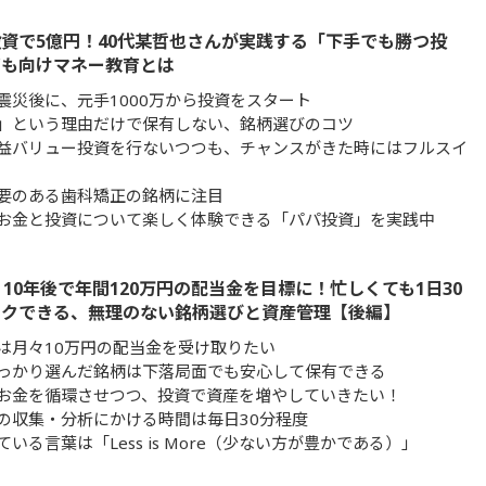
資で5億円！40代某哲也さんが実践する「下手でも勝つ投
ども向けマネー教育とは
震災後に、元手1000万から投資をスタート
」という理由だけで保有しない、銘柄選びのコツ
益バリュー投資を行ないつつも、チャンスがきた時にはフルスイ
要のある歯科矯正の銘柄に注目
お金と投資について楽しく体験できる「パパ投資」を実践中
、10年後で年間120万円の配当金を目標に！忙しくても1日30
ックできる、無理のない銘柄選びと資産管理【後編】
は月々10万円の配当金を受け取りたい
っかり選んだ銘柄は下落局面でも安心して保有できる
お金を循環させつつ、投資で資産を増やしていきたい！
の収集・分析にかける時間は毎日30分程度
いる言葉は「Less is More（少ない方が豊かである）」