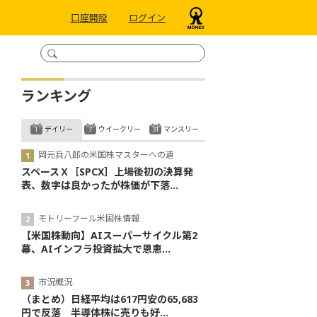
口座開設
ログイン
ランキング
デイリー
ウイークリー
マンスリー
岡元兵八郎の米国株マスターへの道
スペースＸ［SPCX］上場後初の決算発
表、数字は良かったが株価が下落...
モトリーフール米国株情報
【米国株動向】AIスーパーサイクル第2
幕、AIインフラ投資拡大で恩恵...
市況概況
（まとめ）日経平均は617円安の65,683
円で反落 半導体株に売りも好...