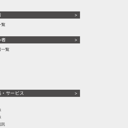
者
一覧
心者
者一覧
品・サービス
株
株
信託