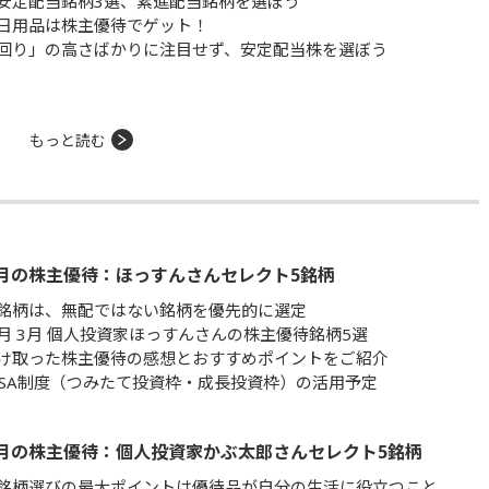
安定配当銘柄3選、累進配当銘柄を選ぼう
日用品は株主優待でゲット！
回り」の高さばかりに注目せず、安定配当株を選ぼう
もっと読む
月の株主優待：ほっすんさんセレクト5銘柄
銘柄は、無配ではない銘柄を優先的に選定
月 3月 個人投資家ほっすんさんの株主優待銘柄5選
け取った株主優待の感想とおすすめポイントをご紹介
ISA制度（つみたて投資枠・成長投資枠）の活用予定
月の株主優待：個人投資家かぶ太郎さんセレクト5銘柄
銘柄選びの最大ポイントは優待品が自分の生活に役立つこと