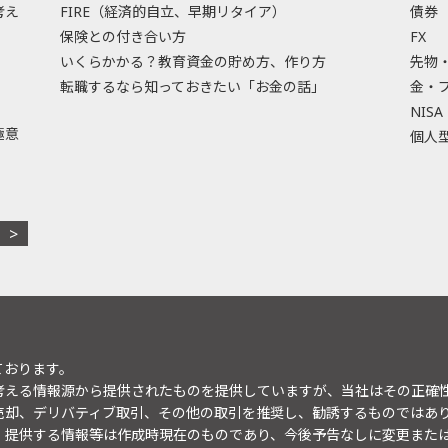
考え
FIRE（経済的自立、早期リタイア）
債券
保険との付き合い方
FX
いくらかかる？教育資金の貯め方、作り方
先物
転職するなら知っておきたい「お金の話」
金・
NISA
極意
個人型
ております。
考える情報源から提供されたものを提供していますが、当社はその正確
売却、デリバティブ取引、その他の取引を推奨し、勧誘するものではあ
。提供する情報等は作成時現在のものであり、今後予告なしに変更また