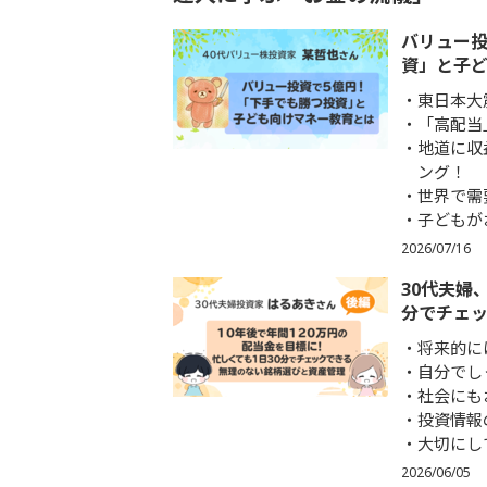
バリュー投
資」と子
東日本大
「高配当
地道に収
ング！
世界で需
子どもが
2026/07/16
30代夫婦
分でチェ
将来的に
自分でし
社会にも
投資情報
大切にして
2026/06/05