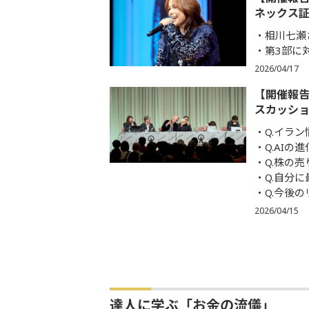
ネックス証
相川七瀬
第3部に
2026/04/17
【開催報
スカッショ
Q.イラ
Q.AI
Q.株の
Q.自分
Q.今後
2026/04/15
達人に学ぶ「お金の流儀」