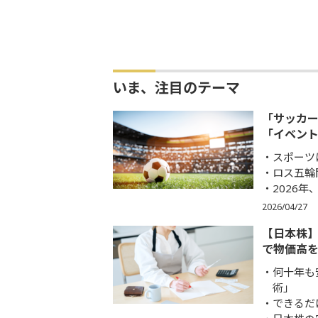
いま、注目のテーマ
「サッカー
「イベン
スポーツ
ロス五輪
2026
2026/04/27
【日本株
で物価高
何十年も
術」
できるだ