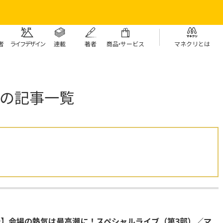
者
ライフデザイン
連載
著者
商
品・
サービス
マネクリとは
の記事一覧
】会場の熱気は最高潮に！スペシャルライブ（第3部）／マ