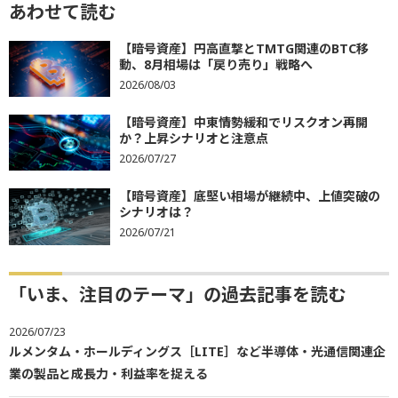
あわせて読む
【暗号資産】円高直撃とTMTG関連のBTC移
動、8月相場は「戻り売り」戦略へ
2026/08/03
【暗号資産】中東情勢緩和でリスクオン再開
か？上昇シナリオと注意点
2026/07/27
【暗号資産】底堅い相場が継続中、上値突破の
シナリオは？
2026/07/21
「いま、注目のテーマ」の過去記事を読む
2026/07/23
ルメンタム・ホールディングス［LITE］など半導体・光通信関連企
業の製品と成長力・利益率を捉える