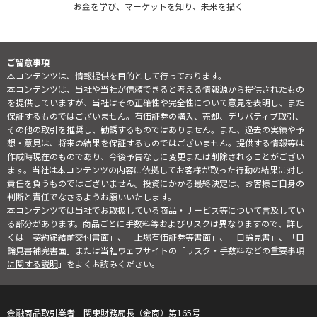
お金を学び、マーケットを知り、未来を描く
ご留意事項
本コンテンツは、情報提供を目的として行っております。
本コンテンツは、当社や当社が信頼できると考える情報源から提供されたもの
を提供していますが、当社はその正確性や完全性について意見を表明し、また
保証するものではございません。有価証券の購入、売却、デリバティブ取引、
その他の取引を推奨し、勧誘するものではありません。また、過去の実績や予
想・意見は、将来の結果を保証するものではございません。提供する情報等は
作成時現在のものであり、今後予告なしに変更または削除されることがござい
ます。当社は本コンテンツの内容に依拠してお客様が取った行動の結果に対し
責任を負うものではございません。投資にかかる最終決定は、お客様ご自身の
判断と責任でなさるようお願いいたします。
本コンテンツでは当社でお取扱している商品・サービス等について言及してい
る部分があります。商品ごとに手数料等およびリスクは異なりますので、詳し
くは「契約締結前交付書面」、「上場有価証券等書面」、「目論見書」、「目
論見書補完書面」または当社ウェブサイトの「
リスク・手数料などの重要事項
に関する説明
」をよくお読みください。
金融商品取引業者 関東財務局長（金商）第165号