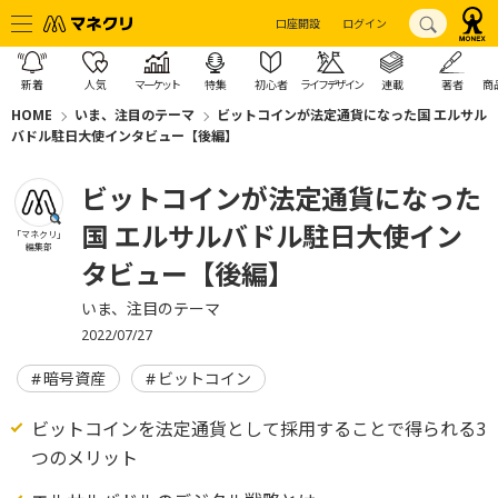
口座開設
ログイン
新着
人気
マーケット
特集
初心者
ライフデザイン
連載
著者
商
HOME
いま、注目のテーマ
ビットコインが法定通貨になった国 エルサル
バドル駐日大使インタビュー【後編】
ビットコインが法定通貨になった
国 エルサルバドル駐日大使イン
「マネクリ」
編集部
タビュー【後編】
いま、注目のテーマ
2022/07/27
暗号資産
ビットコイン
ビットコインを法定通貨として採用することで得られる3
つのメリット