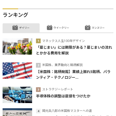
ランキング
デイリー
ウイークリー
マンスリー
マネックス人生100年デザイン
「墓じまい」には期限がある？墓じまいの流れ
とかかる費用を解説
米国株、業界動向と銘柄解説
【米国株：銘柄発掘】業績上振れ5銘柄、パラ
ンティア・テクノロジー...
ストラテジーレポート
半導体株の調整は底値をつけたか
岡元兵八郎の米国株マスターへの道