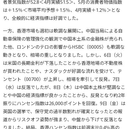
者景気指数が52.8＜4月実績51.5＞、5月の消費者物価指数
は＋1.5％＜市場平均予想＋1.5％、4月実績＋1.2％＞とな
り、全般的に経済指標は好調でした。
一方、香港市場も週初は軟調な展開に。中国当局による自
動車保険の管理強化の観測で中国本土系の金融株が売られ
た他、ロンドンのテロの影響からHSBC（00005）も軟調な
動きとなり、相場の重しとなりました。しかし、6日（火）
は米国の長期金利が下落したことから香港地場の不動産株
が買われたことや、ナスダックが好調な流れを受けて、テ
ンセント（00700）が上昇し、相場を牽引して反発。7日
（水）は反落でしたが、8日（木）は中国本土株が堅調なこ
とや中国の経済指標が良かったことから、反発となり約2年
振りにハンセン指数は26,000ポイントを回復。9日（金）は
英国の選挙で、保守党の過半数割れが確実となったとの報
道からリスクオフ姿勢が強まり、中盤から下げて反落とな
りました。結局、香港ハンセン指数は前週末比0.4％高の