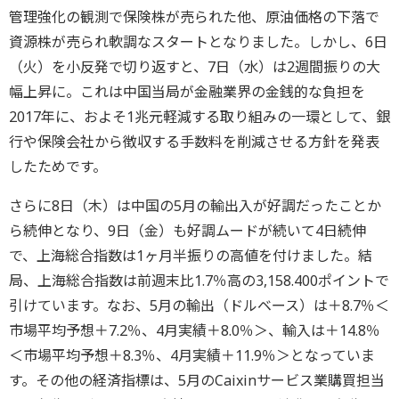
管理強化の観測で保険株が売られた他、原油価格の下落で
資源株が売られ軟調なスタートとなりました。しかし、6日
（火）を小反発で切り返すと、7日（水）は2週間振りの大
幅上昇に。これは中国当局が金融業界の金銭的な負担を
2017年に、およそ1兆元軽減する取り組みの一環として、銀
行や保険会社から徴収する手数料を削減させる方針を発表
したためです。
さらに8日（木）は中国の5月の輸出入が好調だったことか
ら続伸となり、9日（金）も好調ムードが続いて4日続伸
で、上海総合指数は1ヶ月半振りの高値を付けました。結
局、上海総合指数は前週末比1.7％高の3,158.400ポイントで
引けています。なお、5月の輸出（ドルベース）は＋8.7％＜
市場平均予想＋7.2％、4月実績＋8.0％＞、輸入は＋14.8％
＜市場平均予想＋8.3％、4月実績＋11.9％＞となっていま
す。その他の経済指標は、5月のCaixinサービス業購買担当