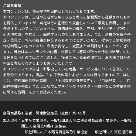
ご留意事項
本コンテンツは、情報提供を目的として行っております。
本コンテンツは、当社や当社が信頼できると考える情報源から提供されたもの
を提供していますが、当社はその正確性や完全性について意見を表明し、また
保証するものではございません。有価証券の購入、売却、デリバティブ取引、
その他の取引を推奨し、勧誘するものではありません。また、過去の実績や予
想・意見は、将来の結果を保証するものではございません。提供する情報等は
作成時現在のものであり、今後予告なしに変更または削除されることがござい
ます。当社は本コンテンツの内容に依拠してお客様が取った行動の結果に対し
責任を負うものではございません。投資にかかる最終決定は、お客様ご自身の
判断と責任でなさるようお願いいたします。
本コンテンツでは当社でお取扱している商品・サービス等について言及してい
る部分があります。商品ごとに手数料等およびリスクは異なりますので、詳し
くは「契約締結前交付書面」、「上場有価証券等書面」、「目論見書」、「目
論見書補完書面」または当社ウェブサイトの「
リスク・手数料などの重要事項
に関する説明
」をよくお読みください。
金融商品取引業者 関東財務局長（金商）第165号
日本証券業協会、一般社団法人 第二種金融商品取引業協会、一般社
団法人 金融先物取引業協会、
一般社団法人 日本暗号資産等取引業協会、一般社団法人 資産運用業