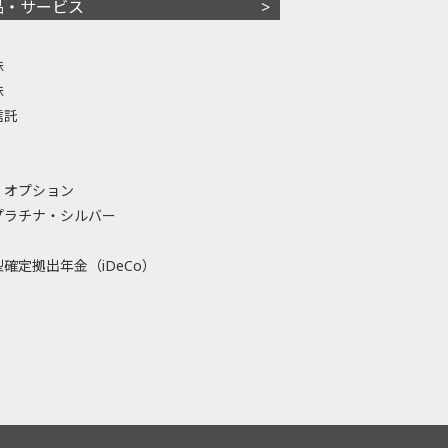
品・サービス
株
株
信託
・オプション
プラチナ・シルバー
確定拠出年金（iDeCo）