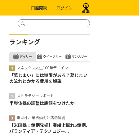
口座開設
ログイン
ランキング
デイリー
ウイークリー
マンスリー
マネックス人生100年デザイン
「墓じまい」には期限がある？墓じまい
の流れとかかる費用を解説
ストラテジーレポート
半導体株の調整は底値をつけたか
米国株、業界動向と銘柄解説
【米国株：銘柄発掘】業績上振れ5銘柄、
パランティア・テクノロジー...