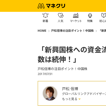
新着
人気
マーケット
特集
初心
HOME
戸松信博の注目ポイント！中国株
「新
「新興国株への資金
数は続伸！」
戸松信博の注目ポイント！中国株
2017/07/31
戸松 信博
グローバルリンクアドバイザー
もっと見る