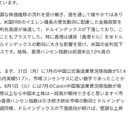
けています。
調な株価推移の流れを受け継ぎ、週を通して緩やかではあり
。米国FRBのイエレン議長の景気動向に配慮した金融政策を
利先高感が後退して、ドルインデックスが下落しており、こ
こともプラスでした。特に香港は通貨（香港ドル）を米ドル
ルインデックスの動向に大きな影響を受け、米国の金利低下
スです。結局、香港ハンセン指数は前週末比1.0％高の
まず、31日（月）に7月の中国公式製造業景況感指数が51.4
、6月実績51.7＞。市場コンセンサスに近い数字であったことか
8月1日（火）には7月のCaixin中国製造業景況感指数が発
想以上なら中国本土株は一段高が期待できると思います＜市
。一方の香港ハンセン指数は引き続き欧米市場の動向とドルインデッ
週同様、ドルインデックスの下落傾向が続けば、堅調な上昇