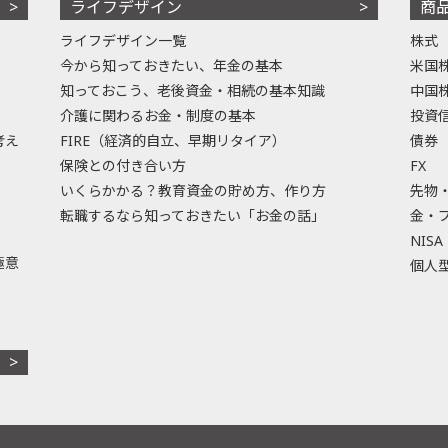
ライフデザイン
商
ライフデザイン一覧
株式
今から知っておきたい、年金の基本
米国
知っておこう、老後資金・相続の基本知識
中国
介護に関わるお金・制度の基本
投資
考え
FIRE（経済的自立、早期リタイア）
債券
保険との付き合い方
FX
いくらかかる？教育資金の貯め方、作り方
先物
転職するなら知っておきたい「お金の話」
金・
NISA
極意
個人型