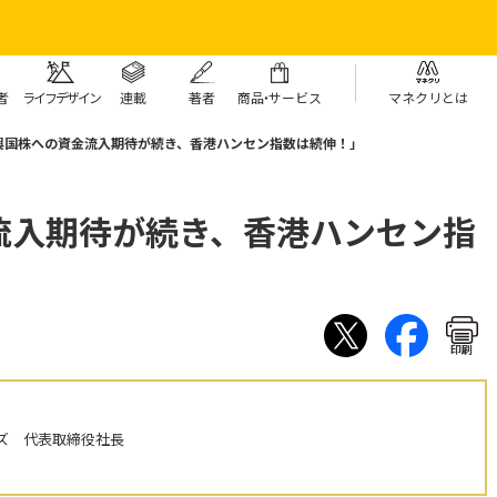
者
ライフデザイン
連載
著者
商
品・
サービス
マネクリとは
興国株への資金流入期待が続き、香港ハンセン指数は続伸！」
流入期待が続き、香港ハンセン指
印刷
ズ 代表取締役社長