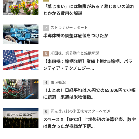
「墓じまい」には期限がある？墓じまいの流れ
とかかる費用を解説
ストラテジーレポート
半導体株の調整は底値をつけたか
米国株、業界動向と銘柄解説
【米国株：銘柄発掘】業績上振れ5銘柄、パラ
ンティア・テクノロジー...
市況概況
（まとめ）日経平均は76円安の65,606円で小幅
に続落 来週は米物価指...
岡元兵八郎の米国株マスターへの道
スペースＸ［SPCX］上場後初の決算発表、数字
は良かったが株価が下落...