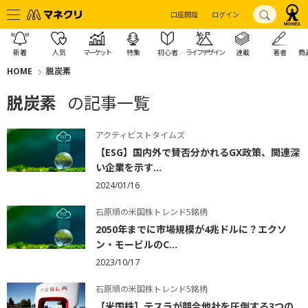
口座開設
ログイン
新着
人気
マーケット
特集
初心者
ライフデザイン
連載
著者
商
HOME
脱炭素
脱炭素
の記事一覧
アクティビストタイムズ
【ESG】国内外で賛否分かれるGX政策、関連深
い企業を示す...
2024/01/16
石原順の米国株トレンド5銘柄
2050年までに市場規模が4兆ドルに？エクソ
ン・モービルのC...
2023/10/17
石原順の米国株トレンド5銘柄
【米国株】テスラが競合他社を圧倒する3つの