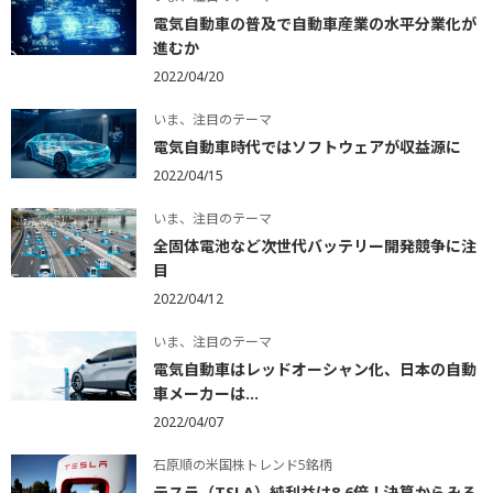
電気自動車の普及で自動車産業の水平分業化が
進むか
2022/04/20
いま、注目のテーマ
電気自動車時代ではソフトウェアが収益源に
2022/04/15
いま、注目のテーマ
全固体電池など次世代バッテリー開発競争に注
目
2022/04/12
いま、注目のテーマ
電気自動車はレッドオーシャン化、日本の自動
車メーカーは...
2022/04/07
石原順の米国株トレンド5銘柄
テスラ（TSLA）純利益は8.6倍！決算からみる