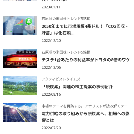
2023/01/11
石原順の米国株トレンド5銘柄
2050年までに市場規模4兆ドル！「CO2回収・
貯蓄」は化石燃...
2022/12/20
石原順の米国株トレンド5銘柄
テスラ1台あたりの利益率がトヨタの8倍のワケ
2022/12/06
アクティビストタイムズ
「脱炭素」関連の株主提案の事例紹介
2022/08/16
市場のテーマを再訪する。アナリストが読み解くテーマの本質
電力供給の取り組みから脱炭素へ、相場への影
響とは
2022/07/20