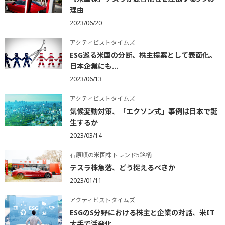
理由
2023/06/20
アクティビストタイムズ
ESG巡る米国の分断、株主提案として表面化。
日本企業にも...
2023/06/13
アクティビストタイムズ
気候変動対策、「エクソン式」事例は日本で誕
生するか
2023/03/14
石原順の米国株トレンド5銘柄
テスラ株急落、どう捉えるべきか
2023/01/11
アクティビストタイムズ
ESGのS分野における株主と企業の対話、米IT
大手で活発化