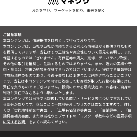
お金を学び、マーケットを知り、未来を描く
ご留意事項
本コンテンツは、情報提供を目的として行っております。
本コンテンツは、当社や当社が信頼できると考える情報源から提供されたもの
を提供していますが、当社はその正確性や完全性について意見を表明し、また
保証するものではございません。有価証券の購入、売却、デリバティブ取引、
その他の取引を推奨し、勧誘するものではありません。また、過去の実績や予
想・意見は、将来の結果を保証するものではございません。提供する情報等は
作成時現在のものであり、今後予告なしに変更または削除されることがござい
ます。当社は本コンテンツの内容に依拠してお客様が取った行動の結果に対し
責任を負うものではございません。投資にかかる最終決定は、お客様ご自身の
判断と責任でなさるようお願いいたします。
本コンテンツでは当社でお取扱している商品・サービス等について言及してい
る部分があります。商品ごとに手数料等およびリスクは異なりますので、詳し
くは「契約締結前交付書面」、「上場有価証券等書面」、「目論見書」、「目
論見書補完書面」または当社ウェブサイトの「
リスク・手数料などの重要事項
に関する説明
」をよくお読みください。