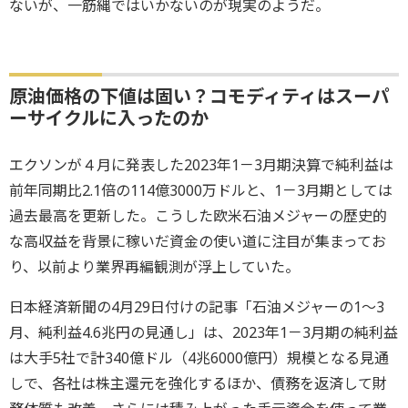
ないが、一筋縄ではいかないのが現実のようだ。
原油価格の下値は固い？コモディティはスーパ
ーサイクルに入ったのか
エクソンが４月に発表した2023年1－3月期決算で純利益は
前年同期比2.1倍の114億3000万ドルと、1－3月期としては
過去最高を更新した。こうした欧米石油メジャーの歴史的
な高収益を背景に稼いだ資金の使い道に注目が集まってお
り、以前より業界再編観測が浮上していた。
日本経済新聞の4月29日付けの記事「石油メジャーの1〜3
月、純利益4.6兆円の見通し」は、2023年1－3月期の純利益
は大手5社で計340億ドル（4兆6000億円）規模となる見通
しで、各社は株主還元を強化するほか、債務を返済して財