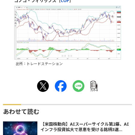
コノコ・フィリップス［
COP
］
出所：トレードステーション
ｱﾝｹｰﾄ
あわせて読む
【米国株動向】AIスーパーサイクル第2幕、AI
インフラ投資拡大で恩恵を受ける銘柄3選...