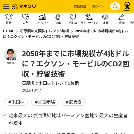
口座開設
ログイン
新着
人気
マーケット
特集
初心者
ライフデザイン
連載
著者
商
HOME
石原順の米国株トレンド5銘柄
2050年までに市場規模が4兆ドル
に？エクソン・モービルのCO2回収・貯留技術
2050年までに市場規模が4兆ドル
に？エクソン・モービルのCO2回
石原 順
収・貯留技術
石原順の米国株トレンド5銘柄
2023/10/17
米国株
米国市場
脱炭素
北米最大の原油供給地域パーミアン盆地で最大の生産者
が誕生