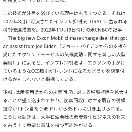
割程度に相当することになる。
この技術が注目を浴びている理由はもう１つある。それは
2022年8月に可決されたインフレ抑制法（IRA）に含まれる
税制優遇措置だ。2022年11月19日付けの米CNBCの記事
「The big new Exxon Mobil climate change deal that got
an assist from Joe Biden（ジョー・バイデンからの支援を
受けたエクソン・モービルの気候変動に関する新しい大型
契約）」によると、インフレ抑制法は、エクソンの手がけ
ているようなCCS取引がトレンドになるかどうかを決定付
けるかもしれないと指摘している。
IRAには産業用途からの炭素回収に対する税額控除を拡大す
ることが盛り込まれており、炭素回収に対する既存の税額
控除が1トン当たり45ドルから85ドルに引き上げられる。
こうした動きは、大手石油会社の低炭素化ビジネスの将来
を占う上で重要な意味を持つ可能性がある。