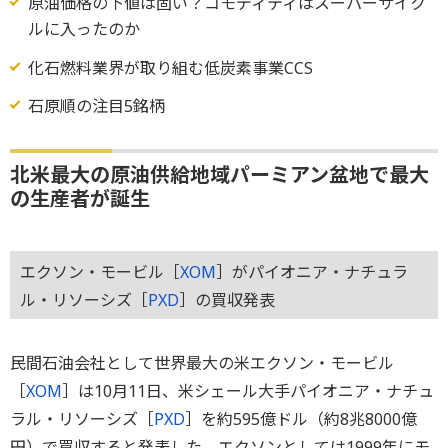
原油価格の下値は固い？コモディティはスーパーサイク
ルに入ったのか
化石燃料業界が取り組む低炭素事業CCS
石原順の注目5銘柄
北米最大の原油供給地域パーミアン盆地で最大
の生産者が誕生
エクソン・モービル［
XOM
］がパイオニア・ナチュラ
ル・リソーシズ［
PXD
］の買収発表
民間石油会社として世界最大の米エクソン・モービル
［
XOM
］は10月11日、米シェール大手パイオニア・ナチュ
ラル・リソーシズ［
PXD
］を約595億ドル（約8兆8000億
円）で買収すると発表した。エクソンとしては1999年にモ