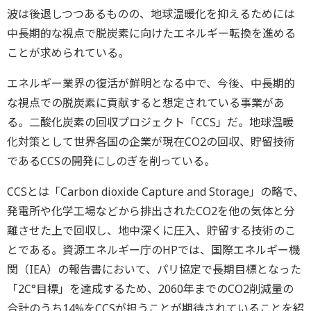
波は後退しつつあるものの、地球温暖化を抑えるためには
中長期的な視点で脱炭素に向けたエネルギー転換を進める
ことが求められている。
エネルギー業界の復活が鮮明となる中で、今後、中長期的
な視点での脱炭素に貢献すると想定されている事業があ
る。二酸化炭素の回収プロジェクト「CCS」だ。地球温暖
化対策として世界各国の企業が現在CO2の回収、貯留技術
であるCCSの開発にしのぎを削っている。
CCSとは「Carbon dioxide Capture and Storage」の略で、
発電所や化学工場などから排出されたCO2を他の気体と分
離させた上で回収し、地中深くに圧入、貯留する技術のこ
とである。資源エネルギー庁のHPでは、国際エネルギー機
関（IEA）の報告書において、パリ協定で長期目標となった
「2C°目標」を達成するため、2060年までのCO2削減量の
合計のうち14%をCCSが担うことが期待されていることを紹