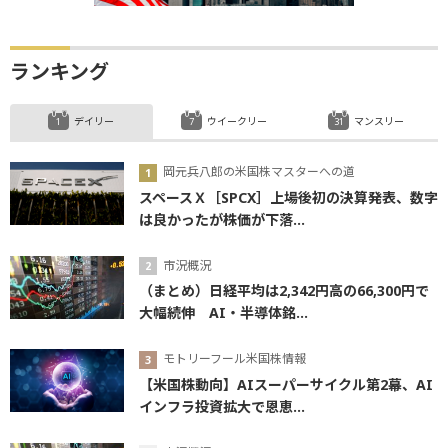
ランキング
デイリー
ウイークリー
マンスリー
岡元兵八郎の米国株マスターへの道
スペースＸ［SPCX］上場後初の決算発表、数字
は良かったが株価が下落...
市況概況
（まとめ）日経平均は2,342円高の66,300円で
大幅続伸 AI・半導体銘...
モトリーフール米国株情報
【米国株動向】AIスーパーサイクル第2幕、AI
インフラ投資拡大で恩恵...