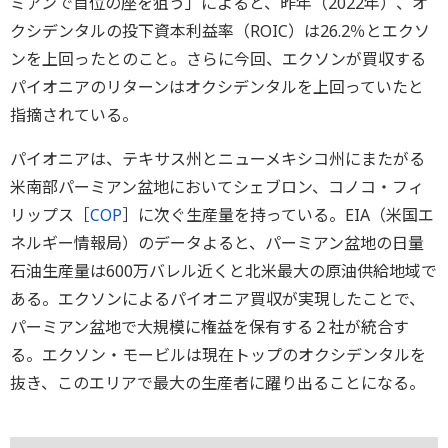
ミアンで首位の座を狙う」によると、昨年（2022年）、オ
クシデンタルの投下資本利益率（ROIC）は26.2％とエクソ
ンを上回ったとのこと。さらに今回、エクソンが買収する
パイオニアのリターンはオクシデンタルを上回っていたと
指摘されている。
パイオニアは、テキサス州とニューメキシコ州にまたがる
米南部パーミアン盆地においてシェブロン、コノコ・フィ
リップス［
COP
］に次ぐ生産量を持っている。EIA（米国エ
ネルギー情報局）のデータよると、パーミアン盆地の日量
石油生産量は600万バレル近くと北米最大の原油供給地域で
ある。エクソンによるパイオニア買収が実現したことで、
パーミアン盆地で大規模に権益を保有する２社が統合す
る。エクソン・モービルは現在トップのオクシデンタルを
抜き、このエリアで最大の生産者に躍り出ることになる。