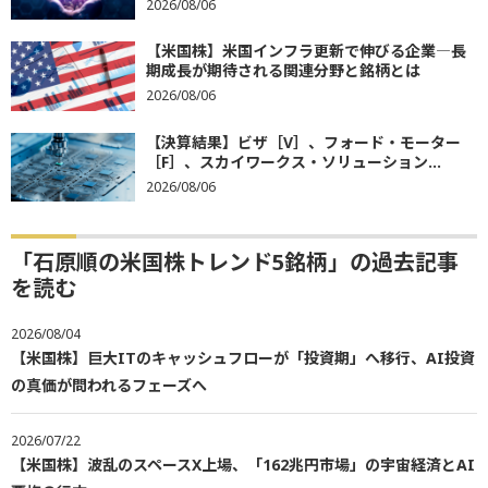
2026/08/06
【米国株】米国インフラ更新で伸びる企業―長
期成長が期待される関連分野と銘柄とは
2026/08/06
【決算結果】ビザ［V］、フォード・モーター
［F］、スカイワークス・ソリューション...
2026/08/06
「石原順の米国株トレンド5銘柄」の過去記事
を読む
2026/08/04
【米国株】巨大ITのキャッシュフローが「投資期」へ移行、AI投資
の真価が問われるフェーズへ
2026/07/22
【米国株】波乱のスペースX上場、「162兆円市場」の宇宙経済とAI